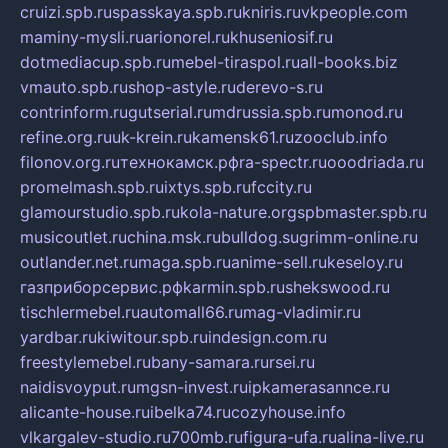
cruizi.spb.ru
spasskaya.spb.ru
kniris.ru
vkpeople.com
maminy-mysli.ru
arionorel.ru
khuseniosif.ru
dotmediacup.spb.ru
mebel-tiraspol.ru
all-books.biz
vmauto.spb.ru
shop-astyle.ru
derevo-s.ru
contrinform.ru
gutserial.ru
mdrussia.spb.ru
monod.ru
refine.org.ru
uk-krein.ru
kamensk61.ru
zooclub.info
filonov.org.ru
технокамск.рф
ra-spectr.ru
ooodriada.ru
promelmash.spb.ru
ixtys.spb.ru
fccity.ru
glamourstudio.spb.ru
kola-nature.org
spbmaster.spb.ru
musicoutlet.ru
china.msk.ru
bulldog.su
grimm-online.ru
outlander.net.ru
maga.spb.ru
anime-sell.ru
keseloy.ru
газприборсервис.рф
karmin.spb.ru
shekswood.ru
tischlermebel.ru
automall66.ru
mag-vladimir.ru
yardbar.ru
kiwitour.spb.ru
indesign.com.ru
freestylemebel.ru
bany-samara.ru
rsei.ru
naidisvoyput.ru
mgsn-invest.ru
ipkamerasannce.ru
alicante-house.ru
ibelka74.ru
cozyhouse.info
vlkargalev-studio.ru
700mb.ru
figura-ufa.ru
alina-live.ru