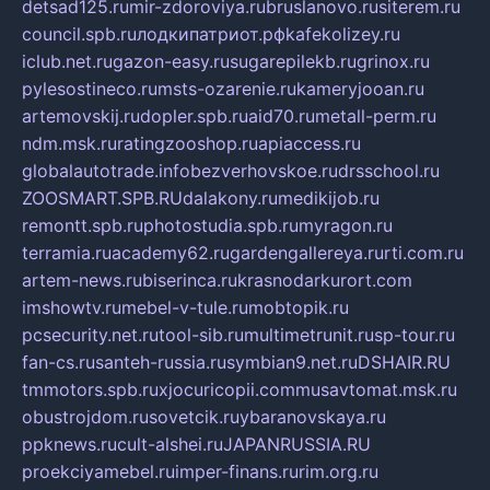
detsad125.ru
mir-zdoroviya.ru
bruslanovo.ru
siterem.ru
council.spb.ru
лодкипатриот.рф
kafekolizey.ru
iclub.net.ru
gazon-easy.ru
sugarepilekb.ru
grinox.ru
pylesostineco.ru
msts-ozarenie.ru
kameryjooan.ru
artemovskij.ru
dopler.spb.ru
aid70.ru
metall-perm.ru
ndm.msk.ru
ratingzooshop.ru
apiaccess.ru
globalautotrade.info
bezverhovskoe.ru
drsschool.ru
ZOOSMART.SPB.RU
dalakony.ru
medikijob.ru
remontt.spb.ru
photostudia.spb.ru
myragon.ru
terramia.ru
academy62.ru
gardengallereya.ru
rti.com.ru
artem-news.ru
biserinca.ru
krasnodarkurort.com
imshowtv.ru
mebel-v-tule.ru
mobtopik.ru
pcsecurity.net.ru
tool-sib.ru
multimetrunit.ru
sp-tour.ru
fan-cs.ru
santeh-russia.ru
symbian9.net.ru
DSHAIR.RU
tmmotors.spb.ru
xjocuricopii.com
musavtomat.msk.ru
obustrojdom.ru
sovetcik.ru
ybaranovskaya.ru
ppknews.ru
cult-alshei.ru
JAPANRUSSIA.RU
proekciyamebel.ru
imper-finans.ru
rim.org.ru