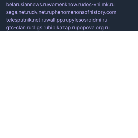
belarusiannews.ru
womenknow.ru
dos-vniimk.ru
sega.net.ru
dv.net.ru
phenomenonsofhistory.com
telesputnik.net.ru
wall.pp.ru
pylesosroidmi.ru
gtc-clan.ru
cligs.ru
bibikazap.ru
popova.org.ru
netwhistler.spb.ru
bellvil.ru
bonzon.ru
iss-vladik.ru
defiparis.net.ru
las-gryzas.ru
amku.ru
electednews.spb.ru
feather.org.ru
spar72.ru
tankiigri.ru
dominus.com.ru
ibtree.ru
sanykool.pp.ru
unixlib.org.ru
menatep.spb.ru
gartenterrassen.ru
printeka.ru
skvozilka.com.ru
parkovka-pub.ru
lovemobi.ru
art-ru.ru
emulatorz.com.ru
alucomp.com.ru
tatforum.com.ru
alternativa-profi.ru
dermakler.ru
artsurvey.ru
aredir.ru
khimspas.ru
centr-maxi.ru
2018r.ru
bort-stomer-defort.ru
professional2.ru
gibsons.ru
artselena.ru
art-pilot.ru
ingredient.spb.ru
npfpolimer.spb.ru
argentum.spb.ru
hom-edu.ru
af-num.ru
cashadvanceamericasev.org
trexp.spb.ru
apteka-gerzena.ru
vasilyevka.msk.ru