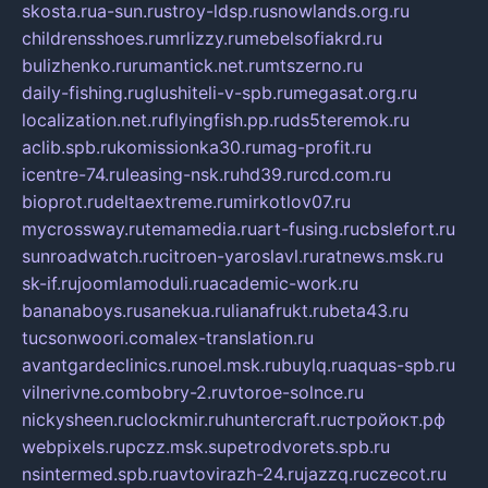
skosta.ru
a-sun.ru
stroy-ldsp.ru
snowlands.org.ru
childrensshoes.ru
mrlizzy.ru
mebelsofiakrd.ru
bulizhenko.ru
rumantick.net.ru
mtszerno.ru
daily-fishing.ru
glushiteli-v-spb.ru
megasat.org.ru
localization.net.ru
flyingfish.pp.ru
ds5teremok.ru
aclib.spb.ru
komissionka30.ru
mag-profit.ru
icentre-74.ru
leasing-nsk.ru
hd39.ru
rcd.com.ru
bioprot.ru
deltaextreme.ru
mirkotlov07.ru
mycrossway.ru
temamedia.ru
art-fusing.ru
cbslefort.ru
sunroadwatch.ru
citroen-yaroslavl.ru
ratnews.msk.ru
sk-if.ru
joomlamoduli.ru
academic-work.ru
bananaboys.ru
sanekua.ru
lianafrukt.ru
beta43.ru
tucsonwoori.com
alex-translation.ru
avantgardeclinics.ru
noel.msk.ru
buylq.ru
aquas-spb.ru
vilnerivne.com
bobry-2.ru
vtoroe-solnce.ru
nickysheen.ru
clockmir.ru
huntercraft.ru
стройокт.рф
webpixels.ru
pczz.msk.su
petrodvorets.spb.ru
nsintermed.spb.ru
avtovirazh-24.ru
jazzq.ru
czecot.ru