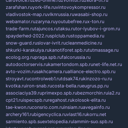
zarafshan.ru
york-life.ru
vintovoykompressor.ru
vladivostok-map.ru
vlknrussia.ru
wasabi-shop.ru
webamator.ru
zaryna.ru
youtubefree.ru
x-ton.ru
trade-farm.ru
tajuncos.ru
taksu.ru
tor-lyubov-i-grom.ru
spayderhed-2022.ru
splclub.ru
stoppamedia.ru
snow-guard.ru
slovar-ivrit.ru
cleanmedicine.ru
shkurki-karakulya.ru
kanotiforet.spb.ru
tutmassage.ru
ecolog.org.ru
praga.spb.ru
falcorussia.ru
autodoctorservis.ru
kamertondom.spb.ru
net-life.net.ru
avto-vozim.ru
sakhcamera.ru
alliance-electro.spb.ru
stroyavt.ru
controlweb1.ru
tdsak74.ru
kinzozo-ru.ru
kvotka.ru
iron-snab.ru
costa-bella.ru
eugrus.pp.ru
associaciya39.ru
primexpo.spb.ru
bezmorchin.ru
ia2.ru
cpt21.ru
ispecspb.ru
regahost.ru
kolosok-elita.ru
tae-kwon.ru
consrio.com.ru
insiam.ru
avegainfo.ru
archery161.ru
bigencyclica.ru
vlast16.ru
korru.net
sarmiento.spb.su
extelopedia.ru
lammin-suo.spb.ru