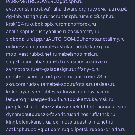
PARK-MATROSOVA.RU
agat.spb.ru
avtoyurist-moskva1.ru
hardware.org.ru
схема-авто.рф
dg-lab.ru
angrup.ru
recruiter.spb.ru
music8.spb.ru
krsk124.ru
kubok.spb.ru
romanofforex.ru
analitikaplus.ru
spyonline.ru
zosikamery.ru
sloboda-ural.pp.ru
AUTO-COM.SU
hohota.net
alimy.ru
online-z.com
aromat-vostoka.ru
otdelkaexp.ru
mobilvest.ru
bbd.net.ru
mebelshop.msk.ru
smp-forum.ru
bastion-td.ru
kosmoscreative.ru
avrmotors.ru
art-galadesign.ru
tiffany-c.ru
ecostep-samara.ru
d-p.spb.ru
галактика73.рф
sko.com.ru
davitamebel-spb.ru
fotsis.ru
tesiaes.ru
kokoroyari.spb.ru
blesna-kazan.ru
mossilver.ru
lenderoq.ru
sergeydobrin.ru
tochkazvuka.msk.ru
people-of-art.ru
bezzubova.ru
clubtibet.ru
orior-aks.ru
dynamoauto.ru
szk-favorit.ru
carlines.ru
flatnsk.ru
kingbolenskaner.ru
alex-motor.ru
astroline.net.ru
act1.spb.ru
polyglot.com.ru
gidlipetsk.ru
ooo-driada.ru