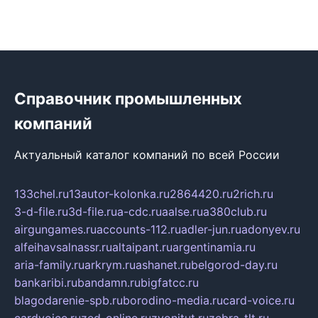
Справочник промышленных
компаний
Актуальный каталог компаний по всей России
133chel.ru
13autor-kolonka.ru
2864420.ru
2rich.ru
3-d-file.ru
3d-file.ru
a-cdc.ru
aalse.ru
a380club.ru
airgungames.ru
accounts-112.ru
adler-jun.ru
adonyev.ru
alfeihavsalnassr.ru
altaipant.ru
argentinamia.ru
aria-family.ru
arkrym.ru
ashanet.ru
belgorod-day.ru
bankaribi.ru
bandamn.ru
bigfatcc.ru
blagodarenie-spb.ru
borodino-media.ru
card-voice.ru
cardvoice.ru
zed-online.ru
zvonitut.ru
zebra-tlt.ru