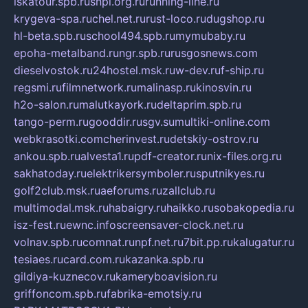
iskatour.spb.ru
snpi.org.ru
running-line.ru
krygeva-spa.ru
chel.net.ru
rust-loco.ru
dugshop.ru
hl-beta.spb.ru
school494.spb.ru
mymubaby.ru
epoha-metalband.ru
ngr.spb.ru
rusgosnews.com
dieselvostok.ru
24hostel.msk.ru
w-dev.ru
f-ship.ru
regsmi.ru
filmnetwork.ru
malinasp.ru
kinosvin.ru
h2o-salon.ru
malutkayork.ru
deltaprim.spb.ru
tango-perm.ru
gooddir.ru
sgv.su
multiki-online.com
webkrasotki.com
cherinvest.ru
detskiy-ostrov.ru
ankou.spb.ru
alvesta1.ru
pdf-creator.ru
nix-files.org.ru
sakhatoday.ru
elektrikersymboler.ru
sputnikyes.ru
golf2club.msk.ru
aeforums.ru
zallclub.ru
multimodal.msk.ru
habaigry.ru
haikko.ru
sobakopedia.ru
isz-fest.ru
ewnc.info
screensaver-clock.net.ru
volnav.spb.ru
comnat.ru
npf.net.ru
7bit.pp.ru
kalugatur.ru
tesiaes.ru
card.com.ru
kazanka.spb.ru
gildiya-kuznecov.ru
kameryboavision.ru
griffoncom.spb.ru
fabrika-emotsiy.ru