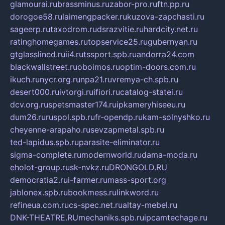
glamourai.ru
brassminus.ru
zabor-pro.ru
ftn.pp.ru
dorogoe58.ru
laimengpacker.ru
kuzova-zapchasti.ru
sageerp.ru
taxodrom.ru
dsrazvitie.ru
hardcity.net.ru
ratinghomegames.ru
topservice25.ru
gubernyan.ru
gtglasslined.ru
ii4.ru
tssport.spb.ru
andorra24.com
blackwallstreet.ru
oboimos.ru
optim-doors.com.ru
ikuch.ru
nycr.org.ru
npa21.ru
vremya-ch.spb.ru
desert000.ru
ivtorgi.ru
ifiori.ru
catalog-statei.ru
dcv.org.ru
spetsmaster174.ru
ipkameryhiseeu.ru
dum26.ru
ruspol.spb.ru
fr-opendp.ru
kam-solnyshko.ru
cheyenne-arapaho.ru
sevzapmetal.spb.ru
ted-lapidus.spb.ru
parasite-eliminator.ru
sigma-complete.ru
modernworld.ru
dama-moda.ru
eholot-group.ru
sk-nvkz.ru
DRONGOLD.RU
democratia2.ru
i-farmer.ru
mass-sport.org
jablonex.spb.ru
bookmess.ru
linkword.ru
refineua.com.ru
cs-spec.net.ru
altay-mebel.ru
DNK-THEATRE.RU
mechaniks.spb.ru
ipcamtechage.ru