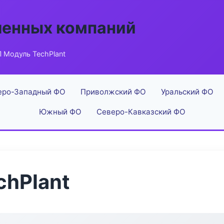
енных компаний
 Модуль TechPlant
еро-Западный ФО
Приволжский ФО
Уральский ФО
Южный ФО
Северо-Кавказский ФО
chPlant