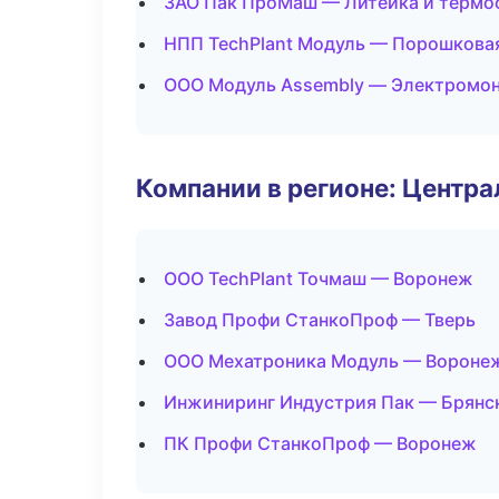
ЗАО Пак ПроМаш — Литейка и термо
НПП TechPlant Модуль — Порошкова
ООО Модуль Assembly — Электромон
Компании в регионе: Центр
ООО TechPlant Точмаш — Воронеж
Завод Профи СтанкоПроф — Тверь
ООО Мехатроника Модуль — Вороне
Инжиниринг Индустрия Пак — Брянс
ПК Профи СтанкоПроф — Воронеж