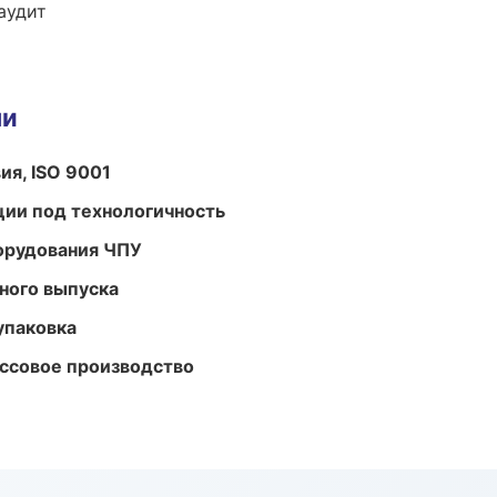
аудит
ми
ия, ISO 9001
ции под технологичность
орудования ЧПУ
ного выпуска
упаковка
ассовое производство