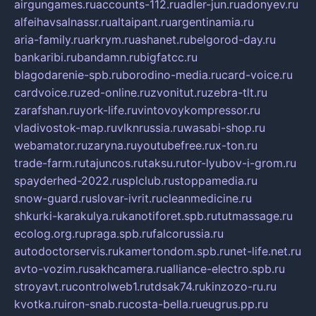
airgungames.ru
accounts-112.ru
adler-jun.ru
adonyev.ru
alfeihavsalnassr.ru
altaipant.ru
argentinamia.ru
aria-family.ru
arkrym.ru
ashanet.ru
belgorod-day.ru
bankaribi.ru
bandamn.ru
bigfatcc.ru
blagodarenie-spb.ru
borodino-media.ru
card-voice.ru
cardvoice.ru
zed-online.ru
zvonitut.ru
zebra-tlt.ru
zarafshan.ru
york-life.ru
vintovoykompressor.ru
vladivostok-map.ru
vlknrussia.ru
wasabi-shop.ru
webamator.ru
zaryna.ru
youtubefree.ru
x-ton.ru
trade-farm.ru
tajuncos.ru
taksu.ru
tor-lyubov-i-grom.ru
spayderhed-2022.ru
splclub.ru
stoppamedia.ru
snow-guard.ru
slovar-ivrit.ru
cleanmedicine.ru
shkurki-karakulya.ru
kanotiforet.spb.ru
tutmassage.ru
ecolog.org.ru
praga.spb.ru
falcorussia.ru
autodoctorservis.ru
kamertondom.spb.ru
net-life.net.ru
avto-vozim.ru
sakhcamera.ru
alliance-electro.spb.ru
stroyavt.ru
controlweb1.ru
tdsak74.ru
kinzozo-ru.ru
kvotka.ru
iron-snab.ru
costa-bella.ru
eugrus.pp.ru