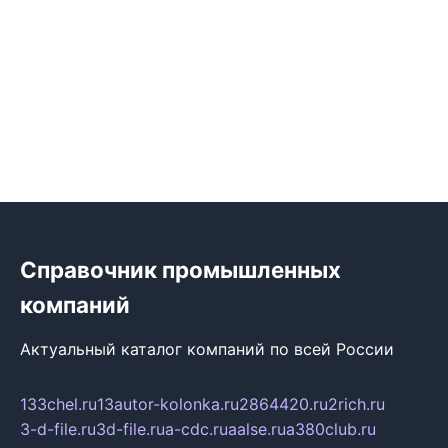
Справочник промышленных
компаний
Актуальный каталог компаний по всей России
133chel.ru
13autor-kolonka.ru
2864420.ru
2rich.ru
3-d-file.ru
3d-file.ru
a-cdc.ru
aalse.ru
a380club.ru