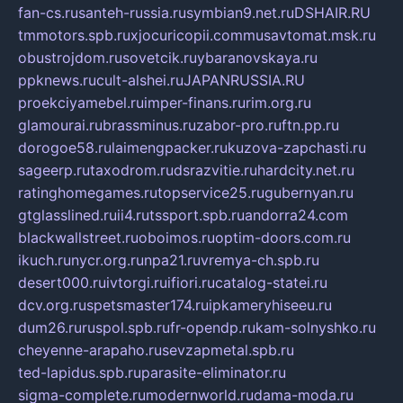
fan-cs.ru
santeh-russia.ru
symbian9.net.ru
DSHAIR.RU
tmmotors.spb.ru
xjocuricopii.com
musavtomat.msk.ru
obustrojdom.ru
sovetcik.ru
ybaranovskaya.ru
ppknews.ru
cult-alshei.ru
JAPANRUSSIA.RU
proekciyamebel.ru
imper-finans.ru
rim.org.ru
glamourai.ru
brassminus.ru
zabor-pro.ru
ftn.pp.ru
dorogoe58.ru
laimengpacker.ru
kuzova-zapchasti.ru
sageerp.ru
taxodrom.ru
dsrazvitie.ru
hardcity.net.ru
ratinghomegames.ru
topservice25.ru
gubernyan.ru
gtglasslined.ru
ii4.ru
tssport.spb.ru
andorra24.com
blackwallstreet.ru
oboimos.ru
optim-doors.com.ru
ikuch.ru
nycr.org.ru
npa21.ru
vremya-ch.spb.ru
desert000.ru
ivtorgi.ru
ifiori.ru
catalog-statei.ru
dcv.org.ru
spetsmaster174.ru
ipkameryhiseeu.ru
dum26.ru
ruspol.spb.ru
fr-opendp.ru
kam-solnyshko.ru
cheyenne-arapaho.ru
sevzapmetal.spb.ru
ted-lapidus.spb.ru
parasite-eliminator.ru
sigma-complete.ru
modernworld.ru
dama-moda.ru