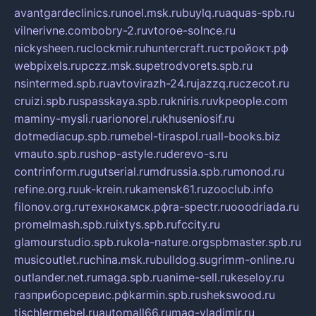
avantgardeclinics.ru
noel.msk.ru
buylq.ru
aquas-spb.ru
vilnerivne.com
bobry-2.ru
vtoroe-solnce.ru
nickysheen.ru
clockmir.ru
huntercraft.ru
стройокт.рф
webpixels.ru
pczz.msk.su
petrodvorets.spb.ru
nsintermed.spb.ru
avtovirazh-24.ru
jazzq.ru
czecot.ru
cruizi.spb.ru
spasskaya.spb.ru
kniris.ru
vkpeople.com
maminy-mysli.ru
arionorel.ru
khuseniosif.ru
dotmediacup.spb.ru
mebel-tiraspol.ru
all-books.biz
vmauto.spb.ru
shop-astyle.ru
derevo-s.ru
contrinform.ru
gutserial.ru
mdrussia.spb.ru
monod.ru
refine.org.ru
uk-krein.ru
kamensk61.ru
zooclub.info
filonov.org.ru
технокамск.рф
ra-spectr.ru
ooodriada.ru
promelmash.spb.ru
ixtys.spb.ru
fccity.ru
glamourstudio.spb.ru
kola-nature.org
spbmaster.spb.ru
musicoutlet.ru
china.msk.ru
bulldog.su
grimm-online.ru
outlander.net.ru
maga.spb.ru
anime-sell.ru
keseloy.ru
газприборсервис.рф
karmin.spb.ru
shekswood.ru
tischlermebel.ru
automall66.ru
mag-vladimir.ru