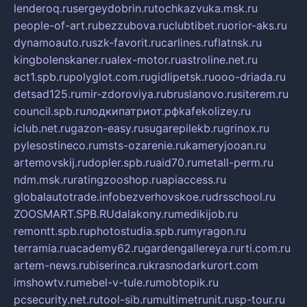
lenderoq.ru
sergeydobrin.ru
tochkazvuka.msk.ru
people-of-art.ru
bezzubova.ru
clubtibet.ru
orior-aks.ru
dynamoauto.ru
szk-favorit.ru
carlines.ru
flatnsk.ru
kingbolenskaner.ru
alex-motor.ru
astroline.net.ru
act1.spb.ru
polyglot.com.ru
gidlipetsk.ru
ooo-driada.ru
detsad125.ru
mir-zdoroviya.ru
bruslanovo.ru
siterem.ru
council.spb.ru
лодкипатриот.рф
kafekolizey.ru
iclub.net.ru
gazon-easy.ru
sugarepilekb.ru
grinox.ru
pylesostineco.ru
msts-ozarenie.ru
kameryjooan.ru
artemovskij.ru
dopler.spb.ru
aid70.ru
metall-perm.ru
ndm.msk.ru
ratingzooshop.ru
apiaccess.ru
globalautotrade.info
bezverhovskoe.ru
drsschool.ru
ZOOSMART.SPB.RU
dalakony.ru
medikijob.ru
remontt.spb.ru
photostudia.spb.ru
myragon.ru
terramia.ru
academy62.ru
gardengallereya.ru
rti.com.ru
artem-news.ru
biserinca.ru
krasnodarkurort.com
imshowtv.ru
mebel-v-tule.ru
mobtopik.ru
pcsecurity.net.ru
tool-sib.ru
multimetrunit.ru
sp-tour.ru