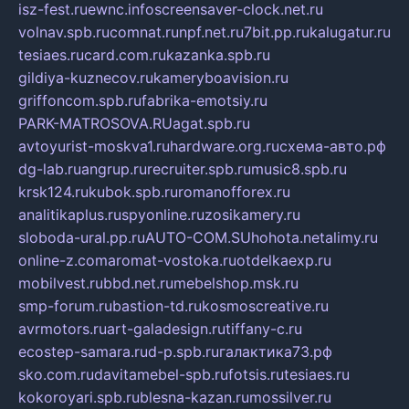
isz-fest.ru
ewnc.info
screensaver-clock.net.ru
volnav.spb.ru
comnat.ru
npf.net.ru
7bit.pp.ru
kalugatur.ru
tesiaes.ru
card.com.ru
kazanka.spb.ru
gildiya-kuznecov.ru
kameryboavision.ru
griffoncom.spb.ru
fabrika-emotsiy.ru
PARK-MATROSOVA.RU
agat.spb.ru
avtoyurist-moskva1.ru
hardware.org.ru
схема-авто.рф
dg-lab.ru
angrup.ru
recruiter.spb.ru
music8.spb.ru
krsk124.ru
kubok.spb.ru
romanofforex.ru
analitikaplus.ru
spyonline.ru
zosikamery.ru
sloboda-ural.pp.ru
AUTO-COM.SU
hohota.net
alimy.ru
online-z.com
aromat-vostoka.ru
otdelkaexp.ru
mobilvest.ru
bbd.net.ru
mebelshop.msk.ru
smp-forum.ru
bastion-td.ru
kosmoscreative.ru
avrmotors.ru
art-galadesign.ru
tiffany-c.ru
ecostep-samara.ru
d-p.spb.ru
галактика73.рф
sko.com.ru
davitamebel-spb.ru
fotsis.ru
tesiaes.ru
kokoroyari.spb.ru
blesna-kazan.ru
mossilver.ru