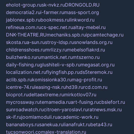
eholot-group.ru
sk-nvkz.ru
DRONGOLD.RU
democratia2.ru
i-farmer.ru
mass-sport.org
jablonex.spb.ru
bookmess.ru
linkword.ru
refineua.com.ru
cs-spec.net.ru
altay-mebel.ru
DNK-THEATRE.RU
mechaniks.spb.ru
ipcamtechage.ru
skosta.ru
a-sun.ru
stroy-ldsp.ru
snowlands.org.ru
childrensshoes.ru
mrlizzy.ru
mebelsofiakrd.ru
bulizhenko.ru
rumantick.net.ru
mtszerno.ru
daily-fishing.ru
glushiteli-v-spb.ru
megasat.org.ru
localization.net.ru
flyingfish.pp.ru
ds5teremok.ru
aclib.spb.ru
komissionka30.ru
mag-profit.ru
icentre-74.ru
leasing-nsk.ru
hd39.ru
rcd.com.ru
bioprot.ru
deltaextreme.ru
mirkotlov07.ru
mycrossway.ru
temamedia.ru
art-fusing.ru
cbslefort.ru
sunroadwatch.ru
citroen-yaroslavl.ru
ratnews.msk.ru
sk-if.ru
joomlamoduli.ru
academic-work.ru
bananaboys.ru
sanekua.ru
lianafrukt.ru
beta43.ru
tucsonwoori.com
alex-translation.ru