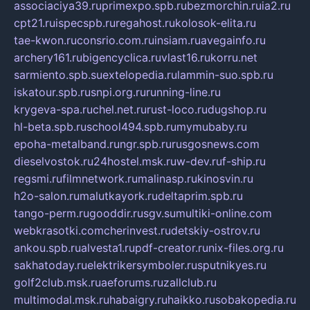
associaciya39.ru
primexpo.spb.ru
bezmorchin.ru
ia2.ru
cpt21.ru
ispecspb.ru
regahost.ru
kolosok-elita.ru
tae-kwon.ru
consrio.com.ru
insiam.ru
avegainfo.ru
archery161.ru
bigencyclica.ru
vlast16.ru
korru.net
sarmiento.spb.su
extelopedia.ru
lammin-suo.spb.ru
iskatour.spb.ru
snpi.org.ru
running-line.ru
krygeva-spa.ru
chel.net.ru
rust-loco.ru
dugshop.ru
hl-beta.spb.ru
school494.spb.ru
mymubaby.ru
epoha-metalband.ru
ngr.spb.ru
rusgosnews.com
dieselvostok.ru
24hostel.msk.ru
w-dev.ru
f-ship.ru
regsmi.ru
filmnetwork.ru
malinasp.ru
kinosvin.ru
h2o-salon.ru
malutkayork.ru
deltaprim.spb.ru
tango-perm.ru
gooddir.ru
sgv.su
multiki-online.com
webkrasotki.com
cherinvest.ru
detskiy-ostrov.ru
ankou.spb.ru
alvesta1.ru
pdf-creator.ru
nix-files.org.ru
sakhatoday.ru
elektrikersymboler.ru
sputnikyes.ru
golf2club.msk.ru
aeforums.ru
zallclub.ru
multimodal.msk.ru
habaigry.ru
haikko.ru
sobakopedia.ru