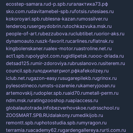
ecostep-samara.ru
d-p.spb.ru
галактика73.рф
sko.com.ru
davitamebel-spb.ru
fotsis.ru
tesiaes.ru
kokoroyari.spb.ru
blesna-kazan.ru
mossilver.ru
lenderoq.ru
sergeydobrin.ru
tochkazvuka.msk.ru
people-of-art.ru
bezzubova.ru
clubtibet.ru
orior-aks.ru
dynamoauto.ru
szk-favorit.ru
carlines.ru
flatnsk.ru
kingbolenskaner.ru
alex-motor.ru
astroline.net.ru
act1.spb.ru
polyglot.com.ru
gidlipetsk.ru
ooo-driada.ru
detsad125.ru
mir-zdoroviya.ru
bruslanovo.ru
siterem.ru
council.spb.ru
лодкипатриот.рф
kafekolizey.ru
iclub.net.ru
gazon-easy.ru
sugarepilekb.ru
grinox.ru
pylesostineco.ru
msts-ozarenie.ru
kameryjooan.ru
artemovskij.ru
dopler.spb.ru
aid70.ru
metall-perm.ru
ndm.msk.ru
ratingzooshop.ru
apiaccess.ru
globalautotrade.info
bezverhovskoe.ru
drsschool.ru
ZOOSMART.SPB.RU
dalakony.ru
medikijob.ru
remontt.spb.ru
photostudia.spb.ru
myragon.ru
terramia.ru
academy62.ru
gardengallereya.ru
rti.com.ru