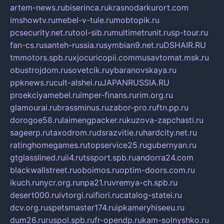
artem-news.ru
biserinca.ru
krasnodarkurort.com
imshowtv.ru
mebel-v-tule.ru
mobtopik.ru
pcsecurity.net.ru
tool-sib.ru
multimetrunit.ru
sp-tour.ru
fan-cs.ru
santeh-russia.ru
symbian9.net.ru
DSHAIR.RU
tmmotors.spb.ru
xjocuricopii.com
musavtomat.msk.ru
obustrojdom.ru
sovetcik.ru
ybaranovskaya.ru
ppknews.ru
cult-alshei.ru
JAPANRUSSIA.RU
proekciyamebel.ru
imper-finans.ru
rim.org.ru
glamourai.ru
brassminus.ru
zabor-pro.ru
ftn.pp.ru
dorogoe58.ru
laimengpacker.ru
kuzova-zapchasti.ru
sageerp.ru
taxodrom.ru
dsrazvitie.ru
hardcity.net.ru
ratinghomegames.ru
topservice25.ru
gubernyan.ru
gtglasslined.ru
ii4.ru
tssport.spb.ru
andorra24.com
blackwallstreet.ru
oboimos.ru
optim-doors.com.ru
ikuch.ru
nycr.org.ru
npa21.ru
vremya-ch.spb.ru
desert000.ru
ivtorgi.ru
ifiori.ru
catalog-statei.ru
dcv.org.ru
spetsmaster174.ru
ipkameryhiseeu.ru
dum26.ru
ruspol.spb.ru
fr-opendp.ru
kam-solnyshko.ru