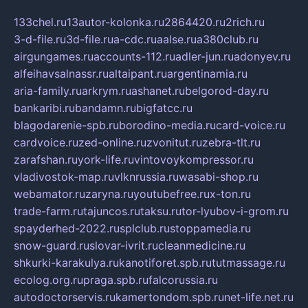
133chel.ru
13autor-kolonka.ru
2864420.ru
2rich.ru
3-d-file.ru
3d-file.ru
a-cdc.ru
aalse.ru
a380club.ru
airgungames.ru
accounts-112.ru
adler-jun.ru
adonyev.ru
alfeihavsalnassr.ru
altaipant.ru
argentinamia.ru
aria-family.ru
arkrym.ru
ashanet.ru
belgorod-day.ru
bankaribi.ru
bandamn.ru
bigfatcc.ru
blagodarenie-spb.ru
borodino-media.ru
card-voice.ru
cardvoice.ru
zed-online.ru
zvonitut.ru
zebra-tlt.ru
zarafshan.ru
york-life.ru
vintovoykompressor.ru
vladivostok-map.ru
vlknrussia.ru
wasabi-shop.ru
webamator.ru
zaryna.ru
youtubefree.ru
x-ton.ru
trade-farm.ru
tajuncos.ru
taksu.ru
tor-lyubov-i-grom.ru
spayderhed-2022.ru
splclub.ru
stoppamedia.ru
snow-guard.ru
slovar-ivrit.ru
cleanmedicine.ru
shkurki-karakulya.ru
kanotiforet.spb.ru
tutmassage.ru
ecolog.org.ru
praga.spb.ru
falcorussia.ru
autodoctorservis.ru
kamertondom.spb.ru
net-life.net.ru