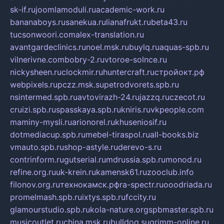
sk-if.ru
joomlamoduli.ru
academic-work.ru
bananaboys.ru
sanekua.ru
lianafrukt.ru
beta43.ru
tucsonwoori.com
alex-translation.ru
avantgardeclinics.ru
noel.msk.ru
buylq.ru
aquas-spb.ru
vilnerivne.com
bobry-2.ru
vtoroe-solnce.ru
nickysheen.ru
clockmir.ru
huntercraft.ru
стройокт.рф
webpixels.ru
pczz.msk.su
petrodvorets.spb.ru
nsintermed.spb.ru
avtovirazh-24.ru
jazzq.ru
czecot.ru
cruizi.spb.ru
spasskaya.spb.ru
kniris.ru
vkpeople.com
maminy-mysli.ru
arionorel.ru
khuseniosif.ru
dotmediacup.spb.ru
mebel-tiraspol.ru
all-books.biz
vmauto.spb.ru
shop-astyle.ru
derevo-s.ru
contrinform.ru
gutserial.ru
mdrussia.spb.ru
monod.ru
refine.org.ru
uk-krein.ru
kamensk61.ru
zooclub.info
filonov.org.ru
технокамск.рф
ra-spectr.ru
ooodriada.ru
promelmash.spb.ru
ixtys.spb.ru
fccity.ru
glamourstudio.spb.ru
kola-nature.org
spbmaster.spb.ru
musicoutlet.ru
china.msk.ru
bulldog.su
grimm-online.ru