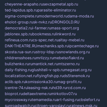
cheyenne-arapaho.ru
sevzapmetal.spb.ru
ted-lapidus.spb.ru
parasite-eliminator.ru
sigma-complete.ru
modernworld.ru
dama-moda.ru
eholot-group.ru
sk-nvkz.ru
DRONGOLD.RU
democratia2.ru
i-farmer.ru
mass-sport.org
jablonex.spb.ru
bookmess.ru
linkword.ru
refineua.com.ru
cs-spec.net.ru
altay-mebel.ru
DNK-THEATRE.RU
mechaniks.spb.ru
ipcamtechage.ru
skosta.ru
a-sun.ru
stroy-ldsp.ru
snowlands.org.ru
childrensshoes.ru
mrlizzy.ru
mebelsofiakrd.ru
bulizhenko.ru
rumantick.net.ru
mtszerno.ru
daily-fishing.ru
glushiteli-v-spb.ru
megasat.org.ru
localization.net.ru
flyingfish.pp.ru
ds5teremok.ru
aclib.spb.ru
komissionka30.ru
mag-profit.ru
icentre-74.ru
leasing-nsk.ru
hd39.ru
rcd.com.ru
bioprot.ru
deltaextreme.ru
mirkotlov07.ru
mycrossway.ru
temamedia.ru
art-fusing.ru
cbslefort.ru
sunroadwatch.ru
citroen-yaroslavl.ru
ratnews.msk.ru