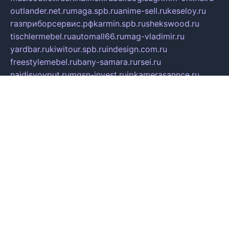
outlander.net.ru
maga.spb.ru
anime-sell.ru
keseloy.ru
газприборсервис.рф
karmin.spb.ru
shekswood.ru
tischlermebel.ru
automall66.ru
mag-vladimir.ru
yardbar.ru
kiwitour.spb.ru
indesign.com.ru
freestylemebel.ru
bany-samara.ru
rsei.ru
naidisvoyput.ru
mgsn-invest.ru
ipkamerasannce.ru
alicante-house.ru
ibelka74.ru
cozyhouse.info
vlkargalev-studio.ru
700mb.ru
figura-ufa.ru
alina-live.ru
belarusiannews.ru
womenknow.ru
dos-vniimk.ru
sega.net.ru
dv.net.ru
phenomenonsofhistory.com
telesputnik.net.ru
wall.pp.ru
pylesosroidmi.ru
gtc-clan.ru
cligs.ru
bibikazap.ru
popova.org.ru
netwhistler.spb.ru
bellvil.ru
bonzon.ru
iss-vladik.ru
defiparis.net.ru
las-gryzas.ru
amku.ru
electednews.spb.ru
feather.org.ru
spar72.ru
tankiigri.ru
dominus.com.ru
ibtree.ru
sanykool.pp.ru
unixlib.org.ru
menatep.spb.ru
gartenterrassen.ru
printeka.ru
skvozilka.com.ru
parkovka-pub.ru
lovemobi.ru
art-ru.ru