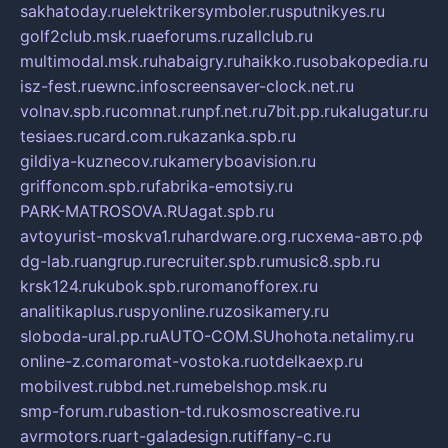
sakhatoday.ru
elektrikersymboler.ru
sputnikyes.ru
golf2club.msk.ru
aeforums.ru
zallclub.ru
multimodal.msk.ru
habaigry.ru
haikko.ru
sobakopedia.ru
isz-fest.ru
ewnc.info
screensaver-clock.net.ru
volnav.spb.ru
comnat.ru
npf.net.ru
7bit.pp.ru
kalugatur.ru
tesiaes.ru
card.com.ru
kazanka.spb.ru
gildiya-kuznecov.ru
kameryboavision.ru
griffoncom.spb.ru
fabrika-emotsiy.ru
PARK-MATROSOVA.RU
agat.spb.ru
avtoyurist-moskva1.ru
hardware.org.ru
схема-авто.рф
dg-lab.ru
angrup.ru
recruiter.spb.ru
music8.spb.ru
krsk124.ru
kubok.spb.ru
romanofforex.ru
analitikaplus.ru
spyonline.ru
zosikamery.ru
sloboda-ural.pp.ru
AUTO-COM.SU
hohota.net
alimy.ru
online-z.com
aromat-vostoka.ru
otdelkaexp.ru
mobilvest.ru
bbd.net.ru
mebelshop.msk.ru
smp-forum.ru
bastion-td.ru
kosmoscreative.ru
avrmotors.ru
art-galadesign.ru
tiffany-c.ru