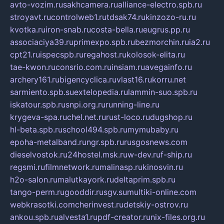
avto-vozim.ru
sakhcamera.ru
alliance-electro.spb.ru
stroyavt.ru
controlweb1.ru
tdsak74.ru
kinzozo-ru.ru
kvotka.ru
iron-snab.ru
costa-bella.ru
eugrus.pp.ru
associaciya39.ru
primexpo.spb.ru
bezmorchin.ru
ia2.ru
cpt21.ru
ispecspb.ru
regahost.ru
kolosok-elita.ru
tae-kwon.ru
consrio.com.ru
insiam.ru
avegainfo.ru
archery161.ru
bigencyclica.ru
vlast16.ru
korru.net
sarmiento.spb.su
extelopedia.ru
lammin-suo.spb.ru
iskatour.spb.ru
snpi.org.ru
running-line.ru
krygeva-spa.ru
chel.net.ru
rust-loco.ru
dugshop.ru
hl-beta.spb.ru
school494.spb.ru
mymubaby.ru
epoha-metalband.ru
ngr.spb.ru
rusgosnews.com
dieselvostok.ru
24hostel.msk.ru
w-dev.ru
f-ship.ru
regsmi.ru
filmnetwork.ru
malinasp.ru
kinosvin.ru
h2o-salon.ru
malutkayork.ru
deltaprim.spb.ru
tango-perm.ru
gooddir.ru
sgv.su
multiki-online.com
webkrasotki.com
cherinvest.ru
detskiy-ostrov.ru
ankou.spb.ru
alvesta1.ru
pdf-creator.ru
nix-files.org.ru