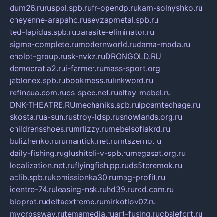
dum26.ru
ruspol.spb.ru
fr-opendp.ru
kam-solnyshko.ru
cheyenne-arapaho.ru
sevzapmetal.spb.ru
ted-lapidus.spb.ru
parasite-eliminator.ru
sigma-complete.ru
modernworld.ru
dama-moda.ru
eholot-group.ru
sk-nvkz.ru
DRONGOLD.RU
democratia2.ru
i-farmer.ru
mass-sport.org
jablonex.spb.ru
bookmess.ru
linkword.ru
refineua.com.ru
cs-spec.net.ru
altay-mebel.ru
DNK-THEATRE.RU
mechaniks.spb.ru
ipcamtechage.ru
skosta.ru
a-sun.ru
stroy-ldsp.ru
snowlands.org.ru
childrensshoes.ru
mrlizzy.ru
mebelsofiakrd.ru
bulizhenko.ru
rumantick.net.ru
mtszerno.ru
daily-fishing.ru
glushiteli-v-spb.ru
megasat.org.ru
localization.net.ru
flyingfish.pp.ru
ds5teremok.ru
aclib.spb.ru
komissionka30.ru
mag-profit.ru
icentre-74.ru
leasing-nsk.ru
hd39.ru
rcd.com.ru
bioprot.ru
deltaextreme.ru
mirkotlov07.ru
mycrossway.ru
temamedia.ru
art-fusing.ru
cbslefort.ru