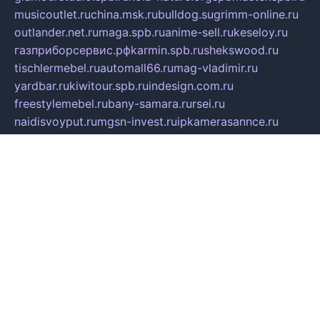
musicoutlet.ru
china.msk.ru
bulldog.su
grimm-online.ru
outlander.net.ru
maga.spb.ru
anime-sell.ru
keseloy.ru
газприборсервис.рф
karmin.spb.ru
shekswood.ru
tischlermebel.ru
automall66.ru
mag-vladimir.ru
yardbar.ru
kiwitour.spb.ru
indesign.com.ru
freestylemebel.ru
bany-samara.ru
rsei.ru
naidisvoyput.ru
mgsn-invest.ru
ipkamerasannce.ru
alicante-house.ru
ibelka74.ru
cozyhouse.info
vlkargalev-studio.ru
700mb.ru
figura-ufa.ru
alina-live.ru
belarusiannews.ru
womenknow.ru
dos-vniimk.ru
sega.net.ru
dv.net.ru
phenomenonsofhistory.com
telesputnik.net.ru
wall.pp.ru
pylesosroidmi.ru
gtc-clan.ru
cligs.ru
bibikazap.ru
popova.org.ru
netwhistler.spb.ru
bellvil.ru
bonzon.ru
iss-vladik.ru
defiparis.net.ru
las-gryzas.ru
amku.ru
electednews.spb.ru
feather.org.ru
spar72.ru
tankiigri.ru
dominus.com.ru
ibtree.ru
sanykool.pp.ru
unixlib.org.ru
menatep.spb.ru
gartenterrassen.ru
printeka.ru