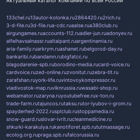
Актуальный каталог компаний по всей России
133chel.ru
13autor-kolonka.ru
2864420.ru
2rich.ru
3-d-file.ru
3d-file.ru
a-cdc.ru
aalse.ru
a380club.ru
airgungames.ru
accounts-112.ru
adler-jun.ru
adonyev.ru
alfeihavsalnassr.ru
altaipant.ru
argentinamia.ru
aria-family.ru
arkrym.ru
ashanet.ru
belgorod-day.ru
bankaribi.ru
bandamn.ru
bigfatcc.ru
blagodarenie-spb.ru
borodino-media.ru
card-voice.ru
cardvoice.ru
zed-online.ru
zvonitut.ru
zebra-tlt.ru
zarafshan.ru
york-life.ru
vintovoykompressor.ru
vladivostok-map.ru
vlknrussia.ru
wasabi-shop.ru
webamator.ru
zaryna.ru
youtubefree.ru
x-ton.ru
trade-farm.ru
tajuncos.ru
taksu.ru
tor-lyubov-i-grom.ru
spayderhed-2022.ru
splclub.ru
stoppamedia.ru
snow-guard.ru
slovar-ivrit.ru
cleanmedicine.ru
shkurki-karakulya.ru
kanotiforet.spb.ru
tutmassage.ru
ecolog.org.ru
praga.spb.ru
falcorussia.ru