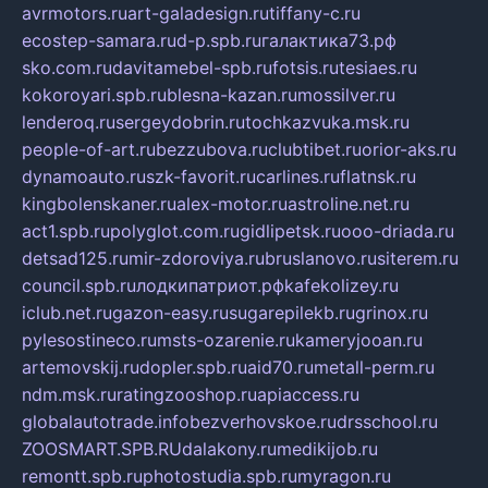
avrmotors.ru
art-galadesign.ru
tiffany-c.ru
ecostep-samara.ru
d-p.spb.ru
галактика73.рф
sko.com.ru
davitamebel-spb.ru
fotsis.ru
tesiaes.ru
kokoroyari.spb.ru
blesna-kazan.ru
mossilver.ru
lenderoq.ru
sergeydobrin.ru
tochkazvuka.msk.ru
people-of-art.ru
bezzubova.ru
clubtibet.ru
orior-aks.ru
dynamoauto.ru
szk-favorit.ru
carlines.ru
flatnsk.ru
kingbolenskaner.ru
alex-motor.ru
astroline.net.ru
act1.spb.ru
polyglot.com.ru
gidlipetsk.ru
ooo-driada.ru
detsad125.ru
mir-zdoroviya.ru
bruslanovo.ru
siterem.ru
council.spb.ru
лодкипатриот.рф
kafekolizey.ru
iclub.net.ru
gazon-easy.ru
sugarepilekb.ru
grinox.ru
pylesostineco.ru
msts-ozarenie.ru
kameryjooan.ru
artemovskij.ru
dopler.spb.ru
aid70.ru
metall-perm.ru
ndm.msk.ru
ratingzooshop.ru
apiaccess.ru
globalautotrade.info
bezverhovskoe.ru
drsschool.ru
ZOOSMART.SPB.RU
dalakony.ru
medikijob.ru
remontt.spb.ru
photostudia.spb.ru
myragon.ru