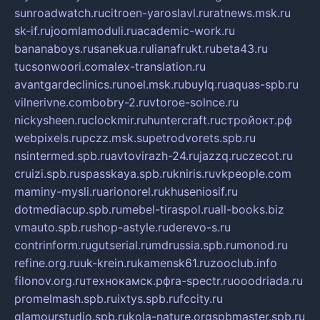
sunroadwatch.ru
citroen-yaroslavl.ru
ratnews.msk.ru
sk-if.ru
joomlamoduli.ru
academic-work.ru
bananaboys.ru
sanekua.ru
lianafrukt.ru
beta43.ru
tucsonwoori.com
alex-translation.ru
avantgardeclinics.ru
noel.msk.ru
buylq.ru
aquas-spb.ru
vilnerivne.com
bobry-2.ru
vtoroe-solnce.ru
nickysheen.ru
clockmir.ru
huntercraft.ru
стройокт.рф
webpixels.ru
pczz.msk.su
petrodvorets.spb.ru
nsintermed.spb.ru
avtovirazh-24.ru
jazzq.ru
czecot.ru
cruizi.spb.ru
spasskaya.spb.ru
kniris.ru
vkpeople.com
maminy-mysli.ru
arionorel.ru
khuseniosif.ru
dotmediacup.spb.ru
mebel-tiraspol.ru
all-books.biz
vmauto.spb.ru
shop-astyle.ru
derevo-s.ru
contrinform.ru
gutserial.ru
mdrussia.spb.ru
monod.ru
refine.org.ru
uk-krein.ru
kamensk61.ru
zooclub.info
filonov.org.ru
технокамск.рф
ra-spectr.ru
ooodriada.ru
promelmash.spb.ru
ixtys.spb.ru
fccity.ru
glamourstudio.spb.ru
kola-nature.org
spbmaster.spb.ru