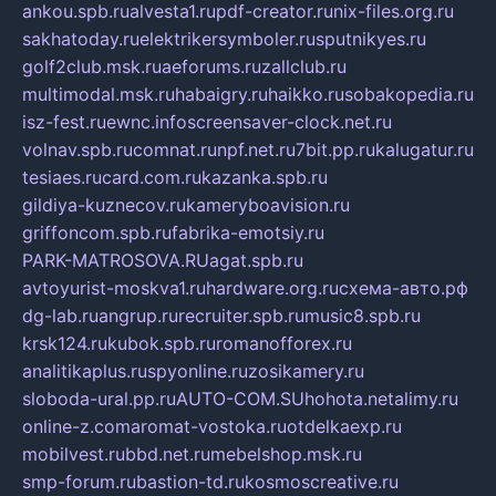
ankou.spb.ru
alvesta1.ru
pdf-creator.ru
nix-files.org.ru
sakhatoday.ru
elektrikersymboler.ru
sputnikyes.ru
golf2club.msk.ru
aeforums.ru
zallclub.ru
multimodal.msk.ru
habaigry.ru
haikko.ru
sobakopedia.ru
isz-fest.ru
ewnc.info
screensaver-clock.net.ru
volnav.spb.ru
comnat.ru
npf.net.ru
7bit.pp.ru
kalugatur.ru
tesiaes.ru
card.com.ru
kazanka.spb.ru
gildiya-kuznecov.ru
kameryboavision.ru
griffoncom.spb.ru
fabrika-emotsiy.ru
PARK-MATROSOVA.RU
agat.spb.ru
avtoyurist-moskva1.ru
hardware.org.ru
схема-авто.рф
dg-lab.ru
angrup.ru
recruiter.spb.ru
music8.spb.ru
krsk124.ru
kubok.spb.ru
romanofforex.ru
analitikaplus.ru
spyonline.ru
zosikamery.ru
sloboda-ural.pp.ru
AUTO-COM.SU
hohota.net
alimy.ru
online-z.com
aromat-vostoka.ru
otdelkaexp.ru
mobilvest.ru
bbd.net.ru
mebelshop.msk.ru
smp-forum.ru
bastion-td.ru
kosmoscreative.ru