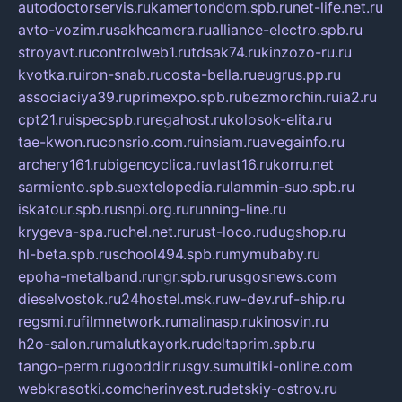
autodoctorservis.ru
kamertondom.spb.ru
net-life.net.ru
avto-vozim.ru
sakhcamera.ru
alliance-electro.spb.ru
stroyavt.ru
controlweb1.ru
tdsak74.ru
kinzozo-ru.ru
kvotka.ru
iron-snab.ru
costa-bella.ru
eugrus.pp.ru
associaciya39.ru
primexpo.spb.ru
bezmorchin.ru
ia2.ru
cpt21.ru
ispecspb.ru
regahost.ru
kolosok-elita.ru
tae-kwon.ru
consrio.com.ru
insiam.ru
avegainfo.ru
archery161.ru
bigencyclica.ru
vlast16.ru
korru.net
sarmiento.spb.su
extelopedia.ru
lammin-suo.spb.ru
iskatour.spb.ru
snpi.org.ru
running-line.ru
krygeva-spa.ru
chel.net.ru
rust-loco.ru
dugshop.ru
hl-beta.spb.ru
school494.spb.ru
mymubaby.ru
epoha-metalband.ru
ngr.spb.ru
rusgosnews.com
dieselvostok.ru
24hostel.msk.ru
w-dev.ru
f-ship.ru
regsmi.ru
filmnetwork.ru
malinasp.ru
kinosvin.ru
h2o-salon.ru
malutkayork.ru
deltaprim.spb.ru
tango-perm.ru
gooddir.ru
sgv.su
multiki-online.com
webkrasotki.com
cherinvest.ru
detskiy-ostrov.ru