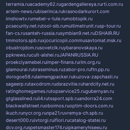
terramia.ru
academy62.ru
gardengallereya.ru
rti.com.ru
artem-news.ru
biserinca.ru
krasnodarkurort.com
imshowtv.ru
mebel-v-tule.ru
mobtopik.ru
pcsecurity.net.ru
tool-sib.ru
multimetrunit.ru
sp-tour.ru
fan-cs.ru
santeh-russia.ru
symbian9.net.ru
DSHAIR.RU
tmmotors.spb.ru
xjocuricopii.com
musavtomat.msk.ru
obustrojdom.ru
sovetcik.ru
ybaranovskaya.ru
ppknews.ru
cult-alshei.ru
JAPANRUSSIA.RU
proekciyamebel.ru
imper-finans.ru
rim.org.ru
glamourai.ru
brassminus.ru
zabor-pro.ru
ftn.pp.ru
dorogoe58.ru
laimengpacker.ru
kuzova-zapchasti.ru
sageerp.ru
taxodrom.ru
dsrazvitie.ru
hardcity.net.ru
ratinghomegames.ru
topservice25.ru
gubernyan.ru
gtglasslined.ru
ii4.ru
tssport.spb.ru
andorra24.com
blackwallstreet.ru
oboimos.ru
optim-doors.com.ru
ikuch.ru
nycr.org.ru
npa21.ru
vremya-ch.spb.ru
desert000.ru
ivtorgi.ru
ifiori.ru
catalog-statei.ru
dcv.org.ru
spetsmaster174.ru
ipkameryhiseeu.ru