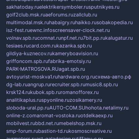
sakhatoday.ru
elektrikersymboler.ru
sputnikyes.ru
golf2club.msk.ru
aeforums.ru
zallclub.ru
multimodal.msk.ru
habaigry.ru
haikko.ru
sobakopedia.ru
isz-fest.ru
ewnc.info
screensaver-clock.net.ru
volnav.spb.ru
comnat.ru
npf.net.ru
7bit.pp.ru
kalugatur.ru
tesiaes.ru
card.com.ru
kazanka.spb.ru
gildiya-kuznecov.ru
kameryboavision.ru
griffoncom.spb.ru
fabrika-emotsiy.ru
PARK-MATROSOVA.RU
agat.spb.ru
avtoyurist-moskva1.ru
hardware.org.ru
схема-авто.рф
dg-lab.ru
angrup.ru
recruiter.spb.ru
music8.spb.ru
krsk124.ru
kubok.spb.ru
romanofforex.ru
analitikaplus.ru
spyonline.ru
zosikamery.ru
sloboda-ural.pp.ru
AUTO-COM.SU
hohota.net
alimy.ru
online-z.com
aromat-vostoka.ru
otdelkaexp.ru
mobilvest.ru
bbd.net.ru
mebelshop.msk.ru
smp-forum.ru
bastion-td.ru
kosmoscreative.ru
avrmotors.ru
art-galadesign.ru
tiffany-c.ru