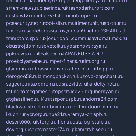
terramia.ru
academy62.ru
gardengallereya.ru
rti.com.ru
artem-news.ru
biserinca.ru
krasnodarkurort.com
imshowtv.ru
mebel-v-tule.ru
mobtopik.ru
pcsecurity.net.ru
tool-sib.ru
multimetrunit.ru
sp-tour.ru
fan-cs.ru
santeh-russia.ru
symbian9.net.ru
DSHAIR.RU
tmmotors.spb.ru
xjocuricopii.com
musavtomat.msk.ru
obustrojdom.ru
sovetcik.ru
ybaranovskaya.ru
ppknews.ru
cult-alshei.ru
JAPANRUSSIA.RU
proekciyamebel.ru
imper-finans.ru
rim.org.ru
glamourai.ru
brassminus.ru
zabor-pro.ru
ftn.pp.ru
dorogoe58.ru
laimengpacker.ru
kuzova-zapchasti.ru
sageerp.ru
taxodrom.ru
dsrazvitie.ru
hardcity.net.ru
ratinghomegames.ru
topservice25.ru
gubernyan.ru
gtglasslined.ru
ii4.ru
tssport.spb.ru
andorra24.com
blackwallstreet.ru
oboimos.ru
optim-doors.com.ru
ikuch.ru
nycr.org.ru
npa21.ru
vremya-ch.spb.ru
desert000.ru
ivtorgi.ru
ifiori.ru
catalog-statei.ru
dcv.org.ru
spetsmaster174.ru
ipkameryhiseeu.ru