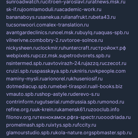
sunroadwatch.ru
citroen-yaroslavl.ru
ratnews.msk.ru
sk-if.ru
joomlamoduli.ru
academic-work.ru
bananaboys.ru
sanekua.ru
lianafrukt.ru
beta43.ru
tucsonwoori.com
alex-translation.ru
avantgardeclinics.ru
noel.msk.ru
buylq.ru
aquas-spb.ru
vilnerivne.com
bobry-2.ru
vtoroe-solnce.ru
nickysheen.ru
clockmir.ru
huntercraft.ru
стройокт.рф
webpixels.ru
pczz.msk.su
petrodvorets.spb.ru
nsintermed.spb.ru
avtovirazh-24.ru
jazzq.ru
czecot.ru
cruizi.spb.ru
spasskaya.spb.ru
kniris.ru
vkpeople.com
maminy-mysli.ru
arionorel.ru
khuseniosif.ru
dotmediacup.spb.ru
mebel-tiraspol.ru
all-books.biz
vmauto.spb.ru
shop-astyle.ru
derevo-s.ru
contrinform.ru
gutserial.ru
mdrussia.spb.ru
monod.ru
refine.org.ru
uk-krein.ru
kamensk61.ru
zooclub.info
filonov.org.ru
технокамск.рф
ra-spectr.ru
ooodriada.ru
promelmash.spb.ru
ixtys.spb.ru
fccity.ru
glamourstudio.spb.ru
kola-nature.org
spbmaster.spb.ru