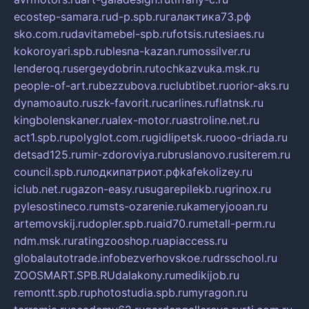
ecostep-samara.ru
d-p.spb.ru
галактика73.рф
sko.com.ru
davitamebel-spb.ru
fotsis.ru
tesiaes.ru
kokoroyari.spb.ru
blesna-kazan.ru
mossilver.ru
lenderoq.ru
sergeydobrin.ru
tochkazvuka.msk.ru
people-of-art.ru
bezzubova.ru
clubtibet.ru
orior-aks.ru
dynamoauto.ru
szk-favorit.ru
carlines.ru
flatnsk.ru
kingbolenskaner.ru
alex-motor.ru
astroline.net.ru
act1.spb.ru
polyglot.com.ru
gidlipetsk.ru
ooo-driada.ru
detsad125.ru
mir-zdoroviya.ru
bruslanovo.ru
siterem.ru
council.spb.ru
лодкипатриот.рф
kafekolizey.ru
iclub.net.ru
gazon-easy.ru
sugarepilekb.ru
grinox.ru
pylesostineco.ru
msts-ozarenie.ru
kameryjooan.ru
artemovskij.ru
dopler.spb.ru
aid70.ru
metall-perm.ru
ndm.msk.ru
ratingzooshop.ru
apiaccess.ru
globalautotrade.info
bezverhovskoe.ru
drsschool.ru
ZOOSMART.SPB.RU
dalakony.ru
medikijob.ru
remontt.spb.ru
photostudia.spb.ru
myragon.ru