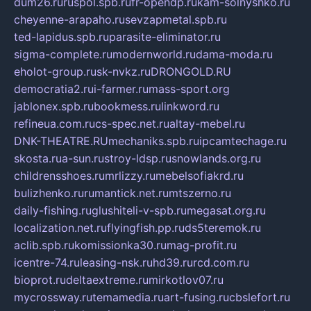
dum26.ru
ruspol.spb.ru
fr-opendp.ru
kam-solnyshko.ru
cheyenne-arapaho.ru
sevzapmetal.spb.ru
ted-lapidus.spb.ru
parasite-eliminator.ru
sigma-complete.ru
modernworld.ru
dama-moda.ru
eholot-group.ru
sk-nvkz.ru
DRONGOLD.RU
democratia2.ru
i-farmer.ru
mass-sport.org
jablonex.spb.ru
bookmess.ru
linkword.ru
refineua.com.ru
cs-spec.net.ru
altay-mebel.ru
DNK-THEATRE.RU
mechaniks.spb.ru
ipcamtechage.ru
skosta.ru
a-sun.ru
stroy-ldsp.ru
snowlands.org.ru
childrensshoes.ru
mrlizzy.ru
mebelsofiakrd.ru
bulizhenko.ru
rumantick.net.ru
mtszerno.ru
daily-fishing.ru
glushiteli-v-spb.ru
megasat.org.ru
localization.net.ru
flyingfish.pp.ru
ds5teremok.ru
aclib.spb.ru
komissionka30.ru
mag-profit.ru
icentre-74.ru
leasing-nsk.ru
hd39.ru
rcd.com.ru
bioprot.ru
deltaextreme.ru
mirkotlov07.ru
mycrossway.ru
temamedia.ru
art-fusing.ru
cbslefort.ru