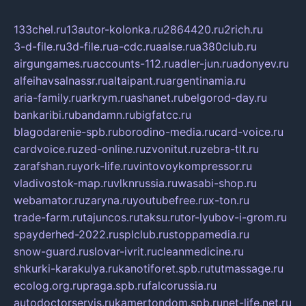
133chel.ru
13autor-kolonka.ru
2864420.ru
2rich.ru
3-d-file.ru
3d-file.ru
a-cdc.ru
aalse.ru
a380club.ru
airgungames.ru
accounts-112.ru
adler-jun.ru
adonyev.ru
alfeihavsalnassr.ru
altaipant.ru
argentinamia.ru
aria-family.ru
arkrym.ru
ashanet.ru
belgorod-day.ru
bankaribi.ru
bandamn.ru
bigfatcc.ru
blagodarenie-spb.ru
borodino-media.ru
card-voice.ru
cardvoice.ru
zed-online.ru
zvonitut.ru
zebra-tlt.ru
zarafshan.ru
york-life.ru
vintovoykompressor.ru
vladivostok-map.ru
vlknrussia.ru
wasabi-shop.ru
webamator.ru
zaryna.ru
youtubefree.ru
x-ton.ru
trade-farm.ru
tajuncos.ru
taksu.ru
tor-lyubov-i-grom.ru
spayderhed-2022.ru
splclub.ru
stoppamedia.ru
snow-guard.ru
slovar-ivrit.ru
cleanmedicine.ru
shkurki-karakulya.ru
kanotiforet.spb.ru
tutmassage.ru
ecolog.org.ru
praga.spb.ru
falcorussia.ru
autodoctorservis.ru
kamertondom.spb.ru
net-life.net.ru