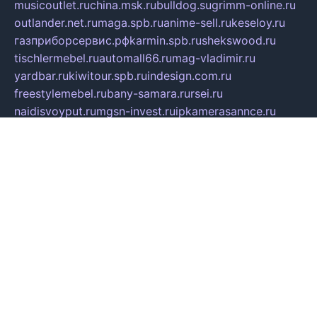
musicoutlet.ru
china.msk.ru
bulldog.su
grimm-online.ru
outlander.net.ru
maga.spb.ru
anime-sell.ru
keseloy.ru
газприборсервис.рф
karmin.spb.ru
shekswood.ru
tischlermebel.ru
automall66.ru
mag-vladimir.ru
yardbar.ru
kiwitour.spb.ru
indesign.com.ru
freestylemebel.ru
bany-samara.ru
rsei.ru
naidisvoyput.ru
mgsn-invest.ru
ipkamerasannce.ru
alicante-house.ru
ibelka74.ru
cozyhouse.info
vlkargalev-studio.ru
700mb.ru
figura-ufa.ru
alina-live.ru
belarusiannews.ru
womenknow.ru
dos-vniimk.ru
sega.net.ru
dv.net.ru
phenomenonsofhistory.com
telesputnik.net.ru
wall.pp.ru
pylesosroidmi.ru
gtc-clan.ru
cligs.ru
bibikazap.ru
popova.org.ru
netwhistler.spb.ru
bellvil.ru
bonzon.ru
iss-vladik.ru
defiparis.net.ru
las-gryzas.ru
amku.ru
electednews.spb.ru
feather.org.ru
spar72.ru
tankiigri.ru
dominus.com.ru
ibtree.ru
sanykool.pp.ru
unixlib.org.ru
menatep.spb.ru
gartenterrassen.ru
printeka.ru