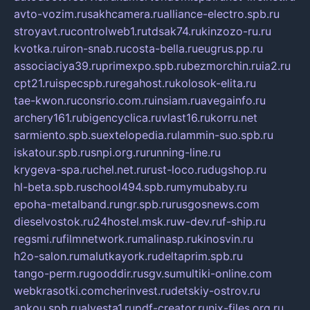
avto-vozim.ru
sakhcamera.ru
alliance-electro.spb.ru
stroyavt.ru
controlweb1.ru
tdsak74.ru
kinzozo-ru.ru
kvotka.ru
iron-snab.ru
costa-bella.ru
eugrus.pp.ru
associaciya39.ru
primexpo.spb.ru
bezmorchin.ru
ia2.ru
cpt21.ru
ispecspb.ru
regahost.ru
kolosok-elita.ru
tae-kwon.ru
consrio.com.ru
insiam.ru
avegainfo.ru
archery161.ru
bigencyclica.ru
vlast16.ru
korru.net
sarmiento.spb.su
extelopedia.ru
lammin-suo.spb.ru
iskatour.spb.ru
snpi.org.ru
running-line.ru
krygeva-spa.ru
chel.net.ru
rust-loco.ru
dugshop.ru
hl-beta.spb.ru
school494.spb.ru
mymubaby.ru
epoha-metalband.ru
ngr.spb.ru
rusgosnews.com
dieselvostok.ru
24hostel.msk.ru
w-dev.ru
f-ship.ru
regsmi.ru
filmnetwork.ru
malinasp.ru
kinosvin.ru
h2o-salon.ru
malutkayork.ru
deltaprim.spb.ru
tango-perm.ru
gooddir.ru
sgv.su
multiki-online.com
webkrasotki.com
cherinvest.ru
detskiy-ostrov.ru
ankou.spb.ru
alvesta1.ru
pdf-creator.ru
nix-files.org.ru