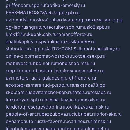
griffoncom.spb.ru
fabrika-emotsiy.ru
PARK-MATROSOVA.RU
agat.spb.ru
avtoyurist-moskva1.ru
hardware.org.ru
схема-авто.рф
dg-lab.ru
angrup.ru
recruiter.spb.ru
music8.spb.ru
krsk124.ru
kubok.spb.ru
romanofforex.ru
analitikaplus.ru
spyonline.ru
zosikamery.ru
sloboda-ural.pp.ru
AUTO-COM.SU
hohota.net
alimy.ru
online-z.com
aromat-vostoka.ru
otdelkaexp.ru
mobilvest.ru
bbd.net.ru
mebelshop.msk.ru
smp-forum.ru
bastion-td.ru
kosmoscreative.ru
avrmotors.ru
art-galadesign.ru
tiffany-c.ru
ecostep-samara.ru
d-p.spb.ru
галактика73.рф
sko.com.ru
davitamebel-spb.ru
fotsis.ru
tesiaes.ru
kokoroyari.spb.ru
blesna-kazan.ru
mossilver.ru
lenderoq.ru
sergeydobrin.ru
tochkazvuka.msk.ru
people-of-art.ru
bezzubova.ru
clubtibet.ru
orior-aks.ru
dynamoauto.ru
szk-favorit.ru
carlines.ru
flatnsk.ru
kingbolenskaner.ru
alex-motor.ru
astroline.net.ru