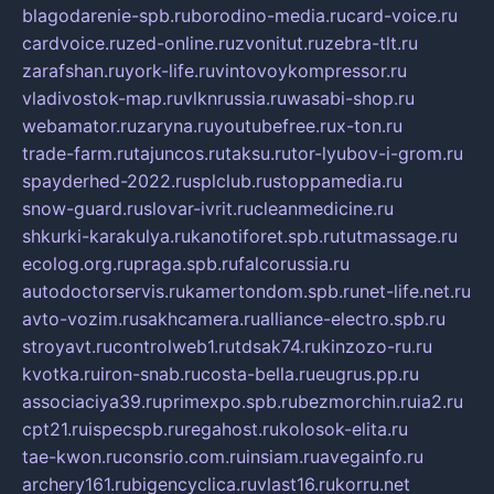
blagodarenie-spb.ru
borodino-media.ru
card-voice.ru
cardvoice.ru
zed-online.ru
zvonitut.ru
zebra-tlt.ru
zarafshan.ru
york-life.ru
vintovoykompressor.ru
vladivostok-map.ru
vlknrussia.ru
wasabi-shop.ru
webamator.ru
zaryna.ru
youtubefree.ru
x-ton.ru
trade-farm.ru
tajuncos.ru
taksu.ru
tor-lyubov-i-grom.ru
spayderhed-2022.ru
splclub.ru
stoppamedia.ru
snow-guard.ru
slovar-ivrit.ru
cleanmedicine.ru
shkurki-karakulya.ru
kanotiforet.spb.ru
tutmassage.ru
ecolog.org.ru
praga.spb.ru
falcorussia.ru
autodoctorservis.ru
kamertondom.spb.ru
net-life.net.ru
avto-vozim.ru
sakhcamera.ru
alliance-electro.spb.ru
stroyavt.ru
controlweb1.ru
tdsak74.ru
kinzozo-ru.ru
kvotka.ru
iron-snab.ru
costa-bella.ru
eugrus.pp.ru
associaciya39.ru
primexpo.spb.ru
bezmorchin.ru
ia2.ru
cpt21.ru
ispecspb.ru
regahost.ru
kolosok-elita.ru
tae-kwon.ru
consrio.com.ru
insiam.ru
avegainfo.ru
archery161.ru
bigencyclica.ru
vlast16.ru
korru.net