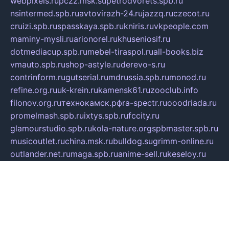
webpixels.ru
pczz.msk.su
petrodvorets.spb.ru
nsintermed.spb.ru
avtovirazh-24.ru
jazzq.ru
czecot.ru
cruizi.spb.ru
spasskaya.spb.ru
kniris.ru
vkpeople.com
maminy-mysli.ru
arionorel.ru
khuseniosif.ru
dotmediacup.spb.ru
mebel-tiraspol.ru
all-books.biz
vmauto.spb.ru
shop-astyle.ru
derevo-s.ru
contrinform.ru
gutserial.ru
mdrussia.spb.ru
monod.ru
refine.org.ru
uk-krein.ru
kamensk61.ru
zooclub.info
filonov.org.ru
технокамск.рф
ra-spectr.ru
ooodriada.ru
promelmash.spb.ru
ixtys.spb.ru
fccity.ru
glamourstudio.spb.ru
kola-nature.org
spbmaster.spb.ru
musicoutlet.ru
china.msk.ru
bulldog.su
grimm-online.ru
outlander.net.ru
maga.spb.ru
anime-sell.ru
keseloy.ru
газприборсервис.рф
karmin.spb.ru
shekswood.ru
tischlermebel.ru
automall66.ru
mag-vladimir.ru
yardbar.ru
kiwitour.spb.ru
indesign.com.ru
freestylemebel.ru
bany-samara.ru
rsei.ru
naidisvoyput.ru
mgsn-invest.ru
ipkamerasannce.ru