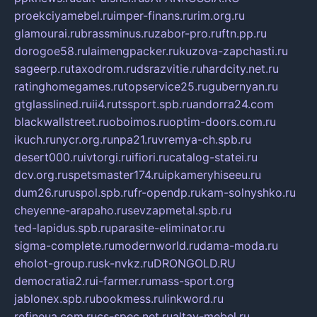
proekciyamebel.ru
imper-finans.ru
rim.org.ru
glamourai.ru
brassminus.ru
zabor-pro.ru
ftn.pp.ru
dorogoe58.ru
laimengpacker.ru
kuzova-zapchasti.ru
sageerp.ru
taxodrom.ru
dsrazvitie.ru
hardcity.net.ru
ratinghomegames.ru
topservice25.ru
gubernyan.ru
gtglasslined.ru
ii4.ru
tssport.spb.ru
andorra24.com
blackwallstreet.ru
oboimos.ru
optim-doors.com.ru
ikuch.ru
nycr.org.ru
npa21.ru
vremya-ch.spb.ru
desert000.ru
ivtorgi.ru
ifiori.ru
catalog-statei.ru
dcv.org.ru
spetsmaster174.ru
ipkameryhiseeu.ru
dum26.ru
ruspol.spb.ru
fr-opendp.ru
kam-solnyshko.ru
cheyenne-arapaho.ru
sevzapmetal.spb.ru
ted-lapidus.spb.ru
parasite-eliminator.ru
sigma-complete.ru
modernworld.ru
dama-moda.ru
eholot-group.ru
sk-nvkz.ru
DRONGOLD.RU
democratia2.ru
i-farmer.ru
mass-sport.org
jablonex.spb.ru
bookmess.ru
linkword.ru
refineua.com.ru
cs-spec.net.ru
altay-mebel.ru