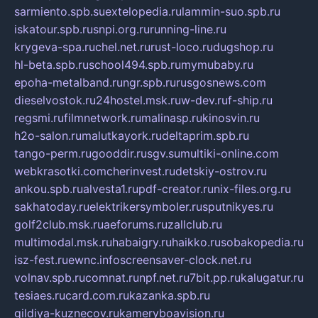
sarmiento.spb.su
extelopedia.ru
lammin-suo.spb.ru
iskatour.spb.ru
snpi.org.ru
running-line.ru
krygeva-spa.ru
chel.net.ru
rust-loco.ru
dugshop.ru
hl-beta.spb.ru
school494.spb.ru
mymubaby.ru
epoha-metalband.ru
ngr.spb.ru
rusgosnews.com
dieselvostok.ru
24hostel.msk.ru
w-dev.ru
f-ship.ru
regsmi.ru
filmnetwork.ru
malinasp.ru
kinosvin.ru
h2o-salon.ru
malutkayork.ru
deltaprim.spb.ru
tango-perm.ru
gooddir.ru
sgv.su
multiki-online.com
webkrasotki.com
cherinvest.ru
detskiy-ostrov.ru
ankou.spb.ru
alvesta1.ru
pdf-creator.ru
nix-files.org.ru
sakhatoday.ru
elektrikersymboler.ru
sputnikyes.ru
golf2club.msk.ru
aeforums.ru
zallclub.ru
multimodal.msk.ru
habaigry.ru
haikko.ru
sobakopedia.ru
isz-fest.ru
ewnc.info
screensaver-clock.net.ru
volnav.spb.ru
comnat.ru
npf.net.ru
7bit.pp.ru
kalugatur.ru
tesiaes.ru
card.com.ru
kazanka.spb.ru
gildiya-kuznecov.ru
kameryboavision.ru