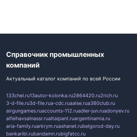
Справочник промышленных
компаний
Актуальный каталог компаний по всей России
133chel.ru
13autor-kolonka.ru
2864420.ru
2rich.ru
3-d-file.ru
3d-file.ru
a-cdc.ru
aalse.ru
a380club.ru
airgungames.ru
accounts-112.ru
adler-jun.ru
adonyev.ru
alfeihavsalnassr.ru
altaipant.ru
argentinamia.ru
aria-family.ru
arkrym.ru
ashanet.ru
belgorod-day.ru
bankaribi.ru
bandamn.ru
bigfatcc.ru