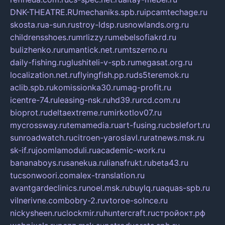
DNK-THEATRE.RU
mechaniks.spb.ru
ipcamtechage.ru
skosta.ru
a-sun.ru
stroy-ldsp.ru
snowlands.org.ru
childrensshoes.ru
mrlizzy.ru
mebelsofiakrd.ru
bulizhenko.ru
rumantick.net.ru
mtszerno.ru
daily-fishing.ru
glushiteli-v-spb.ru
megasat.org.ru
localization.net.ru
flyingfish.pp.ru
ds5teremok.ru
aclib.spb.ru
komissionka30.ru
mag-profit.ru
icentre-74.ru
leasing-nsk.ru
hd39.ru
rcd.com.ru
bioprot.ru
deltaextreme.ru
mirkotlov07.ru
mycrossway.ru
temamedia.ru
art-fusing.ru
cbslefort.ru
sunroadwatch.ru
citroen-yaroslavl.ru
ratnews.msk.ru
sk-if.ru
joomlamoduli.ru
academic-work.ru
bananaboys.ru
sanekua.ru
lianafrukt.ru
beta43.ru
tucsonwoori.com
alex-translation.ru
avantgardeclinics.ru
noel.msk.ru
buylq.ru
aquas-spb.ru
vilnerivne.com
bobry-2.ru
vtoroe-solnce.ru
nickysheen.ru
clockmir.ru
huntercraft.ru
стройокт.рф