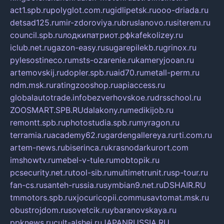
act1.spb.ru
polyglot.com.ru
gidlipetsk.ru
ooo-driada.ru
detsad125.ru
mir-zdoroviya.ru
bruslanovo.ru
siterem.ru
council.spb.ru
лодкипатриот.рф
kafekolizey.ru
iclub.net.ru
gazon-easy.ru
sugarepilekb.ru
grinox.ru
pylesostineco.ru
msts-ozarenie.ru
kameryjooan.ru
artemovskij.ru
dopler.spb.ru
aid70.ru
metall-perm.ru
ndm.msk.ru
ratingzooshop.ru
apiaccess.ru
globalautotrade.info
bezverhovskoe.ru
drsschool.ru
ZOOSMART.SPB.RU
dalakony.ru
medikijob.ru
remontt.spb.ru
photostudia.spb.ru
myragon.ru
terramia.ru
academy62.ru
gardengallereya.ru
rti.com.ru
artem-news.ru
biserinca.ru
krasnodarkurort.com
imshowtv.ru
mebel-v-tule.ru
mobtopik.ru
pcsecurity.net.ru
tool-sib.ru
multimetrunit.ru
sp-tour.ru
fan-cs.ru
santeh-russia.ru
symbian9.net.ru
DSHAIR.RU
tmmotors.spb.ru
xjocuricopii.com
musavtomat.msk.ru
obustrojdom.ru
sovetcik.ru
ybaranovskaya.ru
ppknews.ru
cult-alshei.ru
JAPANRUSSIA.RU