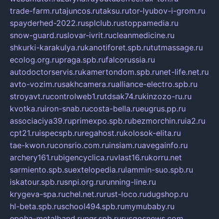
trade-farm.ru
tajuncos.ru
taksu.ru
tor-lyubov-i-grom.ru
spayderhed-2022.ru
splclub.ru
stoppamedia.ru
snow-guard.ru
slovar-ivrit.ru
cleanmedicine.ru
shkurki-karakulya.ru
kanotiforet.spb.ru
tutmassage.ru
ecolog.org.ru
praga.spb.ru
falcorussia.ru
autodoctorservis.ru
kamertondom.spb.ru
net-life.net.ru
avto-vozim.ru
sakhcamera.ru
alliance-electro.spb.ru
stroyavt.ru
controlweb1.ru
tdsak74.ru
kinzozo-ru.ru
kvotka.ru
iron-snab.ru
costa-bella.ru
eugrus.pp.ru
associaciya39.ru
primexpo.spb.ru
bezmorchin.ru
ia2.ru
cpt21.ru
ispecspb.ru
regahost.ru
kolosok-elita.ru
tae-kwon.ru
consrio.com.ru
insiam.ru
avegainfo.ru
archery161.ru
bigencyclica.ru
vlast16.ru
korru.net
sarmiento.spb.su
extelopedia.ru
lammin-suo.spb.ru
iskatour.spb.ru
snpi.org.ru
running-line.ru
krygeva-spa.ru
chel.net.ru
rust-loco.ru
dugshop.ru
hl-beta.spb.ru
school494.spb.ru
mymubaby.ru
epoha-metalband.ru
ngr.spb.ru
rusgosnews.com