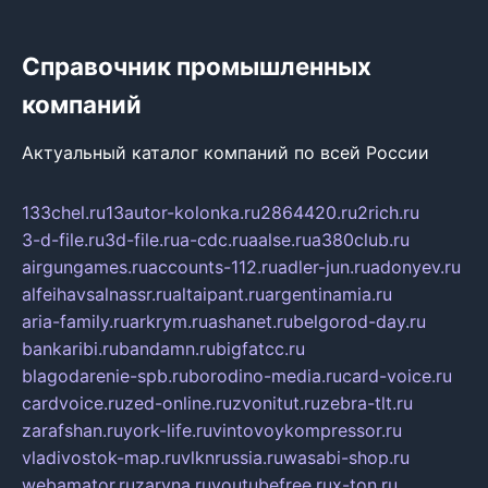
Справочник промышленных
компаний
Актуальный каталог компаний по всей России
133chel.ru
13autor-kolonka.ru
2864420.ru
2rich.ru
3-d-file.ru
3d-file.ru
a-cdc.ru
aalse.ru
a380club.ru
airgungames.ru
accounts-112.ru
adler-jun.ru
adonyev.ru
alfeihavsalnassr.ru
altaipant.ru
argentinamia.ru
aria-family.ru
arkrym.ru
ashanet.ru
belgorod-day.ru
bankaribi.ru
bandamn.ru
bigfatcc.ru
blagodarenie-spb.ru
borodino-media.ru
card-voice.ru
cardvoice.ru
zed-online.ru
zvonitut.ru
zebra-tlt.ru
zarafshan.ru
york-life.ru
vintovoykompressor.ru
vladivostok-map.ru
vlknrussia.ru
wasabi-shop.ru
webamator.ru
zaryna.ru
youtubefree.ru
x-ton.ru