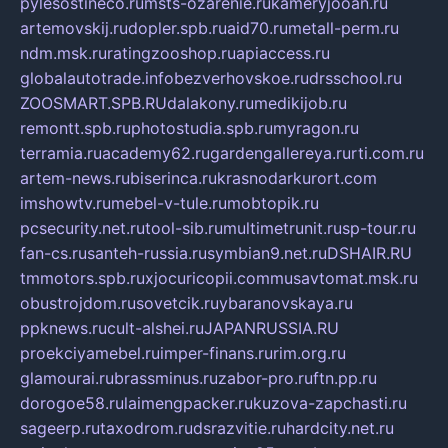
pylesostineco.ru
msts-ozarenie.ru
kameryjooan.ru
artemovskij.ru
dopler.spb.ru
aid70.ru
metall-perm.ru
ndm.msk.ru
ratingzooshop.ru
apiaccess.ru
globalautotrade.info
bezverhovskoe.ru
drsschool.ru
ZOOSMART.SPB.RU
dalakony.ru
medikijob.ru
remontt.spb.ru
photostudia.spb.ru
myragon.ru
terramia.ru
academy62.ru
gardengallereya.ru
rti.com.ru
artem-news.ru
biserinca.ru
krasnodarkurort.com
imshowtv.ru
mebel-v-tule.ru
mobtopik.ru
pcsecurity.net.ru
tool-sib.ru
multimetrunit.ru
sp-tour.ru
fan-cs.ru
santeh-russia.ru
symbian9.net.ru
DSHAIR.RU
tmmotors.spb.ru
xjocuricopii.com
musavtomat.msk.ru
obustrojdom.ru
sovetcik.ru
ybaranovskaya.ru
ppknews.ru
cult-alshei.ru
JAPANRUSSIA.RU
proekciyamebel.ru
imper-finans.ru
rim.org.ru
glamourai.ru
brassminus.ru
zabor-pro.ru
ftn.pp.ru
dorogoe58.ru
laimengpacker.ru
kuzova-zapchasti.ru
sageerp.ru
taxodrom.ru
dsrazvitie.ru
hardcity.net.ru