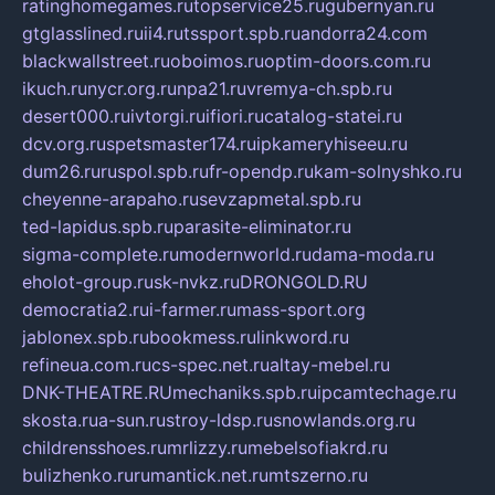
ratinghomegames.ru
topservice25.ru
gubernyan.ru
gtglasslined.ru
ii4.ru
tssport.spb.ru
andorra24.com
blackwallstreet.ru
oboimos.ru
optim-doors.com.ru
ikuch.ru
nycr.org.ru
npa21.ru
vremya-ch.spb.ru
desert000.ru
ivtorgi.ru
ifiori.ru
catalog-statei.ru
dcv.org.ru
spetsmaster174.ru
ipkameryhiseeu.ru
dum26.ru
ruspol.spb.ru
fr-opendp.ru
kam-solnyshko.ru
cheyenne-arapaho.ru
sevzapmetal.spb.ru
ted-lapidus.spb.ru
parasite-eliminator.ru
sigma-complete.ru
modernworld.ru
dama-moda.ru
eholot-group.ru
sk-nvkz.ru
DRONGOLD.RU
democratia2.ru
i-farmer.ru
mass-sport.org
jablonex.spb.ru
bookmess.ru
linkword.ru
refineua.com.ru
cs-spec.net.ru
altay-mebel.ru
DNK-THEATRE.RU
mechaniks.spb.ru
ipcamtechage.ru
skosta.ru
a-sun.ru
stroy-ldsp.ru
snowlands.org.ru
childrensshoes.ru
mrlizzy.ru
mebelsofiakrd.ru
bulizhenko.ru
rumantick.net.ru
mtszerno.ru