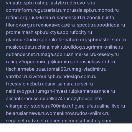
vmauto.spb.ru
shop-astyle.ru
derevo-s.ru
contrinform.ru
gutserial.ru
mdrussia.spb.ru
monod.ru
refine.org.ru
uk-krein.ru
kamensk61.ru
zooclub.info
filonov.org.ru
технокамск.рф
ra-spectr.ru
ooodriada.ru
promelmash.spb.ru
ixtys.spb.ru
fccity.ru
glamourstudio.spb.ru
kola-nature.org
spbmaster.spb.ru
musicoutlet.ru
china.msk.ru
bulldog.su
grimm-online.ru
outlander.net.ru
maga.spb.ru
anime-sell.ru
keseloy.ru
газприборсервис.рф
karmin.spb.ru
shekswood.ru
tischlermebel.ru
automall66.ru
mag-vladimir.ru
yardbar.ru
kiwitour.spb.ru
indesign.com.ru
freestylemebel.ru
bany-samara.ru
rsei.ru
naidisvoyput.ru
mgsn-invest.ru
ipkamerasannce.ru
alicante-house.ru
ibelka74.ru
cozyhouse.info
vlkargalev-studio.ru
700mb.ru
figura-ufa.ru
alina-live.ru
belarusiannews.ru
womenknow.ru
dos-vniimk.ru
sega.net.ru
dv.net.ru
phenomenonsofhistory.com
telesputnik.net.ru
wall.pp.ru
pylesosroidmi.ru