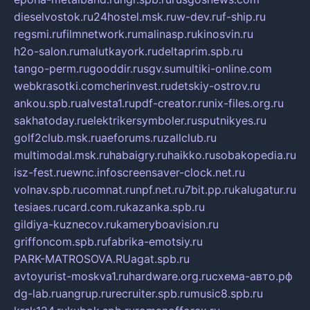
dieselvostok.ru
24hostel.msk.ru
w-dev.ru
f-ship.ru
regsmi.ru
filmnetwork.ru
malinasp.ru
kinosvin.ru
h2o-salon.ru
malutkayork.ru
deltaprim.spb.ru
tango-perm.ru
gooddir.ru
sgv.su
multiki-online.com
webkrasotki.com
cherinvest.ru
detskiy-ostrov.ru
ankou.spb.ru
alvesta1.ru
pdf-creator.ru
nix-files.org.ru
sakhatoday.ru
elektrikersymboler.ru
sputnikyes.ru
golf2club.msk.ru
aeforums.ru
zallclub.ru
multimodal.msk.ru
habaigry.ru
haikko.ru
sobakopedia.ru
isz-fest.ru
ewnc.info
screensaver-clock.net.ru
volnav.spb.ru
comnat.ru
npf.net.ru
7bit.pp.ru
kalugatur.ru
tesiaes.ru
card.com.ru
kazanka.spb.ru
gildiya-kuznecov.ru
kameryboavision.ru
griffoncom.spb.ru
fabrika-emotsiy.ru
PARK-MATROSOVA.RU
agat.spb.ru
avtoyurist-moskva1.ru
hardware.org.ru
схема-авто.рф
dg-lab.ru
angrup.ru
recruiter.spb.ru
music8.spb.ru