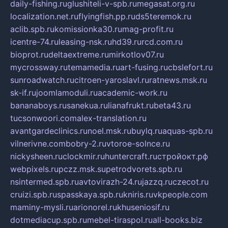
daily-fishing.ru
glushiteli-v-spb.ru
megasat.org.ru
localization.net.ru
flyingfish.pp.ru
ds5teremok.ru
aclib.spb.ru
komissionka30.ru
mag-profit.ru
icentre-74.ru
leasing-nsk.ru
hd39.ru
rcd.com.ru
bioprot.ru
deltaextreme.ru
mirkotlov07.ru
mycrossway.ru
temamedia.ru
art-fusing.ru
cbslefort.ru
sunroadwatch.ru
citroen-yaroslavl.ru
ratnews.msk.ru
sk-if.ru
joomlamoduli.ru
academic-work.ru
bananaboys.ru
sanekua.ru
lianafrukt.ru
beta43.ru
tucsonwoori.com
alex-translation.ru
avantgardeclinics.ru
noel.msk.ru
buylq.ru
aquas-spb.ru
vilnerivne.com
bobry-2.ru
vtoroe-solnce.ru
nickysheen.ru
clockmir.ru
huntercraft.ru
стройокт.рф
webpixels.ru
pczz.msk.su
petrodvorets.spb.ru
nsintermed.spb.ru
avtovirazh-24.ru
jazzq.ru
czecot.ru
cruizi.spb.ru
spasskaya.spb.ru
kniris.ru
vkpeople.com
maminy-mysli.ru
arionorel.ru
khuseniosif.ru
dotmediacup.spb.ru
mebel-tiraspol.ru
all-books.biz