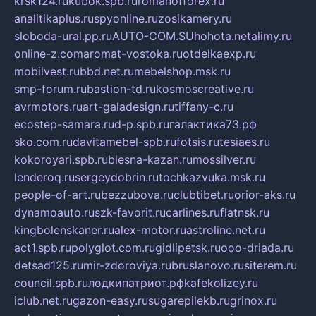
krsk124.ru
kubok.spb.ru
romanofforex.ru
analitikaplus.ru
spyonline.ru
zosikamery.ru
sloboda-ural.pp.ru
AUTO-COM.SU
hohota.net
alimy.ru
online-z.com
aromat-vostoka.ru
otdelkaexp.ru
mobilvest.ru
bbd.net.ru
mebelshop.msk.ru
smp-forum.ru
bastion-td.ru
kosmoscreative.ru
avrmotors.ru
art-galadesign.ru
tiffany-c.ru
ecostep-samara.ru
d-p.spb.ru
галактика73.рф
sko.com.ru
davitamebel-spb.ru
fotsis.ru
tesiaes.ru
kokoroyari.spb.ru
blesna-kazan.ru
mossilver.ru
lenderoq.ru
sergeydobrin.ru
tochkazvuka.msk.ru
people-of-art.ru
bezzubova.ru
clubtibet.ru
orior-aks.ru
dynamoauto.ru
szk-favorit.ru
carlines.ru
flatnsk.ru
kingbolenskaner.ru
alex-motor.ru
astroline.net.ru
act1.spb.ru
polyglot.com.ru
gidlipetsk.ru
ooo-driada.ru
detsad125.ru
mir-zdoroviya.ru
bruslanovo.ru
siterem.ru
council.spb.ru
лодкипатриот.рф
kafekolizey.ru
iclub.net.ru
gazon-easy.ru
sugarepilekb.ru
grinox.ru