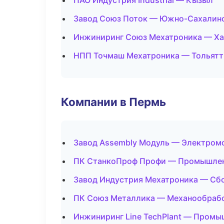
ПАО Индустрия Industrial — Кызыл
Завод Союз Поток — Южно-Сахалин
Инжиниринг Союз Мехатроника — Х
НПП Точмаш Мехатроника — Тольятт
Компании в Пермь
Завод Assembly Модуль — Электром
ПК СтанкоПроф Профи — Промышлен
Завод Индустрия Мехатроника — Сбо
ПК Союз Металлика — Механообработ
Инжиниринг Line TechPlant — Промы