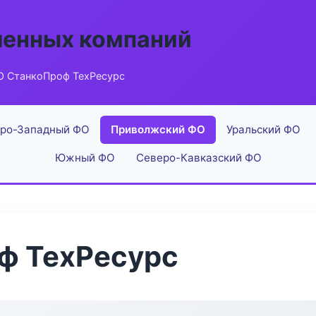
енных компаний
О СтанкоПроф ТехРесурс
ро-Западный ФО
Приволжский ФО
Уральский ФО
Южный ФО
Северо-Кавказский ФО
ф ТехРесурс