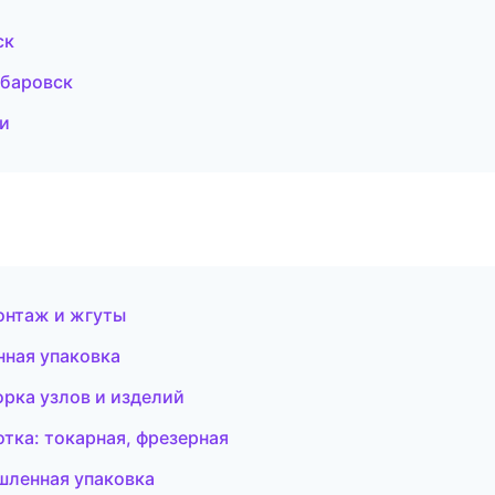
ск
абаровск
и
онтаж и жгуты
ная упаковка
рка узлов и изделий
ка: токарная, фрезерная
шленная упаковка