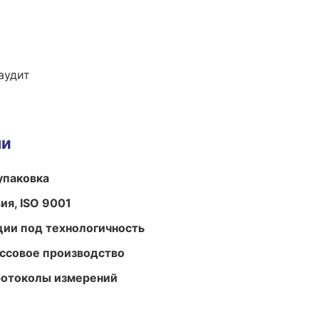
аудит
ми
упаковка
ия, ISO 9001
ции под технологичность
ассовое производство
ротоколы измерений