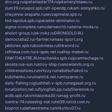
dcv.org.ru
spetsmaster174.ru
ipkameryhiseeu.ru
dum26.ru
ruspol.spb.ru
fr-opendp.ru
kam-solnyshko.ru
cheyenne-arapaho.ru
sevzapmetal.spb.ru
ted-lapidus.spb.ru
parasite-eliminator.ru
sigma-complete.ru
modernworld.ru
dama-moda.ru
eholot-group.ru
sk-nvkz.ru
DRONGOLD.RU
democratia2.ru
i-farmer.ru
mass-sport.org
jablonex.spb.ru
bookmess.ru
linkword.ru
refineua.com.ru
cs-spec.net.ru
altay-mebel.ru
DNK-THEATRE.RU
mechaniks.spb.ru
ipcamtechage.ru
skosta.ru
a-sun.ru
stroy-ldsp.ru
snowlands.org.ru
childrensshoes.ru
mrlizzy.ru
mebelsofiakrd.ru
bulizhenko.ru
rumantick.net.ru
mtszerno.ru
daily-fishing.ru
glushiteli-v-spb.ru
megasat.org.ru
localization.net.ru
flyingfish.pp.ru
ds5teremok.ru
aclib.spb.ru
komissionka30.ru
mag-profit.ru
icentre-74.ru
leasing-nsk.ru
hd39.ru
rcd.com.ru
bioprot.ru
deltaextreme.ru
mirkotlov07.ru