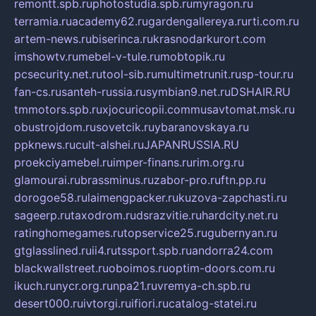
remontt.spb.ru
photostudia.spb.ru
myragon.ru
terramia.ru
academy62.ru
gardengallereya.ru
rti.com.ru
artem-news.ru
biserinca.ru
krasnodarkurort.com
imshowtv.ru
mebel-v-tule.ru
mobtopik.ru
pcsecurity.net.ru
tool-sib.ru
multimetrunit.ru
sp-tour.ru
fan-cs.ru
santeh-russia.ru
symbian9.net.ru
DSHAIR.RU
tmmotors.spb.ru
xjocuricopii.com
musavtomat.msk.ru
obustrojdom.ru
sovetcik.ru
ybaranovskaya.ru
ppknews.ru
cult-alshei.ru
JAPANRUSSIA.RU
proekciyamebel.ru
imper-finans.ru
rim.org.ru
glamourai.ru
brassminus.ru
zabor-pro.ru
ftn.pp.ru
dorogoe58.ru
laimengpacker.ru
kuzova-zapchasti.ru
sageerp.ru
taxodrom.ru
dsrazvitie.ru
hardcity.net.ru
ratinghomegames.ru
topservice25.ru
gubernyan.ru
gtglasslined.ru
ii4.ru
tssport.spb.ru
andorra24.com
blackwallstreet.ru
oboimos.ru
optim-doors.com.ru
ikuch.ru
nycr.org.ru
npa21.ru
vremya-ch.spb.ru
desert000.ru
ivtorgi.ru
ifiori.ru
catalog-statei.ru