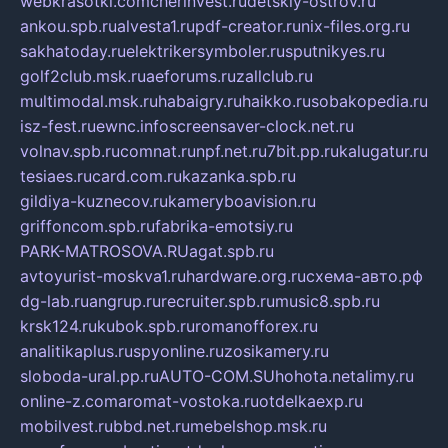
webkrasotki.com
cherinvest.ru
detskiy-ostrov.ru
ankou.spb.ru
alvesta1.ru
pdf-creator.ru
nix-files.org.ru
sakhatoday.ru
elektrikersymboler.ru
sputnikyes.ru
golf2club.msk.ru
aeforums.ru
zallclub.ru
multimodal.msk.ru
habaigry.ru
haikko.ru
sobakopedia.ru
isz-fest.ru
ewnc.info
screensaver-clock.net.ru
volnav.spb.ru
comnat.ru
npf.net.ru
7bit.pp.ru
kalugatur.ru
tesiaes.ru
card.com.ru
kazanka.spb.ru
gildiya-kuznecov.ru
kameryboavision.ru
griffoncom.spb.ru
fabrika-emotsiy.ru
PARK-MATROSOVA.RU
agat.spb.ru
avtoyurist-moskva1.ru
hardware.org.ru
схема-авто.рф
dg-lab.ru
angrup.ru
recruiter.spb.ru
music8.spb.ru
krsk124.ru
kubok.spb.ru
romanofforex.ru
analitikaplus.ru
spyonline.ru
zosikamery.ru
sloboda-ural.pp.ru
AUTO-COM.SU
hohota.net
alimy.ru
online-z.com
aromat-vostoka.ru
otdelkaexp.ru
mobilvest.ru
bbd.net.ru
mebelshop.msk.ru