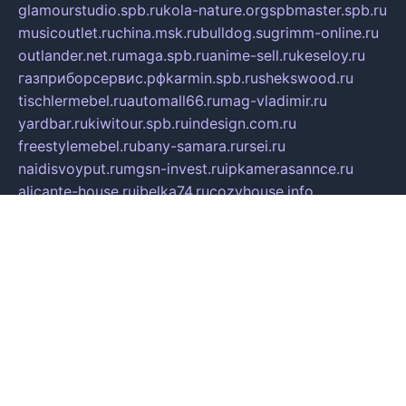
glamourstudio.spb.ru
kola-nature.org
spbmaster.spb.ru
musicoutlet.ru
china.msk.ru
bulldog.su
grimm-online.ru
outlander.net.ru
maga.spb.ru
anime-sell.ru
keseloy.ru
газприборсервис.рф
karmin.spb.ru
shekswood.ru
tischlermebel.ru
automall66.ru
mag-vladimir.ru
yardbar.ru
kiwitour.spb.ru
indesign.com.ru
freestylemebel.ru
bany-samara.ru
rsei.ru
naidisvoyput.ru
mgsn-invest.ru
ipkamerasannce.ru
alicante-house.ru
ibelka74.ru
cozyhouse.info
vlkargalev-studio.ru
700mb.ru
figura-ufa.ru
alina-live.ru
belarusiannews.ru
womenknow.ru
dos-vniimk.ru
sega.net.ru
dv.net.ru
phenomenonsofhistory.com
telesputnik.net.ru
wall.pp.ru
pylesosroidmi.ru
gtc-clan.ru
cligs.ru
bibikazap.ru
popova.org.ru
netwhistler.spb.ru
bellvil.ru
bonzon.ru
iss-vladik.ru
defiparis.net.ru
las-gryzas.ru
amku.ru
electednews.spb.ru
feather.org.ru
spar72.ru
tankiigri.ru
dominus.com.ru
ibtree.ru
sanykool.pp.ru
unixlib.org.ru