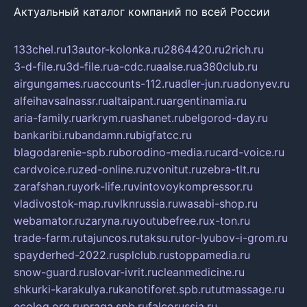
Актуальный каталог компаний по всей России
133chel.ru
13autor-kolonka.ru
2864420.ru
2rich.ru
3-d-file.ru
3d-file.ru
a-cdc.ru
aalse.ru
a380club.ru
airgungames.ru
accounts-112.ru
adler-jun.ru
adonyev.ru
alfeihavsalnassr.ru
altaipant.ru
argentinamia.ru
aria-family.ru
arkrym.ru
ashanet.ru
belgorod-day.ru
bankaribi.ru
bandamn.ru
bigfatcc.ru
blagodarenie-spb.ru
borodino-media.ru
card-voice.ru
cardvoice.ru
zed-online.ru
zvonitut.ru
zebra-tlt.ru
zarafshan.ru
york-life.ru
vintovoykompressor.ru
vladivostok-map.ru
vlknrussia.ru
wasabi-shop.ru
webamator.ru
zaryna.ru
youtubefree.ru
x-ton.ru
trade-farm.ru
tajuncos.ru
taksu.ru
tor-lyubov-i-grom.ru
spayderhed-2022.ru
splclub.ru
stoppamedia.ru
snow-guard.ru
slovar-ivrit.ru
cleanmedicine.ru
shkurki-karakulya.ru
kanotiforet.spb.ru
tutmassage.ru
ecolog.org.ru
praga.spb.ru
falcorussia.ru