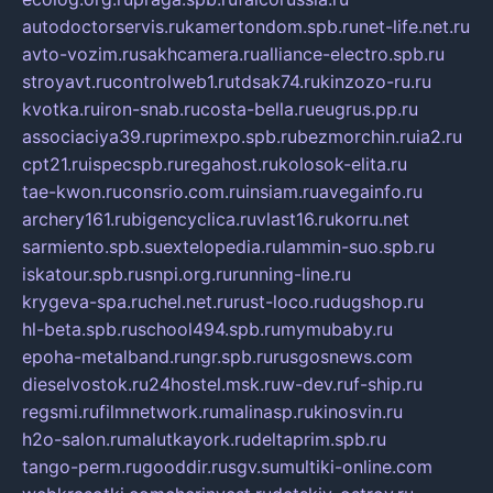
autodoctorservis.ru
kamertondom.spb.ru
net-life.net.ru
avto-vozim.ru
sakhcamera.ru
alliance-electro.spb.ru
stroyavt.ru
controlweb1.ru
tdsak74.ru
kinzozo-ru.ru
kvotka.ru
iron-snab.ru
costa-bella.ru
eugrus.pp.ru
associaciya39.ru
primexpo.spb.ru
bezmorchin.ru
ia2.ru
cpt21.ru
ispecspb.ru
regahost.ru
kolosok-elita.ru
tae-kwon.ru
consrio.com.ru
insiam.ru
avegainfo.ru
archery161.ru
bigencyclica.ru
vlast16.ru
korru.net
sarmiento.spb.su
extelopedia.ru
lammin-suo.spb.ru
iskatour.spb.ru
snpi.org.ru
running-line.ru
krygeva-spa.ru
chel.net.ru
rust-loco.ru
dugshop.ru
hl-beta.spb.ru
school494.spb.ru
mymubaby.ru
epoha-metalband.ru
ngr.spb.ru
rusgosnews.com
dieselvostok.ru
24hostel.msk.ru
w-dev.ru
f-ship.ru
regsmi.ru
filmnetwork.ru
malinasp.ru
kinosvin.ru
h2o-salon.ru
malutkayork.ru
deltaprim.spb.ru
tango-perm.ru
gooddir.ru
sgv.su
multiki-online.com