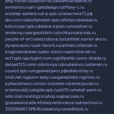
smp-forum.ru
bastion-td.ru
kosmoscreative.ru
avrmotors.ru
art-galadesign.ru
tiffany-c.ru
ecostep-samara.ru
d-p.spb.ru
галактика73.рф
sko.com.ru
davitamebel-spb.ru
fotsis.ru
tesiaes.ru
kokoroyari.spb.ru
blesna-kazan.ru
mossilver.ru
lenderoq.ru
sergeydobrin.ru
tochkazvuka.msk.ru
people-of-art.ru
bezzubova.ru
clubtibet.ru
orior-aks.ru
dynamoauto.ru
szk-favorit.ru
carlines.ru
flatnsk.ru
kingbolenskaner.ru
alex-motor.ru
astroline.net.ru
act1.spb.ru
polyglot.com.ru
gidlipetsk.ru
ooo-driada.ru
detsad125.ru
mir-zdoroviya.ru
bruslanovo.ru
siterem.ru
council.spb.ru
лодкипатриот.рф
kafekolizey.ru
iclub.net.ru
gazon-easy.ru
sugarepilekb.ru
grinox.ru
pylesostineco.ru
msts-ozarenie.ru
kameryjooan.ru
artemovskij.ru
dopler.spb.ru
aid70.ru
metall-perm.ru
ndm.msk.ru
ratingzooshop.ru
apiaccess.ru
globalautotrade.info
bezverhovskoe.ru
drsschool.ru
ZOOSMART.SPB.RU
dalakony.ru
medikijob.ru