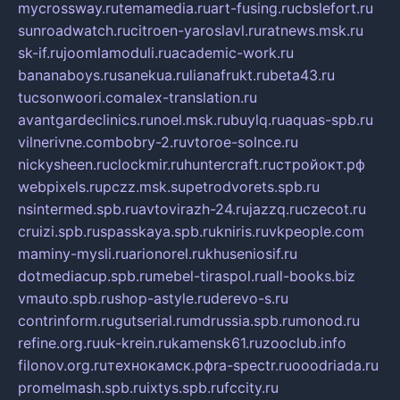
mycrossway.ru
temamedia.ru
art-fusing.ru
cbslefort.ru
sunroadwatch.ru
citroen-yaroslavl.ru
ratnews.msk.ru
sk-if.ru
joomlamoduli.ru
academic-work.ru
bananaboys.ru
sanekua.ru
lianafrukt.ru
beta43.ru
tucsonwoori.com
alex-translation.ru
avantgardeclinics.ru
noel.msk.ru
buylq.ru
aquas-spb.ru
vilnerivne.com
bobry-2.ru
vtoroe-solnce.ru
nickysheen.ru
clockmir.ru
huntercraft.ru
стройокт.рф
webpixels.ru
pczz.msk.su
petrodvorets.spb.ru
nsintermed.spb.ru
avtovirazh-24.ru
jazzq.ru
czecot.ru
cruizi.spb.ru
spasskaya.spb.ru
kniris.ru
vkpeople.com
maminy-mysli.ru
arionorel.ru
khuseniosif.ru
dotmediacup.spb.ru
mebel-tiraspol.ru
all-books.biz
vmauto.spb.ru
shop-astyle.ru
derevo-s.ru
contrinform.ru
gutserial.ru
mdrussia.spb.ru
monod.ru
refine.org.ru
uk-krein.ru
kamensk61.ru
zooclub.info
filonov.org.ru
технокамск.рф
ra-spectr.ru
ooodriada.ru
promelmash.spb.ru
ixtys.spb.ru
fccity.ru