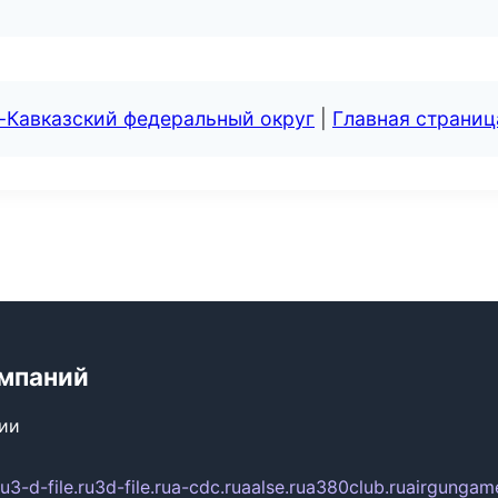
-Кавказский федеральный округ
|
Главная страниц
мпаний
сии
ru
3-d-file.ru
3d-file.ru
a-cdc.ru
aalse.ru
a380club.ru
airgungame