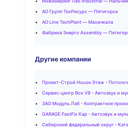
Инжиниринг Лаб Industrial — Нальчи
АО Групп ТехРесурс — Пятигорск
АО Line TechPlant — Махачкала
Фабрика Энерго Assembly — Пятигор
Другие компании
Проект-Строй House Этаж - Потоло
Сервис-центр Box V8 - Автозвук и м
ЗАО Модуль Лаб - Контрактное произ
GARAGE FastFix Кар - Автозвук и му
Сибирский федеральный округ - Ката