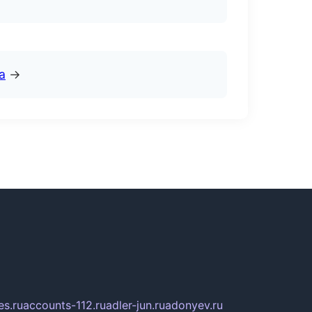
а
→
s.ru
accounts-112.ru
adler-jun.ru
adonyev.ru