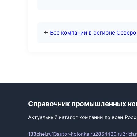
←
Все компании в регионе Северо
Справочник промышленных ко
Актуальный каталог компаний по всей Рос
133chel.ru
13autor-kolonka.ru
2864420.ru
2rich.