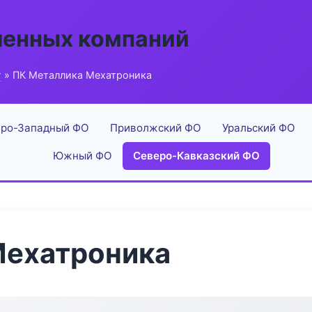
енных компаний
г
» ПК Металлика Мехатроника
ро-Западный ФО
Приволжский ФО
Уральский ФО
Южный ФО
Северо-Кавказский ФО
Мехатроника