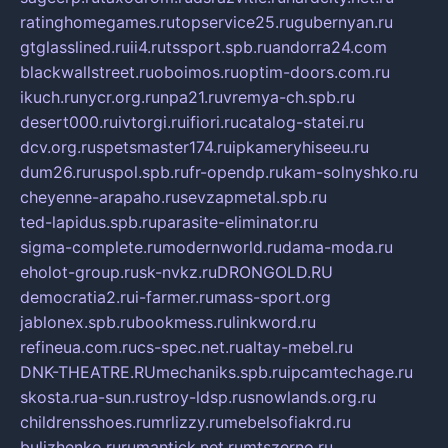
ratinghomegames.ru
topservice25.ru
gubernyan.ru
gtglasslined.ru
ii4.ru
tssport.spb.ru
andorra24.com
blackwallstreet.ru
oboimos.ru
optim-doors.com.ru
ikuch.ru
nycr.org.ru
npa21.ru
vremya-ch.spb.ru
desert000.ru
ivtorgi.ru
ifiori.ru
catalog-statei.ru
dcv.org.ru
spetsmaster174.ru
ipkameryhiseeu.ru
dum26.ru
ruspol.spb.ru
fr-opendp.ru
kam-solnyshko.ru
cheyenne-arapaho.ru
sevzapmetal.spb.ru
ted-lapidus.spb.ru
parasite-eliminator.ru
sigma-complete.ru
modernworld.ru
dama-moda.ru
eholot-group.ru
sk-nvkz.ru
DRONGOLD.RU
democratia2.ru
i-farmer.ru
mass-sport.org
jablonex.spb.ru
bookmess.ru
linkword.ru
refineua.com.ru
cs-spec.net.ru
altay-mebel.ru
DNK-THEATRE.RU
mechaniks.spb.ru
ipcamtechage.ru
skosta.ru
a-sun.ru
stroy-ldsp.ru
snowlands.org.ru
childrensshoes.ru
mrlizzy.ru
mebelsofiakrd.ru
bulizhenko.ru
rumantick.net.ru
mtszerno.ru