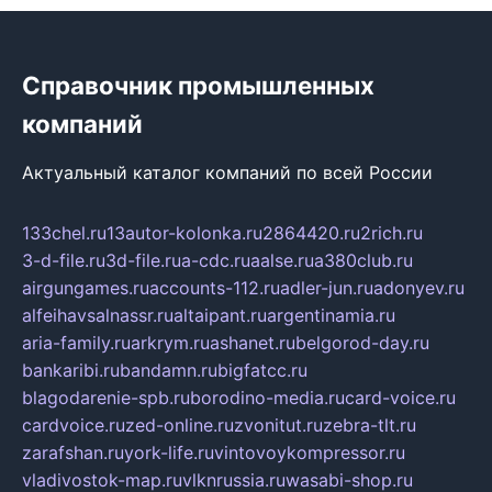
Справочник промышленных
компаний
Актуальный каталог компаний по всей России
133chel.ru
13autor-kolonka.ru
2864420.ru
2rich.ru
3-d-file.ru
3d-file.ru
a-cdc.ru
aalse.ru
a380club.ru
airgungames.ru
accounts-112.ru
adler-jun.ru
adonyev.ru
alfeihavsalnassr.ru
altaipant.ru
argentinamia.ru
aria-family.ru
arkrym.ru
ashanet.ru
belgorod-day.ru
bankaribi.ru
bandamn.ru
bigfatcc.ru
blagodarenie-spb.ru
borodino-media.ru
card-voice.ru
cardvoice.ru
zed-online.ru
zvonitut.ru
zebra-tlt.ru
zarafshan.ru
york-life.ru
vintovoykompressor.ru
vladivostok-map.ru
vlknrussia.ru
wasabi-shop.ru