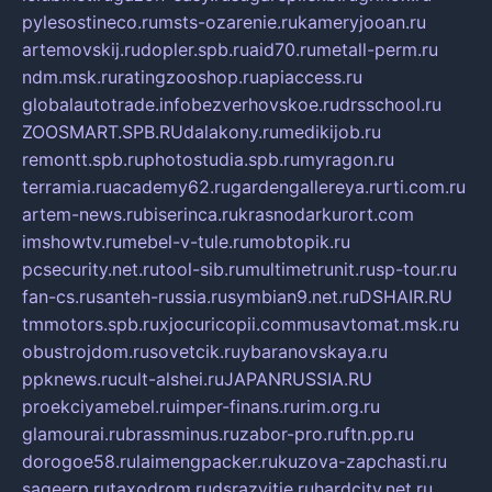
pylesostineco.ru
msts-ozarenie.ru
kameryjooan.ru
artemovskij.ru
dopler.spb.ru
aid70.ru
metall-perm.ru
ndm.msk.ru
ratingzooshop.ru
apiaccess.ru
globalautotrade.info
bezverhovskoe.ru
drsschool.ru
ZOOSMART.SPB.RU
dalakony.ru
medikijob.ru
remontt.spb.ru
photostudia.spb.ru
myragon.ru
terramia.ru
academy62.ru
gardengallereya.ru
rti.com.ru
artem-news.ru
biserinca.ru
krasnodarkurort.com
imshowtv.ru
mebel-v-tule.ru
mobtopik.ru
pcsecurity.net.ru
tool-sib.ru
multimetrunit.ru
sp-tour.ru
fan-cs.ru
santeh-russia.ru
symbian9.net.ru
DSHAIR.RU
tmmotors.spb.ru
xjocuricopii.com
musavtomat.msk.ru
obustrojdom.ru
sovetcik.ru
ybaranovskaya.ru
ppknews.ru
cult-alshei.ru
JAPANRUSSIA.RU
proekciyamebel.ru
imper-finans.ru
rim.org.ru
glamourai.ru
brassminus.ru
zabor-pro.ru
ftn.pp.ru
dorogoe58.ru
laimengpacker.ru
kuzova-zapchasti.ru
sageerp.ru
taxodrom.ru
dsrazvitie.ru
hardcity.net.ru