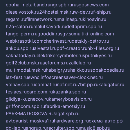
epoha-metalband.ru
ngr.spb.ru
rusgosnews.com
dieselvostok.ru
24hostel.msk.ru
w-dev.ru
f-ship.ru
regsmi.ru
filmnetwork.ru
malinasp.ru
kinosvin.ru
h2o-salon.ru
malutkayork.ru
deltaprim.spb.ru
tango-perm.ru
gooddir.ru
sgv.su
multiki-online.com
webkrasotki.com
cherinvest.ru
detskiy-ostrov.ru
ankou.spb.ru
alvesta1.ru
pdf-creator.ru
nix-files.org.ru
sakhatoday.ru
elektrikersymboler.ru
sputnikyes.ru
golf2club.msk.ru
aeforums.ru
zallclub.ru
multimodal.msk.ru
habaigry.ru
haikko.ru
sobakopedia.ru
isz-fest.ru
ewnc.info
screensaver-clock.net.ru
volnav.spb.ru
comnat.ru
npf.net.ru
7bit.pp.ru
kalugatur.ru
tesiaes.ru
card.com.ru
kazanka.spb.ru
gildiya-kuznecov.ru
kameryboavision.ru
griffoncom.spb.ru
fabrika-emotsiy.ru
PARK-MATROSOVA.RU
agat.spb.ru
avtoyurist-moskva1.ru
hardware.org.ru
схема-авто.рф
dg-lab.ru
angrup.ru
recruiter.spb.ru
music8.spb.ru