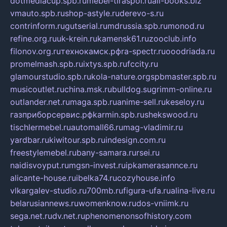
dotmediacup.spb.ru
mebel-tiraspol.ru
all-books.biz
vmauto.spb.ru
shop-astyle.ru
derevo-s.ru
contrinform.ru
gutserial.ru
mdrussia.spb.ru
monod.ru
refine.org.ru
uk-krein.ru
kamensk61.ru
zooclub.info
filonov.org.ru
технокамск.рф
ra-spectr.ru
ooodriada.ru
promelmash.spb.ru
ixtys.spb.ru
fccity.ru
glamourstudio.spb.ru
kola-nature.org
spbmaster.spb.ru
musicoutlet.ru
china.msk.ru
bulldog.su
grimm-online.ru
outlander.net.ru
maga.spb.ru
anime-sell.ru
keseloy.ru
газприборсервис.рф
karmin.spb.ru
shekswood.ru
tischlermebel.ru
automall66.ru
mag-vladimir.ru
yardbar.ru
kiwitour.spb.ru
indesign.com.ru
freestylemebel.ru
bany-samara.ru
rsei.ru
naidisvoyput.ru
mgsn-invest.ru
ipkamerasannce.ru
alicante-house.ru
ibelka74.ru
cozyhouse.info
vlkargalev-studio.ru
700mb.ru
figura-ufa.ru
alina-live.ru
belarusiannews.ru
womenknow.ru
dos-vniimk.ru
sega.net.ru
dv.net.ru
phenomenonsofhistory.com