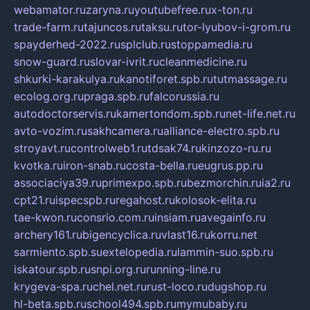
webamator.ru
zaryna.ru
youtubefree.ru
x-ton.ru
trade-farm.ru
tajuncos.ru
taksu.ru
tor-lyubov-i-grom.ru
spayderhed-2022.ru
splclub.ru
stoppamedia.ru
snow-guard.ru
slovar-ivrit.ru
cleanmedicine.ru
shkurki-karakulya.ru
kanotiforet.spb.ru
tutmassage.ru
ecolog.org.ru
praga.spb.ru
falcorussia.ru
autodoctorservis.ru
kamertondom.spb.ru
net-life.net.ru
avto-vozim.ru
sakhcamera.ru
alliance-electro.spb.ru
stroyavt.ru
controlweb1.ru
tdsak74.ru
kinzozo-ru.ru
kvotka.ru
iron-snab.ru
costa-bella.ru
eugrus.pp.ru
associaciya39.ru
primexpo.spb.ru
bezmorchin.ru
ia2.ru
cpt21.ru
ispecspb.ru
regahost.ru
kolosok-elita.ru
tae-kwon.ru
consrio.com.ru
insiam.ru
avegainfo.ru
archery161.ru
bigencyclica.ru
vlast16.ru
korru.net
sarmiento.spb.su
extelopedia.ru
lammin-suo.spb.ru
iskatour.spb.ru
snpi.org.ru
running-line.ru
krygeva-spa.ru
chel.net.ru
rust-loco.ru
dugshop.ru
hl-beta.spb.ru
school494.spb.ru
mymubaby.ru