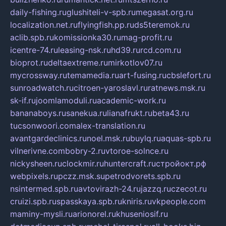
daily-fishing.ru
glushiteli-v-spb.ru
megasat.org.ru
localization.net.ru
flyingfish.pp.ru
ds5teremok.ru
aclib.spb.ru
komissionka30.ru
mag-profit.ru
icentre-74.ru
leasing-nsk.ru
hd39.ru
rcd.com.ru
bioprot.ru
deltaextreme.ru
mirkotlov07.ru
mycrossway.ru
temamedia.ru
art-fusing.ru
cbslefort.ru
sunroadwatch.ru
citroen-yaroslavl.ru
ratnews.msk.ru
sk-if.ru
joomlamoduli.ru
academic-work.ru
bananaboys.ru
sanekua.ru
lianafrukt.ru
beta43.ru
tucsonwoori.com
alex-translation.ru
avantgardeclinics.ru
noel.msk.ru
buylq.ru
aquas-spb.ru
vilnerivne.com
bobry-2.ru
vtoroe-solnce.ru
nickysheen.ru
clockmir.ru
huntercraft.ru
стройокт.рф
webpixels.ru
pczz.msk.su
petrodvorets.spb.ru
nsintermed.spb.ru
avtovirazh-24.ru
jazzq.ru
czecot.ru
cruizi.spb.ru
spasskaya.spb.ru
kniris.ru
vkpeople.com
maminy-mysli.ru
arionorel.ru
khuseniosif.ru