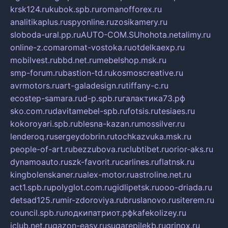
krsk124.ru
kubok.spb.ru
romanofforex.ru
analitikaplus.ru
spyonline.ru
zosikamery.ru
sloboda-ural.pp.ru
AUTO-COM.SU
hohota.net
alimy.ru
online-z.com
aromat-vostoka.ru
otdelkaexp.ru
mobilvest.ru
bbd.net.ru
mebelshop.msk.ru
smp-forum.ru
bastion-td.ru
kosmoscreative.ru
avrmotors.ru
art-galadesign.ru
tiffany-c.ru
ecostep-samara.ru
d-p.spb.ru
галактика73.рф
sko.com.ru
davitamebel-spb.ru
fotsis.ru
tesiaes.ru
kokoroyari.spb.ru
blesna-kazan.ru
mossilver.ru
lenderoq.ru
sergeydobrin.ru
tochkazvuka.msk.ru
people-of-art.ru
bezzubova.ru
clubtibet.ru
orior-aks.ru
dynamoauto.ru
szk-favorit.ru
carlines.ru
flatnsk.ru
kingbolenskaner.ru
alex-motor.ru
astroline.net.ru
act1.spb.ru
polyglot.com.ru
gidlipetsk.ru
ooo-driada.ru
detsad125.ru
mir-zdoroviya.ru
bruslanovo.ru
siterem.ru
council.spb.ru
лодкипатриот.рф
kafekolizey.ru
iclub.net.ru
gazon-easy.ru
sugarepilekb.ru
grinox.ru