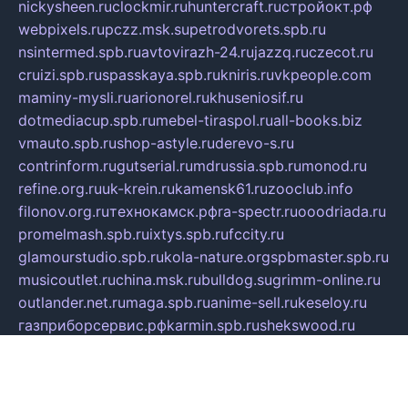
nickysheen.ru
clockmir.ru
huntercraft.ru
стройокт.рф
webpixels.ru
pczz.msk.su
petrodvorets.spb.ru
nsintermed.spb.ru
avtovirazh-24.ru
jazzq.ru
czecot.ru
cruizi.spb.ru
spasskaya.spb.ru
kniris.ru
vkpeople.com
maminy-mysli.ru
arionorel.ru
khuseniosif.ru
dotmediacup.spb.ru
mebel-tiraspol.ru
all-books.biz
vmauto.spb.ru
shop-astyle.ru
derevo-s.ru
contrinform.ru
gutserial.ru
mdrussia.spb.ru
monod.ru
refine.org.ru
uk-krein.ru
kamensk61.ru
zooclub.info
filonov.org.ru
технокамск.рф
ra-spectr.ru
ooodriada.ru
promelmash.spb.ru
ixtys.spb.ru
fccity.ru
glamourstudio.spb.ru
kola-nature.org
spbmaster.spb.ru
musicoutlet.ru
china.msk.ru
bulldog.su
grimm-online.ru
outlander.net.ru
maga.spb.ru
anime-sell.ru
keseloy.ru
газприборсервис.рф
karmin.spb.ru
shekswood.ru
tischlermebel.ru
automall66.ru
mag-vladimir.ru
yardbar.ru
kiwitour.spb.ru
indesign.com.ru
freestylemebel.ru
bany-samara.ru
rsei.ru