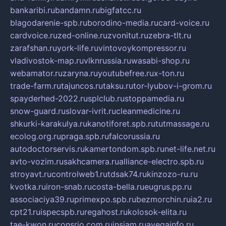
bankaribi.ru
bandamn.ru
bigfatcc.ru
blagodarenie-spb.ru
borodino-media.ru
card-voice.ru
cardvoice.ru
zed-online.ru
zvonitut.ru
zebra-tlt.ru
zarafshan.ru
york-life.ru
vintovoykompressor.ru
vladivostok-map.ru
vlknrussia.ru
wasabi-shop.ru
webamator.ru
zaryna.ru
youtubefree.ru
x-ton.ru
trade-farm.ru
tajuncos.ru
taksu.ru
tor-lyubov-i-grom.ru
spayderhed-2022.ru
splclub.ru
stoppamedia.ru
snow-guard.ru
slovar-ivrit.ru
cleanmedicine.ru
shkurki-karakulya.ru
kanotiforet.spb.ru
tutmassage.ru
ecolog.org.ru
praga.spb.ru
falcorussia.ru
autodoctorservis.ru
kamertondom.spb.ru
net-life.net.ru
avto-vozim.ru
sakhcamera.ru
alliance-electro.spb.ru
stroyavt.ru
controlweb1.ru
tdsak74.ru
kinzozo-ru.ru
kvotka.ru
iron-snab.ru
costa-bella.ru
eugrus.pp.ru
associaciya39.ru
primexpo.spb.ru
bezmorchin.ru
ia2.ru
cpt21.ru
ispecspb.ru
regahost.ru
kolosok-elita.ru
tae-kwon.ru
consrio.com.ru
insiam.ru
avegainfo.ru