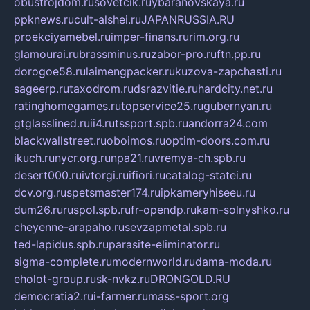
obustrojdom.ru
sovetcik.ru
ybaranovskaya.ru
ppknews.ru
cult-alshei.ru
JAPANRUSSIA.RU
proekciyamebel.ru
imper-finans.ru
rim.org.ru
glamourai.ru
brassminus.ru
zabor-pro.ru
ftn.pp.ru
dorogoe58.ru
laimengpacker.ru
kuzova-zapchasti.ru
sageerp.ru
taxodrom.ru
dsrazvitie.ru
hardcity.net.ru
ratinghomegames.ru
topservice25.ru
gubernyan.ru
gtglasslined.ru
ii4.ru
tssport.spb.ru
andorra24.com
blackwallstreet.ru
oboimos.ru
optim-doors.com.ru
ikuch.ru
nycr.org.ru
npa21.ru
vremya-ch.spb.ru
desert000.ru
ivtorgi.ru
ifiori.ru
catalog-statei.ru
dcv.org.ru
spetsmaster174.ru
ipkameryhiseeu.ru
dum26.ru
ruspol.spb.ru
fr-opendp.ru
kam-solnyshko.ru
cheyenne-arapaho.ru
sevzapmetal.spb.ru
ted-lapidus.spb.ru
parasite-eliminator.ru
sigma-complete.ru
modernworld.ru
dama-moda.ru
eholot-group.ru
sk-nvkz.ru
DRONGOLD.RU
democratia2.ru
i-farmer.ru
mass-sport.org