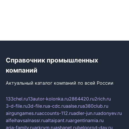
Справочник промышленных
компаний
Актуальный каталог компаний по всей России
133chel.ru
13autor-kolonka.ru
2864420.ru
2rich.ru
3-d-file.ru
3d-file.ru
a-cdc.ru
aalse.ru
a380club.ru
airgungames.ru
accounts-112.ru
adler-jun.ru
adonyev.ru
alfeihavsalnassr.ru
altaipant.ru
argentinamia.ru
aria-family.ru
arkrym.ru
ashanet.ru
belgorod-day.ru