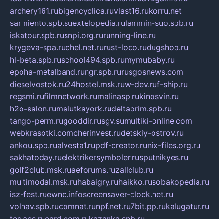
archery161.ru
bigencyclica.ru
vlast16.ru
korru.net
sarmiento.spb.su
extelopedia.ru
lammin-suo.spb.ru
iskatour.spb.ru
snpi.org.ru
running-line.ru
krygeva-spa.ru
chel.net.ru
rust-loco.ru
dugshop.ru
hl-beta.spb.ru
school494.spb.ru
mymubaby.ru
epoha-metalband.ru
ngr.spb.ru
rusgosnews.com
dieselvostok.ru
24hostel.msk.ru
w-dev.ru
f-ship.ru
regsmi.ru
filmnetwork.ru
malinasp.ru
kinosvin.ru
h2o-salon.ru
malutkayork.ru
deltaprim.spb.ru
tango-perm.ru
gooddir.ru
sgv.su
multiki-online.com
webkrasotki.com
cherinvest.ru
detskiy-ostrov.ru
ankou.spb.ru
alvesta1.ru
pdf-creator.ru
nix-files.org.ru
sakhatoday.ru
elektrikersymboler.ru
sputnikyes.ru
golf2club.msk.ru
aeforums.ru
zallclub.ru
multimodal.msk.ru
habaigry.ru
haikko.ru
sobakopedia.ru
isz-fest.ru
ewnc.info
screensaver-clock.net.ru
volnav.spb.ru
comnat.ru
npf.net.ru
7bit.pp.ru
kalugatur.ru
tesiaes.ru
card.com.ru
kazanka.spb.ru