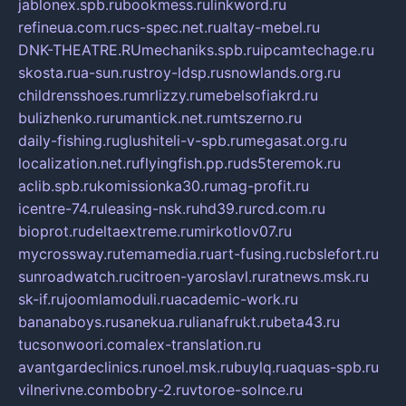
jablonex.spb.ru
bookmess.ru
linkword.ru
refineua.com.ru
cs-spec.net.ru
altay-mebel.ru
DNK-THEATRE.RU
mechaniks.spb.ru
ipcamtechage.ru
skosta.ru
a-sun.ru
stroy-ldsp.ru
snowlands.org.ru
childrensshoes.ru
mrlizzy.ru
mebelsofiakrd.ru
bulizhenko.ru
rumantick.net.ru
mtszerno.ru
daily-fishing.ru
glushiteli-v-spb.ru
megasat.org.ru
localization.net.ru
flyingfish.pp.ru
ds5teremok.ru
aclib.spb.ru
komissionka30.ru
mag-profit.ru
icentre-74.ru
leasing-nsk.ru
hd39.ru
rcd.com.ru
bioprot.ru
deltaextreme.ru
mirkotlov07.ru
mycrossway.ru
temamedia.ru
art-fusing.ru
cbslefort.ru
sunroadwatch.ru
citroen-yaroslavl.ru
ratnews.msk.ru
sk-if.ru
joomlamoduli.ru
academic-work.ru
bananaboys.ru
sanekua.ru
lianafrukt.ru
beta43.ru
tucsonwoori.com
alex-translation.ru
avantgardeclinics.ru
noel.msk.ru
buylq.ru
aquas-spb.ru
vilnerivne.com
bobry-2.ru
vtoroe-solnce.ru