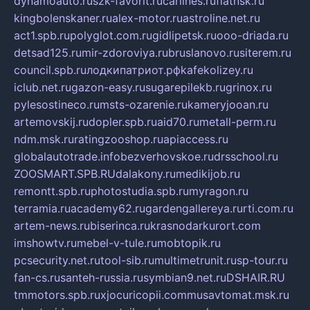
dynamoauto.ru
szk-favorit.ru
carlines.ru
flatnsk.ru
kingbolenskaner.ru
alex-motor.ru
astroline.net.ru
act1.spb.ru
polyglot.com.ru
gidlipetsk.ru
ooo-driada.ru
detsad125.ru
mir-zdoroviya.ru
bruslanovo.ru
siterem.ru
council.spb.ru
лодкипатриот.рф
kafekolizey.ru
iclub.net.ru
gazon-easy.ru
sugarepilekb.ru
grinox.ru
pylesostineco.ru
msts-ozarenie.ru
kameryjooan.ru
artemovskij.ru
dopler.spb.ru
aid70.ru
metall-perm.ru
ndm.msk.ru
ratingzooshop.ru
apiaccess.ru
globalautotrade.info
bezverhovskoe.ru
drsschool.ru
ZOOSMART.SPB.RU
dalakony.ru
medikijob.ru
remontt.spb.ru
photostudia.spb.ru
myragon.ru
terramia.ru
academy62.ru
gardengallereya.ru
rti.com.ru
artem-news.ru
biserinca.ru
krasnodarkurort.com
imshowtv.ru
mebel-v-tule.ru
mobtopik.ru
pcsecurity.net.ru
tool-sib.ru
multimetrunit.ru
sp-tour.ru
fan-cs.ru
santeh-russia.ru
symbian9.net.ru
DSHAIR.RU
tmmotors.spb.ru
xjocuricopii.com
musavtomat.msk.ru