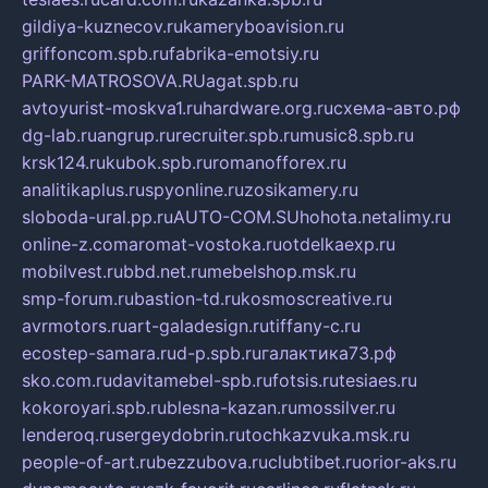
gildiya-kuznecov.ru
kameryboavision.ru
griffoncom.spb.ru
fabrika-emotsiy.ru
PARK-MATROSOVA.RU
agat.spb.ru
avtoyurist-moskva1.ru
hardware.org.ru
схема-авто.рф
dg-lab.ru
angrup.ru
recruiter.spb.ru
music8.spb.ru
krsk124.ru
kubok.spb.ru
romanofforex.ru
analitikaplus.ru
spyonline.ru
zosikamery.ru
sloboda-ural.pp.ru
AUTO-COM.SU
hohota.net
alimy.ru
online-z.com
aromat-vostoka.ru
otdelkaexp.ru
mobilvest.ru
bbd.net.ru
mebelshop.msk.ru
smp-forum.ru
bastion-td.ru
kosmoscreative.ru
avrmotors.ru
art-galadesign.ru
tiffany-c.ru
ecostep-samara.ru
d-p.spb.ru
галактика73.рф
sko.com.ru
davitamebel-spb.ru
fotsis.ru
tesiaes.ru
kokoroyari.spb.ru
blesna-kazan.ru
mossilver.ru
lenderoq.ru
sergeydobrin.ru
tochkazvuka.msk.ru
people-of-art.ru
bezzubova.ru
clubtibet.ru
orior-aks.ru