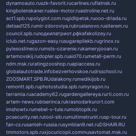
dynamoauto.ru
szk-favorit.ru
carlines.ru
flatnsk.ru
kingbolenskaner.ru
alex-motor.ru
astroline.net.ru
act1.spb.ru
polyglot.com.ru
gidlipetsk.ru
ooo-driada.ru
detsad125.ru
mir-zdoroviya.ru
bruslanovo.ru
siterem.ru
council.spb.ru
лодкипатриот.рф
kafekolizey.ru
iclub.net.ru
gazon-easy.ru
sugarepilekb.ru
grinox.ru
pylesostineco.ru
msts-ozarenie.ru
kameryjooan.ru
artemovskij.ru
dopler.spb.ru
aid70.ru
metall-perm.ru
ndm.msk.ru
ratingzooshop.ru
apiaccess.ru
globalautotrade.info
bezverhovskoe.ru
drsschool.ru
ZOOSMART.SPB.RU
dalakony.ru
medikijob.ru
remontt.spb.ru
photostudia.spb.ru
myragon.ru
terramia.ru
academy62.ru
gardengallereya.ru
rti.com.ru
artem-news.ru
biserinca.ru
krasnodarkurort.com
imshowtv.ru
mebel-v-tule.ru
mobtopik.ru
pcsecurity.net.ru
tool-sib.ru
multimetrunit.ru
sp-tour.ru
fan-cs.ru
santeh-russia.ru
symbian9.net.ru
DSHAIR.RU
tmmotors.spb.ru
xjocuricopii.com
musavtomat.msk.ru