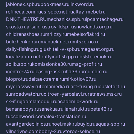
jablonex.spb.ru
bookmess.ru
linkword.ru
refineua.com.ru
cs-spec.net.ru
altay-mebel.ru
DNK-THEATRE.RU
mechaniks.spb.ru
ipcamtechage.ru
skosta.ru
a-sun.ru
stroy-ldsp.ru
snowlands.org.ru
childrensshoes.ru
mrlizzy.ru
mebelsofiakrd.ru
bulizhenko.ru
rumantick.net.ru
mtszerno.ru
daily-fishing.ru
glushiteli-v-spb.ru
megasat.org.ru
localization.net.ru
flyingfish.pp.ru
ds5teremok.ru
aclib.spb.ru
komissionka30.ru
mag-profit.ru
icentre-74.ru
leasing-nsk.ru
hd39.ru
rcd.com.ru
bioprot.ru
deltaextreme.ru
mirkotlov07.ru
mycrossway.ru
temamedia.ru
art-fusing.ru
cbslefort.ru
sunroadwatch.ru
citroen-yaroslavl.ru
ratnews.msk.ru
sk-if.ru
joomlamoduli.ru
academic-work.ru
bananaboys.ru
sanekua.ru
lianafrukt.ru
beta43.ru
tucsonwoori.com
alex-translation.ru
avantgardeclinics.ru
noel.msk.ru
buylq.ru
aquas-spb.ru
vilnerivne.com
bobry-2.ru
vtoroe-solnce.ru