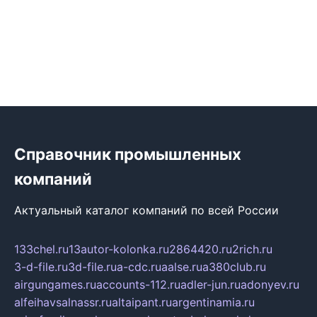
Справочник промышленных
компаний
Актуальный каталог компаний по всей России
133chel.ru
13autor-kolonka.ru
2864420.ru
2rich.ru
3-d-file.ru
3d-file.ru
a-cdc.ru
aalse.ru
a380club.ru
airgungames.ru
accounts-112.ru
adler-jun.ru
adonyev.ru
alfeihavsalnassr.ru
altaipant.ru
argentinamia.ru