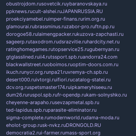
obustrojdom.ru
sovetcik.ru
ybaranovskaya.ru
ppknews.ru
cult-alshei.ru
JAPANRUSSIA.RU
proekciyamebel.ru
imper-finans.ru
rim.org.ru
glamourai.ru
brassminus.ru
zabor-pro.ru
ftn.pp.ru
dorogoe58.ru
laimengpacker.ru
kuzova-zapchasti.ru
sageerp.ru
taxodrom.ru
dsrazvitie.ru
hardcity.net.ru
ratinghomegames.ru
topservice25.ru
gubernyan.ru
gtglasslined.ru
ii4.ru
tssport.spb.ru
andorra24.com
blackwallstreet.ru
oboimos.ru
optim-doors.com.ru
ikuch.ru
nycr.org.ru
npa21.ru
vremya-ch.spb.ru
desert000.ru
ivtorgi.ru
ifiori.ru
catalog-statei.ru
dcv.org.ru
spetsmaster174.ru
ipkameryhiseeu.ru
dum26.ru
ruspol.spb.ru
fr-opendp.ru
kam-solnyshko.ru
cheyenne-arapaho.ru
sevzapmetal.spb.ru
ted-lapidus.spb.ru
parasite-eliminator.ru
sigma-complete.ru
modernworld.ru
dama-moda.ru
eholot-group.ru
sk-nvkz.ru
DRONGOLD.RU
democratia2.ru
i-farmer.ru
mass-sport.org