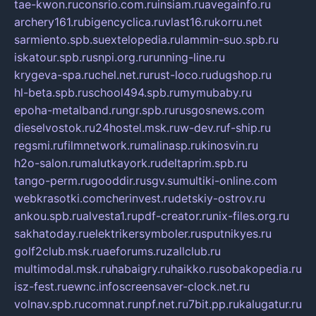
tae-kwon.ru
consrio.com.ru
insiam.ru
avegainfo.ru
archery161.ru
bigencyclica.ru
vlast16.ru
korru.net
sarmiento.spb.su
extelopedia.ru
lammin-suo.spb.ru
iskatour.spb.ru
snpi.org.ru
running-line.ru
krygeva-spa.ru
chel.net.ru
rust-loco.ru
dugshop.ru
hl-beta.spb.ru
school494.spb.ru
mymubaby.ru
epoha-metalband.ru
ngr.spb.ru
rusgosnews.com
dieselvostok.ru
24hostel.msk.ru
w-dev.ru
f-ship.ru
regsmi.ru
filmnetwork.ru
malinasp.ru
kinosvin.ru
h2o-salon.ru
malutkayork.ru
deltaprim.spb.ru
tango-perm.ru
gooddir.ru
sgv.su
multiki-online.com
webkrasotki.com
cherinvest.ru
detskiy-ostrov.ru
ankou.spb.ru
alvesta1.ru
pdf-creator.ru
nix-files.org.ru
sakhatoday.ru
elektrikersymboler.ru
sputnikyes.ru
golf2club.msk.ru
aeforums.ru
zallclub.ru
multimodal.msk.ru
habaigry.ru
haikko.ru
sobakopedia.ru
isz-fest.ru
ewnc.info
screensaver-clock.net.ru
volnav.spb.ru
comnat.ru
npf.net.ru
7bit.pp.ru
kalugatur.ru