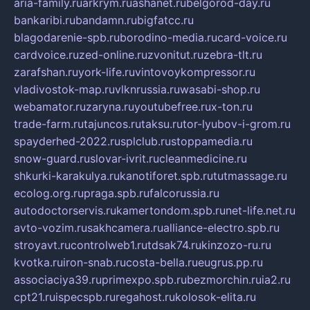
aria-family.ru
arkrym.ru
ashanet.ru
belgorod-day.ru
bankaribi.ru
bandamn.ru
bigfatcc.ru
blagodarenie-spb.ru
borodino-media.ru
card-voice.ru
cardvoice.ru
zed-online.ru
zvonitut.ru
zebra-tlt.ru
zarafshan.ru
york-life.ru
vintovoykompressor.ru
vladivostok-map.ru
vlknrussia.ru
wasabi-shop.ru
webamator.ru
zaryna.ru
youtubefree.ru
x-ton.ru
trade-farm.ru
tajuncos.ru
taksu.ru
tor-lyubov-i-grom.ru
spayderhed-2022.ru
splclub.ru
stoppamedia.ru
snow-guard.ru
slovar-ivrit.ru
cleanmedicine.ru
shkurki-karakulya.ru
kanotiforet.spb.ru
tutmassage.ru
ecolog.org.ru
praga.spb.ru
falcorussia.ru
autodoctorservis.ru
kamertondom.spb.ru
net-life.net.ru
avto-vozim.ru
sakhcamera.ru
alliance-electro.spb.ru
stroyavt.ru
controlweb1.ru
tdsak74.ru
kinzozo-ru.ru
kvotka.ru
iron-snab.ru
costa-bella.ru
eugrus.pp.ru
associaciya39.ru
primexpo.spb.ru
bezmorchin.ru
ia2.ru
cpt21.ru
ispecspb.ru
regahost.ru
kolosok-elita.ru