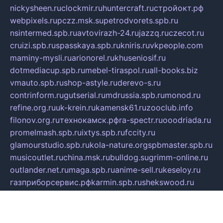
nickysheen.ru
clockmir.ru
huntercraft.ru
стройокт.рф
webpixels.ru
pczz.msk.su
petrodvorets.spb.ru
nsintermed.spb.ru
avtovirazh-24.ru
jazzq.ru
czecot.ru
cruizi.spb.ru
spasskaya.spb.ru
kniris.ru
vkpeople.com
maminy-mysli.ru
arionorel.ru
khuseniosif.ru
dotmediacup.spb.ru
mebel-tiraspol.ru
all-books.biz
vmauto.spb.ru
shop-astyle.ru
derevo-s.ru
contrinform.ru
gutserial.ru
mdrussia.spb.ru
monod.ru
refine.org.ru
uk-krein.ru
kamensk61.ru
zooclub.info
filonov.org.ru
технокамск.рф
ra-spectr.ru
ooodriada.ru
promelmash.spb.ru
ixtys.spb.ru
fccity.ru
glamourstudio.spb.ru
kola-nature.org
spbmaster.spb.ru
musicoutlet.ru
china.msk.ru
bulldog.su
grimm-online.ru
outlander.net.ru
maga.spb.ru
anime-sell.ru
keseloy.ru
газприборсервис.рф
karmin.spb.ru
shekswood.ru
tischlermebel.ru
automall66.ru
mag-vladimir.ru
yardbar.ru
kiwitour.spb.ru
indesign.com.ru
freestylemebel.ru
bany-samara.ru
rsei.ru