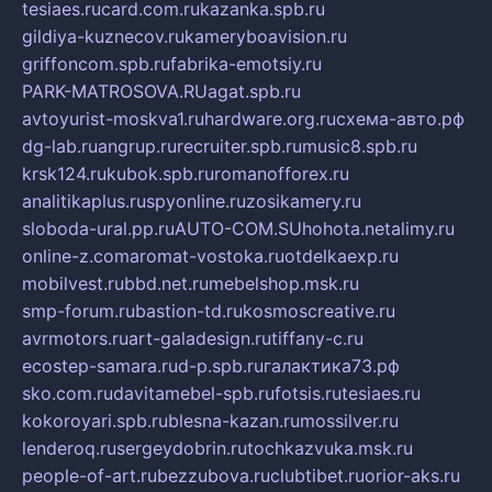
tesiaes.ru
card.com.ru
kazanka.spb.ru
gildiya-kuznecov.ru
kameryboavision.ru
griffoncom.spb.ru
fabrika-emotsiy.ru
PARK-MATROSOVA.RU
agat.spb.ru
avtoyurist-moskva1.ru
hardware.org.ru
схема-авто.рф
dg-lab.ru
angrup.ru
recruiter.spb.ru
music8.spb.ru
krsk124.ru
kubok.spb.ru
romanofforex.ru
analitikaplus.ru
spyonline.ru
zosikamery.ru
sloboda-ural.pp.ru
AUTO-COM.SU
hohota.net
alimy.ru
online-z.com
aromat-vostoka.ru
otdelkaexp.ru
mobilvest.ru
bbd.net.ru
mebelshop.msk.ru
smp-forum.ru
bastion-td.ru
kosmoscreative.ru
avrmotors.ru
art-galadesign.ru
tiffany-c.ru
ecostep-samara.ru
d-p.spb.ru
галактика73.рф
sko.com.ru
davitamebel-spb.ru
fotsis.ru
tesiaes.ru
kokoroyari.spb.ru
blesna-kazan.ru
mossilver.ru
lenderoq.ru
sergeydobrin.ru
tochkazvuka.msk.ru
people-of-art.ru
bezzubova.ru
clubtibet.ru
orior-aks.ru