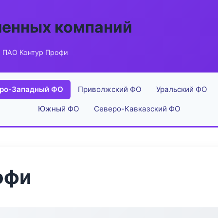
енных компаний
 ПАО Контур Профи
ро-Западный ФО
Приволжский ФО
Уральский ФО
Южный ФО
Северо-Кавказский ФО
офи