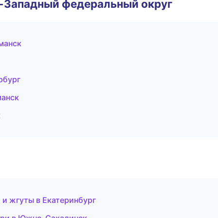
о-Западный федеральный округ
манск
рбург
манск
к
ж и жгуты в Екатеринбург