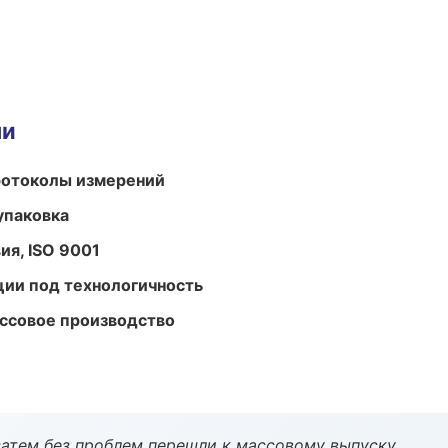
ми
ротоколы измерений
упаковка
ия, ISO 9001
ции под технологичность
ассовое производство
атем без проблем перешли к массовому выпуску.