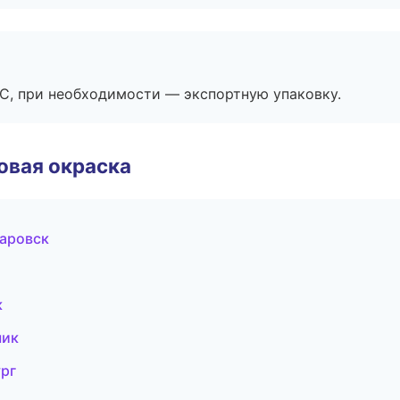
ЭС, при необходимости — экспортную упаковку.
овая окраска
аровск
к
чик
рг