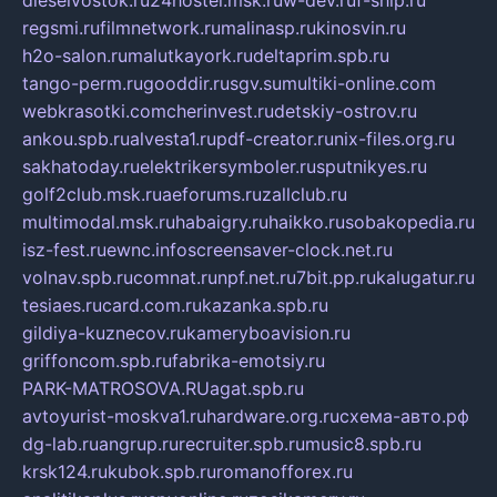
dieselvostok.ru
24hostel.msk.ru
w-dev.ru
f-ship.ru
regsmi.ru
filmnetwork.ru
malinasp.ru
kinosvin.ru
h2o-salon.ru
malutkayork.ru
deltaprim.spb.ru
tango-perm.ru
gooddir.ru
sgv.su
multiki-online.com
webkrasotki.com
cherinvest.ru
detskiy-ostrov.ru
ankou.spb.ru
alvesta1.ru
pdf-creator.ru
nix-files.org.ru
sakhatoday.ru
elektrikersymboler.ru
sputnikyes.ru
golf2club.msk.ru
aeforums.ru
zallclub.ru
multimodal.msk.ru
habaigry.ru
haikko.ru
sobakopedia.ru
isz-fest.ru
ewnc.info
screensaver-clock.net.ru
volnav.spb.ru
comnat.ru
npf.net.ru
7bit.pp.ru
kalugatur.ru
tesiaes.ru
card.com.ru
kazanka.spb.ru
gildiya-kuznecov.ru
kameryboavision.ru
griffoncom.spb.ru
fabrika-emotsiy.ru
PARK-MATROSOVA.RU
agat.spb.ru
avtoyurist-moskva1.ru
hardware.org.ru
схема-авто.рф
dg-lab.ru
angrup.ru
recruiter.spb.ru
music8.spb.ru
krsk124.ru
kubok.spb.ru
romanofforex.ru