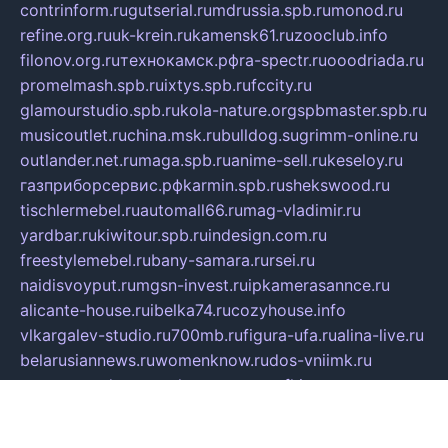
contrinform.ru
gutserial.ru
mdrussia.spb.ru
monod.ru
refine.org.ru
uk-krein.ru
kamensk61.ru
zooclub.info
filonov.org.ru
технокамск.рф
ra-spectr.ru
ooodriada.ru
promelmash.spb.ru
ixtys.spb.ru
fccity.ru
glamourstudio.spb.ru
kola-nature.org
spbmaster.spb.ru
musicoutlet.ru
china.msk.ru
bulldog.su
grimm-online.ru
outlander.net.ru
maga.spb.ru
anime-sell.ru
keseloy.ru
газприборсервис.рф
karmin.spb.ru
shekswood.ru
tischlermebel.ru
automall66.ru
mag-vladimir.ru
yardbar.ru
kiwitour.spb.ru
indesign.com.ru
freestylemebel.ru
bany-samara.ru
rsei.ru
naidisvoyput.ru
mgsn-invest.ru
ipkamerasannce.ru
alicante-house.ru
ibelka74.ru
cozyhouse.info
vlkargalev-studio.ru
700mb.ru
figura-ufa.ru
alina-live.ru
belarusiannews.ru
womenknow.ru
dos-vniimk.ru
sega.net.ru
dv.net.ru
phenomenonsofhistory.com
telesputnik.net.ru
wall.pp.ru
pylesosroidmi.ru
gtc-clan.ru
cligs.ru
bibikazap.ru
popova.org.ru