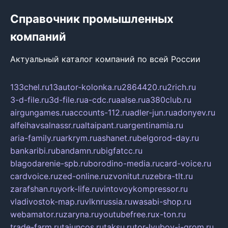
Справочник промышленных
компаний
Актуальный каталог компаний по всей России
133chel.ru
13autor-kolonka.ru
2864420.ru
2rich.ru
3-d-file.ru
3d-file.ru
a-cdc.ru
aalse.ru
a380club.ru
airgungames.ru
accounts-112.ru
adler-jun.ru
adonyev.ru
alfeihavsalnassr.ru
altaipant.ru
argentinamia.ru
aria-family.ru
arkrym.ru
ashanet.ru
belgorod-day.ru
bankaribi.ru
bandamn.ru
bigfatcc.ru
blagodarenie-spb.ru
borodino-media.ru
card-voice.ru
cardvoice.ru
zed-online.ru
zvonitut.ru
zebra-tlt.ru
zarafshan.ru
york-life.ru
vintovoykompressor.ru
vladivostok-map.ru
vlknrussia.ru
wasabi-shop.ru
webamator.ru
zaryna.ru
youtubefree.ru
x-ton.ru
trade-farm.ru
tajuncos.ru
taksu.ru
tor-lyubov-i-grom.ru