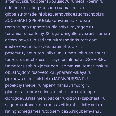
artemovskij.ru
dopler.spb.ru
aid70.ru
metall-perm.ru
ndm.msk.ru
ratingzooshop.ru
apiaccess.ru
globalautotrade.info
bezverhovskoe.ru
drsschool.ru
ZOOSMART.SPB.RU
dalakony.ru
medikijob.ru
remontt.spb.ru
photostudia.spb.ru
myragon.ru
terramia.ru
academy62.ru
gardengallereya.ru
rti.com.ru
artem-news.ru
biserinca.ru
krasnodarkurort.com
imshowtv.ru
mebel-v-tule.ru
mobtopik.ru
pcsecurity.net.ru
tool-sib.ru
multimetrunit.ru
sp-tour.ru
fan-cs.ru
santeh-russia.ru
symbian9.net.ru
DSHAIR.RU
tmmotors.spb.ru
xjocuricopii.com
musavtomat.msk.ru
obustrojdom.ru
sovetcik.ru
ybaranovskaya.ru
ppknews.ru
cult-alshei.ru
JAPANRUSSIA.RU
proekciyamebel.ru
imper-finans.ru
rim.org.ru
glamourai.ru
brassminus.ru
zabor-pro.ru
ftn.pp.ru
dorogoe58.ru
laimengpacker.ru
kuzova-zapchasti.ru
sageerp.ru
taxodrom.ru
dsrazvitie.ru
hardcity.net.ru
ratinghomegames.ru
topservice25.ru
gubernyan.ru