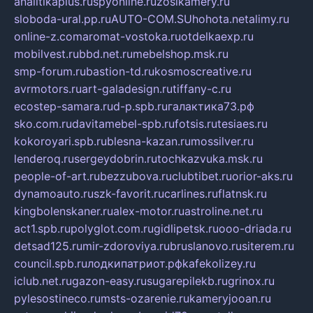
analitikaplus.ru
spyonline.ru
zosikamery.ru
sloboda-ural.pp.ru
AUTO-COM.SU
hohota.net
alimy.ru
online-z.com
aromat-vostoka.ru
otdelkaexp.ru
mobilvest.ru
bbd.net.ru
mebelshop.msk.ru
smp-forum.ru
bastion-td.ru
kosmoscreative.ru
avrmotors.ru
art-galadesign.ru
tiffany-c.ru
ecostep-samara.ru
d-p.spb.ru
галактика73.рф
sko.com.ru
davitamebel-spb.ru
fotsis.ru
tesiaes.ru
kokoroyari.spb.ru
blesna-kazan.ru
mossilver.ru
lenderoq.ru
sergeydobrin.ru
tochkazvuka.msk.ru
people-of-art.ru
bezzubova.ru
clubtibet.ru
orior-aks.ru
dynamoauto.ru
szk-favorit.ru
carlines.ru
flatnsk.ru
kingbolenskaner.ru
alex-motor.ru
astroline.net.ru
act1.spb.ru
polyglot.com.ru
gidlipetsk.ru
ooo-driada.ru
detsad125.ru
mir-zdoroviya.ru
bruslanovo.ru
siterem.ru
council.spb.ru
лодкипатриот.рф
kafekolizey.ru
iclub.net.ru
gazon-easy.ru
sugarepilekb.ru
grinox.ru
pylesostineco.ru
msts-ozarenie.ru
kameryjooan.ru