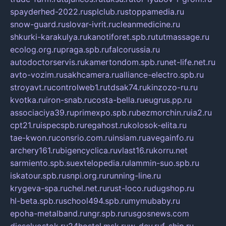
spayderhed-2022.ru
splclub.ru
stoppamedia.ru
snow-guard.ru
slovar-ivrit.ru
cleanmedicine.ru
shkurki-karakulya.ru
kanotiforet.spb.ru
tutmassage.ru
ecolog.org.ru
praga.spb.ru
falcorussia.ru
autodoctorservis.ru
kamertondom.spb.ru
net-life.net.ru
avto-vozim.ru
sakhcamera.ru
alliance-electro.spb.ru
stroyavt.ru
controlweb1.ru
tdsak74.ru
kinzozo-ru.ru
kvotka.ru
iron-snab.ru
costa-bella.ru
eugrus.pp.ru
associaciya39.ru
primexpo.spb.ru
bezmorchin.ru
ia2.ru
cpt21.ru
ispecspb.ru
regahost.ru
kolosok-elita.ru
tae-kwon.ru
consrio.com.ru
insiam.ru
avegainfo.ru
archery161.ru
bigencyclica.ru
vlast16.ru
korru.net
sarmiento.spb.su
extelopedia.ru
lammin-suo.spb.ru
iskatour.spb.ru
snpi.org.ru
running-line.ru
krygeva-spa.ru
chel.net.ru
rust-loco.ru
dugshop.ru
hl-beta.spb.ru
school494.spb.ru
mymubaby.ru
epoha-metalband.ru
ngr.spb.ru
rusgosnews.com