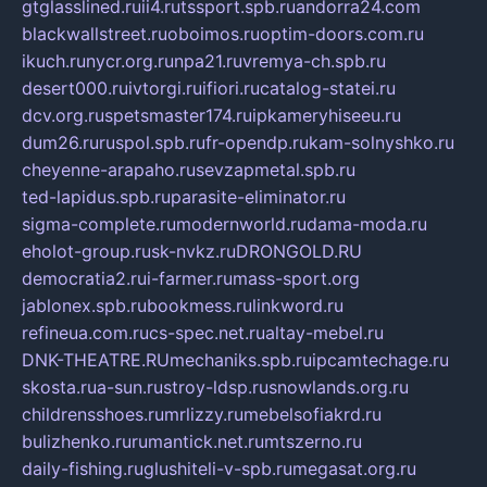
gtglasslined.ru
ii4.ru
tssport.spb.ru
andorra24.com
blackwallstreet.ru
oboimos.ru
optim-doors.com.ru
ikuch.ru
nycr.org.ru
npa21.ru
vremya-ch.spb.ru
desert000.ru
ivtorgi.ru
ifiori.ru
catalog-statei.ru
dcv.org.ru
spetsmaster174.ru
ipkameryhiseeu.ru
dum26.ru
ruspol.spb.ru
fr-opendp.ru
kam-solnyshko.ru
cheyenne-arapaho.ru
sevzapmetal.spb.ru
ted-lapidus.spb.ru
parasite-eliminator.ru
sigma-complete.ru
modernworld.ru
dama-moda.ru
eholot-group.ru
sk-nvkz.ru
DRONGOLD.RU
democratia2.ru
i-farmer.ru
mass-sport.org
jablonex.spb.ru
bookmess.ru
linkword.ru
refineua.com.ru
cs-spec.net.ru
altay-mebel.ru
DNK-THEATRE.RU
mechaniks.spb.ru
ipcamtechage.ru
skosta.ru
a-sun.ru
stroy-ldsp.ru
snowlands.org.ru
childrensshoes.ru
mrlizzy.ru
mebelsofiakrd.ru
bulizhenko.ru
rumantick.net.ru
mtszerno.ru
daily-fishing.ru
glushiteli-v-spb.ru
megasat.org.ru