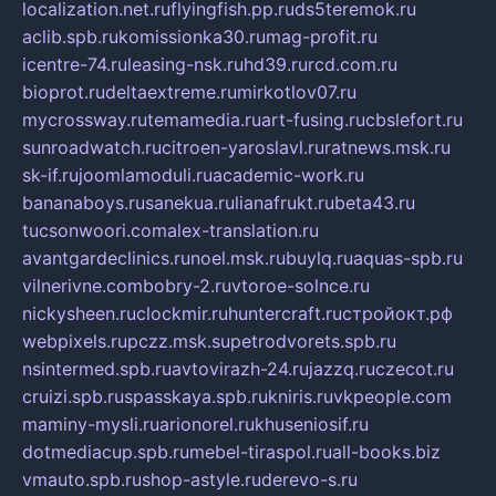
localization.net.ru
flyingfish.pp.ru
ds5teremok.ru
aclib.spb.ru
komissionka30.ru
mag-profit.ru
icentre-74.ru
leasing-nsk.ru
hd39.ru
rcd.com.ru
bioprot.ru
deltaextreme.ru
mirkotlov07.ru
mycrossway.ru
temamedia.ru
art-fusing.ru
cbslefort.ru
sunroadwatch.ru
citroen-yaroslavl.ru
ratnews.msk.ru
sk-if.ru
joomlamoduli.ru
academic-work.ru
bananaboys.ru
sanekua.ru
lianafrukt.ru
beta43.ru
tucsonwoori.com
alex-translation.ru
avantgardeclinics.ru
noel.msk.ru
buylq.ru
aquas-spb.ru
vilnerivne.com
bobry-2.ru
vtoroe-solnce.ru
nickysheen.ru
clockmir.ru
huntercraft.ru
стройокт.рф
webpixels.ru
pczz.msk.su
petrodvorets.spb.ru
nsintermed.spb.ru
avtovirazh-24.ru
jazzq.ru
czecot.ru
cruizi.spb.ru
spasskaya.spb.ru
kniris.ru
vkpeople.com
maminy-mysli.ru
arionorel.ru
khuseniosif.ru
dotmediacup.spb.ru
mebel-tiraspol.ru
all-books.biz
vmauto.spb.ru
shop-astyle.ru
derevo-s.ru