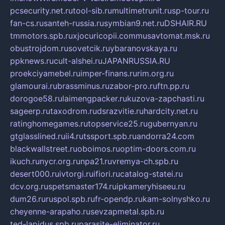
pcsecurity.net.ru
tool-sib.ru
multimetrunit.ru
sp-tour.ru
fan-cs.ru
santeh-russia.ru
symbian9.net.ru
DSHAIR.RU
tmmotors.spb.ru
xjocuricopii.com
musavtomat.msk.ru
obustrojdom.ru
sovetcik.ru
ybaranovskaya.ru
ppknews.ru
cult-alshei.ru
JAPANRUSSIA.RU
proekciyamebel.ru
imper-finans.ru
rim.org.ru
glamourai.ru
brassminus.ru
zabor-pro.ru
ftn.pp.ru
dorogoe58.ru
laimengpacker.ru
kuzova-zapchasti.ru
sageerp.ru
taxodrom.ru
dsrazvitie.ru
hardcity.net.ru
ratinghomegames.ru
topservice25.ru
gubernyan.ru
gtglasslined.ru
ii4.ru
tssport.spb.ru
andorra24.com
blackwallstreet.ru
oboimos.ru
optim-doors.com.ru
ikuch.ru
nycr.org.ru
npa21.ru
vremya-ch.spb.ru
desert000.ru
ivtorgi.ru
ifiori.ru
catalog-statei.ru
dcv.org.ru
spetsmaster174.ru
ipkameryhiseeu.ru
dum26.ru
ruspol.spb.ru
fr-opendp.ru
kam-solnyshko.ru
cheyenne-arapaho.ru
sevzapmetal.spb.ru
ted-lapidus.spb.ru
parasite-eliminator.ru