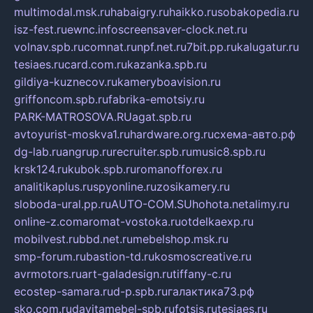
multimodal.msk.ru
habaigry.ru
haikko.ru
sobakopedia.ru
isz-fest.ru
ewnc.info
screensaver-clock.net.ru
volnav.spb.ru
comnat.ru
npf.net.ru
7bit.pp.ru
kalugatur.ru
tesiaes.ru
card.com.ru
kazanka.spb.ru
gildiya-kuznecov.ru
kameryboavision.ru
griffoncom.spb.ru
fabrika-emotsiy.ru
PARK-MATROSOVA.RU
agat.spb.ru
avtoyurist-moskva1.ru
hardware.org.ru
схема-авто.рф
dg-lab.ru
angrup.ru
recruiter.spb.ru
music8.spb.ru
krsk124.ru
kubok.spb.ru
romanofforex.ru
analitikaplus.ru
spyonline.ru
zosikamery.ru
sloboda-ural.pp.ru
AUTO-COM.SU
hohota.net
alimy.ru
online-z.com
aromat-vostoka.ru
otdelkaexp.ru
mobilvest.ru
bbd.net.ru
mebelshop.msk.ru
smp-forum.ru
bastion-td.ru
kosmoscreative.ru
avrmotors.ru
art-galadesign.ru
tiffany-c.ru
ecostep-samara.ru
d-p.spb.ru
галактика73.рф
sko.com.ru
davitamebel-spb.ru
fotsis.ru
tesiaes.ru