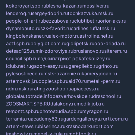
kokoroyari.spb.ru
blesna-kazan.ru
mossilver.ru
lenderoq.ru
sergeydobrin.ru
tochkazvuka.msk.ru
people-of-art.ru
bezzubova.ru
clubtibet.ru
orior-aks.ru
dynamoauto.ru
szk-favorit.ru
carlines.ru
flatnsk.ru
kingbolenskaner.ru
alex-motor.ru
astroline.net.ru
act1.spb.ru
polyglot.com.ru
gidlipetsk.ru
ooo-driada.ru
detsad125.ru
mir-zdoroviya.ru
bruslanovo.ru
siterem.ru
council.spb.ru
лодкипатриот.рф
kafekolizey.ru
iclub.net.ru
gazon-easy.ru
sugarepilekb.ru
grinox.ru
pylesostineco.ru
msts-ozarenie.ru
kameryjooan.ru
artemovskij.ru
dopler.spb.ru
aid70.ru
metall-perm.ru
ndm.msk.ru
ratingzooshop.ru
apiaccess.ru
globalautotrade.info
bezverhovskoe.ru
drsschool.ru
ZOOSMART.SPB.RU
dalakony.ru
medikijob.ru
remontt.spb.ru
photostudia.spb.ru
myragon.ru
terramia.ru
academy62.ru
gardengallereya.ru
rti.com.ru
artem-news.ru
biserinca.ru
krasnodarkurort.com
imshowtv.ru
mebel-v-tule.ru
mobtopik.ru