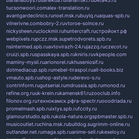
tucsonwoori.com
alex-translation.ru
avantgardeclinics.ru
noel.msk.ru
buylq.ru
aquas-spb.ru
vilnerivne.com
bobry-2.ru
vtoroe-solnce.ru
nickysheen.ru
clockmir.ru
huntercraft.ru
стройокт.рф
webpixels.ru
pczz.msk.su
petrodvorets.spb.ru
nsintermed.spb.ru
avtovirazh-24.ru
jazzq.ru
czecot.ru
cruizi.spb.ru
spasskaya.spb.ru
kniris.ru
vkpeople.com
maminy-mysli.ru
arionorel.ru
khuseniosif.ru
dotmediacup.spb.ru
mebel-tiraspol.ru
all-books.biz
vmauto.spb.ru
shop-astyle.ru
derevo-s.ru
contrinform.ru
gutserial.ru
mdrussia.spb.ru
monod.ru
refine.org.ru
uk-krein.ru
kamensk61.ru
zooclub.info
filonov.org.ru
технокамск.рф
ra-spectr.ru
ooodriada.ru
promelmash.spb.ru
ixtys.spb.ru
fccity.ru
glamourstudio.spb.ru
kola-nature.org
spbmaster.spb.ru
musicoutlet.ru
china.msk.ru
bulldog.su
grimm-online.ru
outlander.net.ru
maga.spb.ru
anime-sell.ru
keseloy.ru