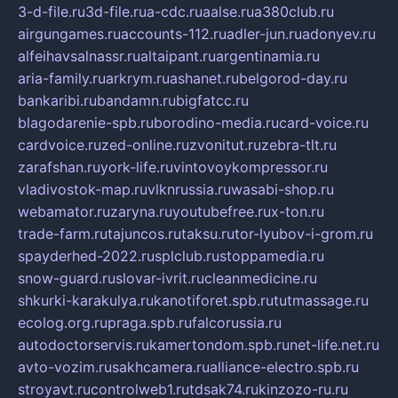
3-d-file.ru
3d-file.ru
a-cdc.ru
aalse.ru
a380club.ru
airgungames.ru
accounts-112.ru
adler-jun.ru
adonyev.ru
alfeihavsalnassr.ru
altaipant.ru
argentinamia.ru
aria-family.ru
arkrym.ru
ashanet.ru
belgorod-day.ru
bankaribi.ru
bandamn.ru
bigfatcc.ru
blagodarenie-spb.ru
borodino-media.ru
card-voice.ru
cardvoice.ru
zed-online.ru
zvonitut.ru
zebra-tlt.ru
zarafshan.ru
york-life.ru
vintovoykompressor.ru
vladivostok-map.ru
vlknrussia.ru
wasabi-shop.ru
webamator.ru
zaryna.ru
youtubefree.ru
x-ton.ru
trade-farm.ru
tajuncos.ru
taksu.ru
tor-lyubov-i-grom.ru
spayderhed-2022.ru
splclub.ru
stoppamedia.ru
snow-guard.ru
slovar-ivrit.ru
cleanmedicine.ru
shkurki-karakulya.ru
kanotiforet.spb.ru
tutmassage.ru
ecolog.org.ru
praga.spb.ru
falcorussia.ru
autodoctorservis.ru
kamertondom.spb.ru
net-life.net.ru
avto-vozim.ru
sakhcamera.ru
alliance-electro.spb.ru
stroyavt.ru
controlweb1.ru
tdsak74.ru
kinzozo-ru.ru