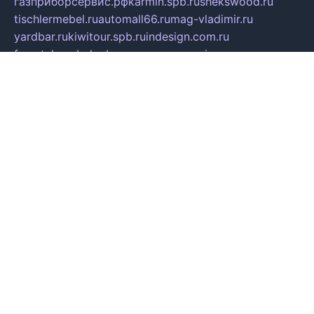
газприборсервис.рф
karmin.spb.ru
shekswood.ru
tischlermebel.ru
automall66.ru
mag-vladimir.ru
yardbar.ru
kiwitour.spb.ru
indesign.com.ru
freestylemebel.ru
bany-samara.ru
rsei.ru
naidisvoyput.ru
mgsn-invest.ru
ipkamerasannce.ru
alicante-house.ru
ibelka74.ru
cozyhouse.info
vlkargalev-studio.ru
700mb.ru
figura-ufa.ru
alina-live.ru
belarusiannews.ru
womenknow.ru
dos-vniimk.ru
sega.net.ru
dv.net.ru
phenomenonsofhistory.com
telesputnik.net.ru
wall.pp.ru
pylesosroidmi.ru
gtc-clan.ru
cligs.ru
bibikazap.ru
popova.org.ru
netwhistler.spb.ru
bellvil.ru
bonzon.ru
iss-vladik.ru
defiparis.net.ru
las-gryzas.ru
amku.ru
electednews.spb.ru
feather.org.ru
spar72.ru
tankiigri.ru
dominus.com.ru
ibtree.ru
sanykool.pp.ru
unixlib.org.ru
menatep.spb.ru
gartenterrassen.ru
printeka.ru
skvozilka.com.ru
parkovka-pub.ru
lovemobi.ru
art-ru.ru
emulatorz.com.ru
alucomp.com.ru
tatforum.com.ru