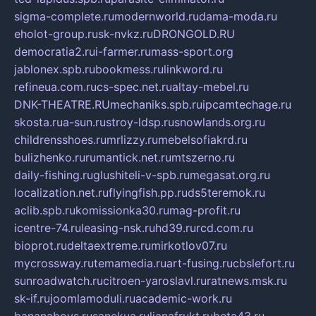
sigma-complete.ru
modernworld.ru
dama-moda.ru
eholot-group.ru
sk-nvkz.ru
DRONGOLD.RU
democratia2.ru
i-farmer.ru
mass-sport.org
jablonex.spb.ru
bookmess.ru
linkword.ru
refineua.com.ru
cs-spec.net.ru
altay-mebel.ru
DNK-THEATRE.RU
mechaniks.spb.ru
ipcamtechage.ru
skosta.ru
a-sun.ru
stroy-ldsp.ru
snowlands.org.ru
childrensshoes.ru
mrlizzy.ru
mebelsofiakrd.ru
bulizhenko.ru
rumantick.net.ru
mtszerno.ru
daily-fishing.ru
glushiteli-v-spb.ru
megasat.org.ru
localization.net.ru
flyingfish.pp.ru
ds5teremok.ru
aclib.spb.ru
komissionka30.ru
mag-profit.ru
icentre-74.ru
leasing-nsk.ru
hd39.ru
rcd.com.ru
bioprot.ru
deltaextreme.ru
mirkotlov07.ru
mycrossway.ru
temamedia.ru
art-fusing.ru
cbslefort.ru
sunroadwatch.ru
citroen-yaroslavl.ru
ratnews.msk.ru
sk-if.ru
joomlamoduli.ru
academic-work.ru
bananaboys.ru
sanekua.ru
lianafrukt.ru
beta43.ru