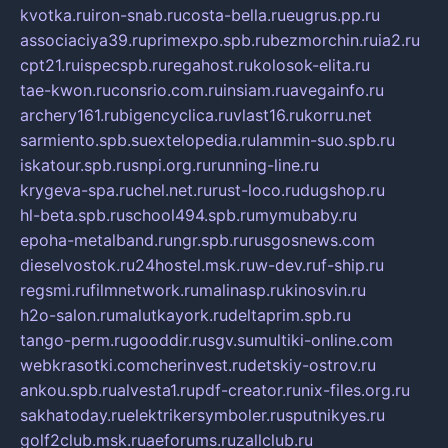
kvotka.ru
iron-snab.ru
costa-bella.ru
eugrus.pp.ru
associaciya39.ru
primexpo.spb.ru
bezmorchin.ru
ia2.ru
cpt21.ru
ispecspb.ru
regahost.ru
kolosok-elita.ru
tae-kwon.ru
consrio.com.ru
insiam.ru
avegainfo.ru
archery161.ru
bigencyclica.ru
vlast16.ru
korru.net
sarmiento.spb.su
extelopedia.ru
lammin-suo.spb.ru
iskatour.spb.ru
snpi.org.ru
running-line.ru
krygeva-spa.ru
chel.net.ru
rust-loco.ru
dugshop.ru
hl-beta.spb.ru
school494.spb.ru
mymubaby.ru
epoha-metalband.ru
ngr.spb.ru
rusgosnews.com
dieselvostok.ru
24hostel.msk.ru
w-dev.ru
f-ship.ru
regsmi.ru
filmnetwork.ru
malinasp.ru
kinosvin.ru
h2o-salon.ru
malutkayork.ru
deltaprim.spb.ru
tango-perm.ru
gooddir.ru
sgv.su
multiki-online.com
webkrasotki.com
cherinvest.ru
detskiy-ostrov.ru
ankou.spb.ru
alvesta1.ru
pdf-creator.ru
nix-files.org.ru
sakhatoday.ru
elektrikersymboler.ru
sputnikyes.ru
golf2club.msk.ru
aeforums.ru
zallclub.ru