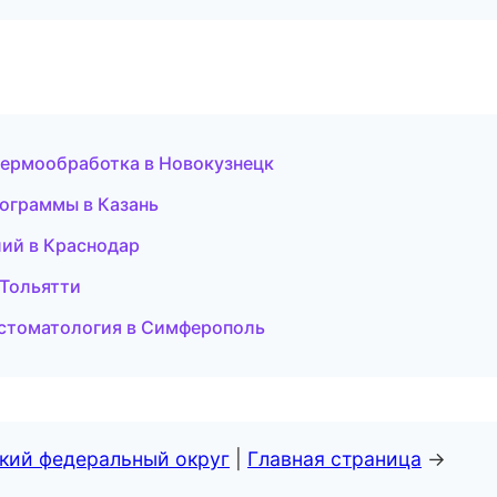
термообработка в Новокузнецк
рограммы в Казань
лий в Краснодар
 Тольятти
 стоматология в Симферополь
ский федеральный округ
|
Главная страница
→