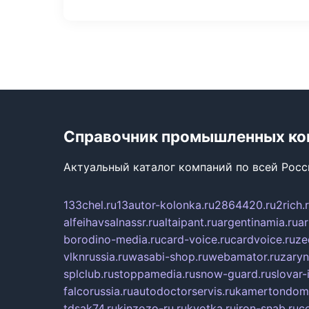
Справочник промышленных ко
Актуальный каталог компаний по всей Рос
133chel.ru
13autor-kolonka.ru
2864420.ru
2rich.
alfeihavsalnassr.ru
altaipant.ru
argentinamia.ru
ar
borodino-media.ru
card-voice.ru
cardvoice.ru
ze
vlknrussia.ru
wasabi-shop.ru
webamator.ru
zaryn
splclub.ru
stoppamedia.ru
snow-guard.ru
slovar-i
falcorussia.ru
autodoctorservis.ru
kamertondom.
tdsak74.ru
kinzozo-ru.ru
kvotka.ru
iron-snab.ru
co