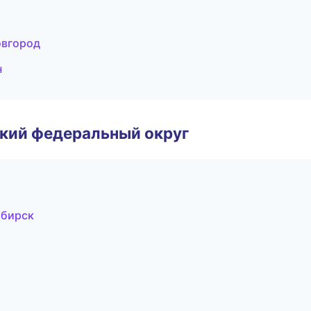
овгород
н
ский федеральный округ
ибирск