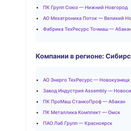
ПК Групп Союз — Нижний Новгород
АО Мехатроника Поток — Великий Н
Фабрика ТехРесурс Точмаш — Абака
Компании в регионе: Сибир
АО Энерго ТехРесурс — Новокузнецк
Завод Индустрия Assembly — Новос
ПК ПроМаш СтанкоПроф — Абакан
ПК Металлика Комплект — Омск
ПАО Лаб Групп — Красноярск