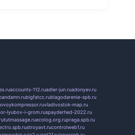
s.ru
accounts-112.ru
adler-jun.ru
adonyev.ru
bandamn.ru
bigfatcc.ru
blagodarenie-spb.ru
tovoykompressor.ru
vladivostok-map.ru
tor-lyubov-i-grom.ru
spayderhed-2022.ru
ru
tutmassage.ru
ecolog.org.ru
praga.spb.ru
lectro.spb.ru
stroyavt.ru
controlweb1.ru
ezmorchin.ru
ia2.ru
cpt21.ru
ispecspb.ru