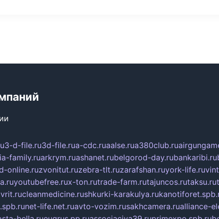
мпаний
сии
ru
3-d-file.ru
3d-file.ru
a-cdc.ru
aalse.ru
a380club.ru
airgungame
ia-family.ru
arkrym.ru
ashanet.ru
belgorod-day.ru
bankaribi.ru
d-online.ru
zvonitut.ru
zebra-tlt.ru
zarafshan.ru
york-life.ru
vin
a.ru
youtubefree.ru
x-ton.ru
trade-farm.ru
tajuncos.ru
taksu.ru
vrit.ru
cleanmedicine.ru
shkurki-karakulya.ru
kanotiforet.spb.
spb.ru
net-life.net.ru
avto-vozim.ru
sakhcamera.ru
alliance-e
sta-bella.ru
eugrus.pp.ru
associaciya39.ru
primexpo.spb.ru
b