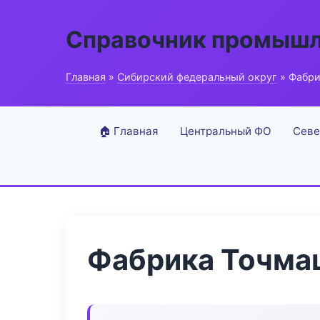
Справочник промышл
Главная
»
Сибирский федеральный округ
» Фабри
🏠 Главная
Центральный ФО
Севе
Фабрика Точма