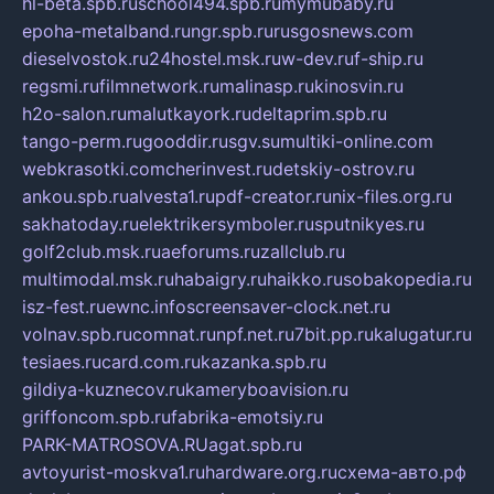
hl-beta.spb.ru
school494.spb.ru
mymubaby.ru
epoha-metalband.ru
ngr.spb.ru
rusgosnews.com
dieselvostok.ru
24hostel.msk.ru
w-dev.ru
f-ship.ru
regsmi.ru
filmnetwork.ru
malinasp.ru
kinosvin.ru
h2o-salon.ru
malutkayork.ru
deltaprim.spb.ru
tango-perm.ru
gooddir.ru
sgv.su
multiki-online.com
webkrasotki.com
cherinvest.ru
detskiy-ostrov.ru
ankou.spb.ru
alvesta1.ru
pdf-creator.ru
nix-files.org.ru
sakhatoday.ru
elektrikersymboler.ru
sputnikyes.ru
golf2club.msk.ru
aeforums.ru
zallclub.ru
multimodal.msk.ru
habaigry.ru
haikko.ru
sobakopedia.ru
isz-fest.ru
ewnc.info
screensaver-clock.net.ru
volnav.spb.ru
comnat.ru
npf.net.ru
7bit.pp.ru
kalugatur.ru
tesiaes.ru
card.com.ru
kazanka.spb.ru
gildiya-kuznecov.ru
kameryboavision.ru
griffoncom.spb.ru
fabrika-emotsiy.ru
PARK-MATROSOVA.RU
agat.spb.ru
avtoyurist-moskva1.ru
hardware.org.ru
схема-авто.рф