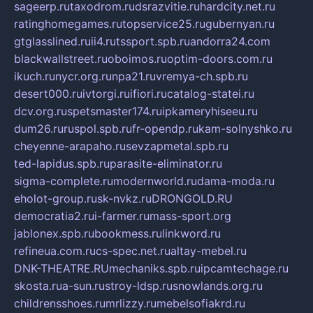
sageerp.ru
taxodrom.ru
dsrazvitie.ru
hardcity.net.ru
ratinghomegames.ru
topservice25.ru
gubernyan.ru
gtglasslined.ru
ii4.ru
tssport.spb.ru
andorra24.com
blackwallstreet.ru
oboimos.ru
optim-doors.com.ru
ikuch.ru
nycr.org.ru
npa21.ru
vremya-ch.spb.ru
desert000.ru
ivtorgi.ru
ifiori.ru
catalog-statei.ru
dcv.org.ru
spetsmaster174.ru
ipkameryhiseeu.ru
dum26.ru
ruspol.spb.ru
fr-opendp.ru
kam-solnyshko.ru
cheyenne-arapaho.ru
sevzapmetal.spb.ru
ted-lapidus.spb.ru
parasite-eliminator.ru
sigma-complete.ru
modernworld.ru
dama-moda.ru
eholot-group.ru
sk-nvkz.ru
DRONGOLD.RU
democratia2.ru
i-farmer.ru
mass-sport.org
jablonex.spb.ru
bookmess.ru
linkword.ru
refineua.com.ru
cs-spec.net.ru
altay-mebel.ru
DNK-THEATRE.RU
mechaniks.spb.ru
ipcamtechage.ru
skosta.ru
a-sun.ru
stroy-ldsp.ru
snowlands.org.ru
childrensshoes.ru
mrlizzy.ru
mebelsofiakrd.ru