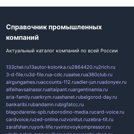
Справочник промышленных
компаний
Актуальный каталог компаний по всей России
133chel.ru
13autor-kolonka.ru
2864420.ru
2rich.ru
3-d-file.ru
3d-file.ru
a-cdc.ru
aalse.ru
a380club.ru
airgungames.ru
accounts-112.ru
adler-jun.ru
adonyev.ru
alfeihavsalnassr.ru
altaipant.ru
argentinamia.ru
aria-family.ru
arkrym.ru
ashanet.ru
belgorod-day.ru
bankaribi.ru
bandamn.ru
bigfatcc.ru
blagodarenie-spb.ru
borodino-media.ru
card-voice.ru
cardvoice.ru
zed-online.ru
zvonitut.ru
zebra-tlt.ru
zarafshan.ru
york-life.ru
vintovoykompressor.ru