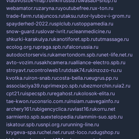
vladivostok-map.ru
vlknrussia.ru
wasabi-shop.ru
webamator.ru
zaryna.ru
youtubefree.ru
x-ton.ru
trade-farm.ru
tajuncos.ru
taksu.ru
tor-lyubov-i-grom.ru
spayderhed-2022.ru
splclub.ru
stoppamedia.ru
snow-guard.ru
slovar-ivrit.ru
cleanmedicine.ru
shkurki-karakulya.ru
kanotiforet.spb.ru
tutmassage.ru
ecolog.org.ru
praga.spb.ru
falcorussia.ru
autodoctorservis.ru
kamertondom.spb.ru
net-life.net.ru
avto-vozim.ru
sakhcamera.ru
alliance-electro.spb.ru
stroyavt.ru
controlweb1.ru
tdsak74.ru
kinzozo-ru.ru
kvotka.ru
iron-snab.ru
costa-bella.ru
eugrus.pp.ru
associaciya39.ru
primexpo.spb.ru
bezmorchin.ru
ia2.ru
cpt21.ru
ispecspb.ru
regahost.ru
kolosok-elita.ru
tae-kwon.ru
consrio.com.ru
insiam.ru
avegainfo.ru
archery161.ru
bigencyclica.ru
vlast16.ru
korru.net
sarmiento.spb.su
extelopedia.ru
lammin-suo.spb.ru
iskatour.spb.ru
snpi.org.ru
running-line.ru
krygeva-spa.ru
chel.net.ru
rust-loco.ru
dugshop.ru