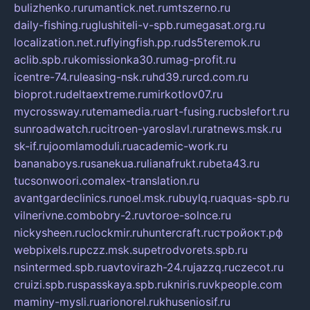
bulizhenko.ru
rumantick.net.ru
mtszerno.ru
daily-fishing.ru
glushiteli-v-spb.ru
megasat.org.ru
localization.net.ru
flyingfish.pp.ru
ds5teremok.ru
aclib.spb.ru
komissionka30.ru
mag-profit.ru
icentre-74.ru
leasing-nsk.ru
hd39.ru
rcd.com.ru
bioprot.ru
deltaextreme.ru
mirkotlov07.ru
mycrossway.ru
temamedia.ru
art-fusing.ru
cbslefort.ru
sunroadwatch.ru
citroen-yaroslavl.ru
ratnews.msk.ru
sk-if.ru
joomlamoduli.ru
academic-work.ru
bananaboys.ru
sanekua.ru
lianafrukt.ru
beta43.ru
tucsonwoori.com
alex-translation.ru
avantgardeclinics.ru
noel.msk.ru
buylq.ru
aquas-spb.ru
vilnerivne.com
bobry-2.ru
vtoroe-solnce.ru
nickysheen.ru
clockmir.ru
huntercraft.ru
стройокт.рф
webpixels.ru
pczz.msk.su
petrodvorets.spb.ru
nsintermed.spb.ru
avtovirazh-24.ru
jazzq.ru
czecot.ru
cruizi.spb.ru
spasskaya.spb.ru
kniris.ru
vkpeople.com
maminy-mysli.ru
arionorel.ru
khuseniosif.ru