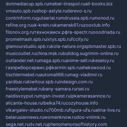
dotmediacup.spb.ru
mebel-tiraspol.ru
all-books.biz
vmauto.spb.ru
shop-astyle.ru
derevo-s.ru
contrinform.ru
gutserial.ru
mdrussia.spb.ru
monod.ru
refine.org.ru
uk-krein.ru
kamensk61.ru
zooclub.info
filonov.org.ru
технокамск.рф
ra-spectr.ru
ooodriada.ru
promelmash.spb.ru
ixtys.spb.ru
fccity.ru
glamourstudio.spb.ru
kola-nature.org
spbmaster.spb.ru
musicoutlet.ru
china.msk.ru
bulldog.su
grimm-online.ru
outlander.net.ru
maga.spb.ru
anime-sell.ru
keseloy.ru
газприборсервис.рф
karmin.spb.ru
shekswood.ru
tischlermebel.ru
automall66.ru
mag-vladimir.ru
yardbar.ru
kiwitour.spb.ru
indesign.com.ru
freestylemebel.ru
bany-samara.ru
rsei.ru
naidisvoyput.ru
mgsn-invest.ru
ipkamerasannce.ru
alicante-house.ru
ibelka74.ru
cozyhouse.info
vlkargalev-studio.ru
700mb.ru
figura-ufa.ru
alina-live.ru
belarusiannews.ru
womenknow.ru
dos-vniimk.ru
sega.net.ru
dv.net.ru
phenomenonsofhistory.com