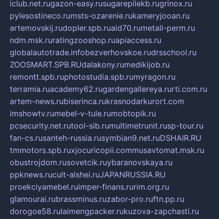
iclub.net.ru
gazon-easy.ru
sugarepilekb.ru
grinox.ru
pylesostineco.ru
msts-ozarenie.ru
kameryjooan.ru
artemovskij.ru
dopler.spb.ru
aid70.ru
metall-perm.ru
ndm.msk.ru
ratingzooshop.ru
apiaccess.ru
globalautotrade.info
bezverhovskoe.ru
drsschool.ru
ZOOSMART.SPB.RU
dalakony.ru
medikijob.ru
remontt.spb.ru
photostudia.spb.ru
myragon.ru
terramia.ru
academy62.ru
gardengallereya.ru
rti.com.ru
artem-news.ru
biserinca.ru
krasnodarkurort.com
imshowtv.ru
mebel-v-tule.ru
mobtopik.ru
pcsecurity.net.ru
tool-sib.ru
multimetrunit.ru
sp-tour.ru
fan-cs.ru
santeh-russia.ru
symbian9.net.ru
DSHAIR.RU
tmmotors.spb.ru
xjocuricopii.com
musavtomat.msk.ru
obustrojdom.ru
sovetcik.ru
ybaranovskaya.ru
ppknews.ru
cult-alshei.ru
JAPANRUSSIA.RU
proekciyamebel.ru
imper-finans.ru
rim.org.ru
glamourai.ru
brassminus.ru
zabor-pro.ru
ftn.pp.ru
dorogoe58.ru
laimengpacker.ru
kuzova-zapchasti.ru