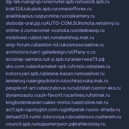
dg-lab.ru
angrup.ru
recruiter.spb.ru
music8.spb.ru
krsk124.ru
kubok.spb.ru
romanofforex.ru
analitikaplus.ru
spyonline.ru
zosikamery.ru
sloboda-ural.pp.ru
AUTO-COM.SU
hohota.net
alimy.ru
online-z.com
aromat-vostoka.ru
otdelkaexp.ru
mobilvest.ru
bbd.net.ru
mebelshop.msk.ru
smp-forum.ru
bastion-td.ru
kosmoscreative.ru
avrmotors.ru
art-galadesign.ru
tiffany-c.ru
ecostep-samara.ru
d-p.spb.ru
галактика73.рф
sko.com.ru
davitamebel-spb.ru
fotsis.ru
tesiaes.ru
kokoroyari.spb.ru
blesna-kazan.ru
mossilver.ru
lenderoq.ru
sergeydobrin.ru
tochkazvuka.msk.ru
people-of-art.ru
bezzubova.ru
clubtibet.ru
orior-aks.ru
dynamoauto.ru
szk-favorit.ru
carlines.ru
flatnsk.ru
kingbolenskaner.ru
alex-motor.ru
astroline.net.ru
act1.spb.ru
polyglot.com.ru
gidlipetsk.ru
ooo-driada.ru
detsad125.ru
mir-zdoroviya.ru
bruslanovo.ru
siterem.ru
council.spb.ru
лодкипатриот.рф
kafekolizey.ru