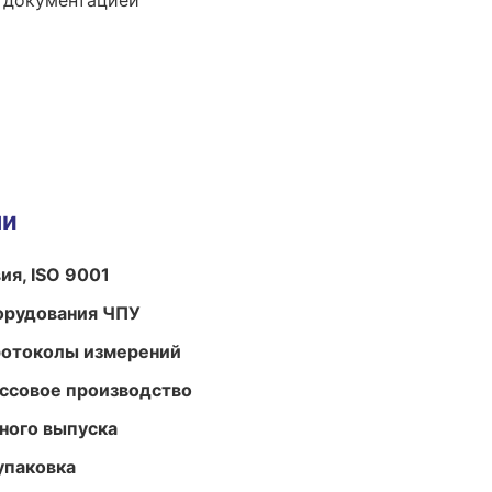
е документацией
ми
ия, ISO 9001
орудования ЧПУ
ротоколы измерений
ассовое производство
ного выпуска
упаковка