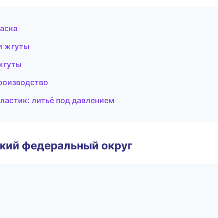
аска
и жгуты
жгуты
роизводство
астик: литьё под давлением
ский федеральный округ