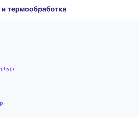
 и термообработка
ербург
э
ар