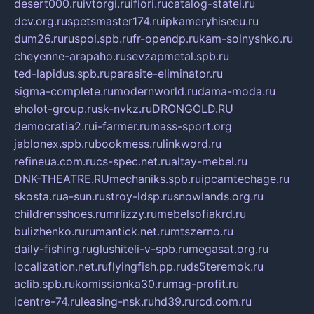
desert000.ru
ivtorgi.ru
ifiori.ru
catalog-statei.ru
dcv.org.ru
spetsmaster174.ru
ipkameryhiseeu.ru
dum26.ru
ruspol.spb.ru
fr-opendp.ru
kam-solnyshko.ru
cheyenne-arapaho.ru
sevzapmetal.spb.ru
ted-lapidus.spb.ru
parasite-eliminator.ru
sigma-complete.ru
modernworld.ru
dama-moda.ru
eholot-group.ru
sk-nvkz.ru
DRONGOLD.RU
democratia2.ru
i-farmer.ru
mass-sport.org
jablonex.spb.ru
bookmess.ru
linkword.ru
refineua.com.ru
cs-spec.net.ru
altay-mebel.ru
DNK-THEATRE.RU
mechaniks.spb.ru
ipcamtechage.ru
skosta.ru
a-sun.ru
stroy-ldsp.ru
snowlands.org.ru
childrensshoes.ru
mrlizzy.ru
mebelsofiakrd.ru
bulizhenko.ru
rumantick.net.ru
mtszerno.ru
daily-fishing.ru
glushiteli-v-spb.ru
megasat.org.ru
localization.net.ru
flyingfish.pp.ru
ds5teremok.ru
aclib.spb.ru
komissionka30.ru
mag-profit.ru
icentre-74.ru
leasing-nsk.ru
hd39.ru
rcd.com.ru