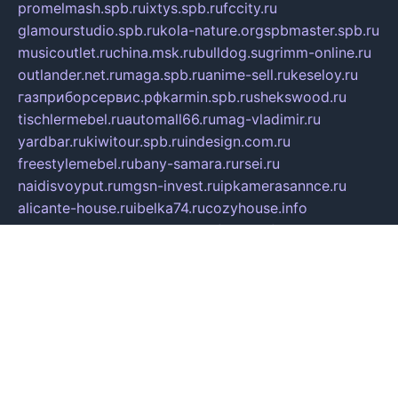
promelmash.spb.ru
ixtys.spb.ru
fccity.ru
glamourstudio.spb.ru
kola-nature.org
spbmaster.spb.ru
musicoutlet.ru
china.msk.ru
bulldog.su
grimm-online.ru
outlander.net.ru
maga.spb.ru
anime-sell.ru
keseloy.ru
газприборсервис.рф
karmin.spb.ru
shekswood.ru
tischlermebel.ru
automall66.ru
mag-vladimir.ru
yardbar.ru
kiwitour.spb.ru
indesign.com.ru
freestylemebel.ru
bany-samara.ru
rsei.ru
naidisvoyput.ru
mgsn-invest.ru
ipkamerasannce.ru
alicante-house.ru
ibelka74.ru
cozyhouse.info
vlkargalev-studio.ru
700mb.ru
figura-ufa.ru
alina-live.ru
belarusiannews.ru
womenknow.ru
dos-vniimk.ru
sega.net.ru
dv.net.ru
phenomenonsofhistory.com
telesputnik.net.ru
wall.pp.ru
pylesosroidmi.ru
gtc-clan.ru
cligs.ru
bibikazap.ru
popova.org.ru
netwhistler.spb.ru
bellvil.ru
bonzon.ru
iss-vladik.ru
defiparis.net.ru
las-gryzas.ru
amku.ru
electednews.spb.ru
feather.org.ru
spar72.ru
tankiigri.ru