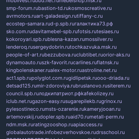
mobilvest.ru
bbd.net.ru
mebelshop.msk.ru
smp-forum.ru
bastion-td.ru
kosmoscreative.ru
avrmotors.ru
art-galadesign.ru
tiffany-c.ru
ecostep-samara.ru
d-p.spb.ru
галактика73.рф
sko.com.ru
davitamebel-spb.ru
fotsis.ru
tesiaes.ru
kokoroyari.spb.ru
blesna-kazan.ru
mossilver.ru
lenderoq.ru
sergeydobrin.ru
tochkazvuka.msk.ru
people-of-art.ru
bezzubova.ru
clubtibet.ru
orior-aks.ru
dynamoauto.ru
szk-favorit.ru
carlines.ru
flatnsk.ru
kingbolenskaner.ru
alex-motor.ru
astroline.net.ru
act1.spb.ru
polyglot.com.ru
gidlipetsk.ru
ooo-driada.ru
detsad125.ru
mir-zdoroviya.ru
bruslanovo.ru
siterem.ru
council.spb.ru
лодкипатриот.рф
kafekolizey.ru
iclub.net.ru
gazon-easy.ru
sugarepilekb.ru
grinox.ru
pylesostineco.ru
msts-ozarenie.ru
kameryjooan.ru
artemovskij.ru
dopler.spb.ru
aid70.ru
metall-perm.ru
ndm.msk.ru
ratingzooshop.ru
apiaccess.ru
globalautotrade.info
bezverhovskoe.ru
drsschool.ru