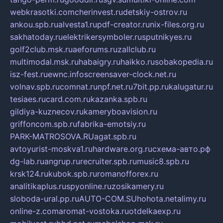
webkrasotki.com
cherinvest.ru
detskiy-ostrov.ru
ankou.spb.ru
alvesta1.ru
pdf-creator.ru
nix-files.org.ru
sakhatoday.ru
elektrikersymboler.ru
sputnikyes.ru
golf2club.msk.ru
aeforums.ru
zallclub.ru
multimodal.msk.ru
habaigry.ru
haikko.ru
sobakopedia.ru
isz-fest.ru
ewnc.info
screensaver-clock.net.ru
volnav.spb.ru
comnat.ru
npf.net.ru
7bit.pp.ru
kalugatur.ru
tesiaes.ru
card.com.ru
kazanka.spb.ru
gildiya-kuznecov.ru
kameryboavision.ru
griffoncom.spb.ru
fabrika-emotsiy.ru
PARK-MATROSOVA.RU
agat.spb.ru
avtoyurist-moskva1.ru
hardware.org.ru
схема-авто.рф
dg-lab.ru
angrup.ru
recruiter.spb.ru
music8.spb.ru
krsk124.ru
kubok.spb.ru
romanofforex.ru
analitikaplus.ru
spyonline.ru
zosikamery.ru
sloboda-ural.pp.ru
AUTO-COM.SU
hohota.net
alimy.ru
online-z.com
aromat-vostoka.ru
otdelkaexp.ru