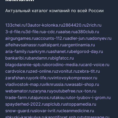
Актуальный каталог компаний по всей России
133chel.ru
13autor-kolonka.ru
2864420.ru
2rich.ru
3-d-file.ru
3d-file.ru
a-cdc.ru
aalse.ru
a380club.ru
airgungames.ru
accounts-112.ru
adler-jun.ru
adonyev.ru
alfeihavsalnassr.ru
altaipant.ru
argentinamia.ru
aria-family.ru
arkrym.ru
ashanet.ru
belgorod-day.ru
bankaribi.ru
bandamn.ru
bigfatcc.ru
blagodarenie-spb.ru
borodino-media.ru
card-voice.ru
cardvoice.ru
zed-online.ru
zvonitut.ru
zebra-tlt.ru
zarafshan.ru
york-life.ru
vintovoykompressor.ru
vladivostok-map.ru
vlknrussia.ru
wasabi-shop.ru
webamator.ru
zaryna.ru
youtubefree.ru
x-ton.ru
trade-farm.ru
tajuncos.ru
taksu.ru
tor-lyubov-i-grom.ru
spayderhed-2022.ru
splclub.ru
stoppamedia.ru
snow-guard.ru
slovar-ivrit.ru
cleanmedicine.ru
shkurki-karakulya.ru
kanotiforet.spb.ru
tutmassage.ru