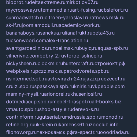
bioprot.ru
deltaextreme.ru
mirkotlov07.ru
mycrossway.ru
temamedia.ru
art-fusing.ru
cbslefort.ru
sunroadwatch.ru
citroen-yaroslavl.ru
ratnews.msk.ru
sk-if.ru
joomlamoduli.ru
academic-work.ru
bananaboys.ru
sanekua.ru
lianafrukt.ru
beta43.ru
tucsonwoori.com
alex-translation.ru
avantgardeclinics.ru
noel.msk.ru
buylq.ru
aquas-spb.ru
vilnerivne.com
bobry-2.ru
vtoroe-solnce.ru
nickysheen.ru
clockmir.ru
huntercraft.ru
стройокт.рф
webpixels.ru
pczz.msk.su
petrodvorets.spb.ru
nsintermed.spb.ru
avtovirazh-24.ru
jazzq.ru
czecot.ru
cruizi.spb.ru
spasskaya.spb.ru
kniris.ru
vkpeople.com
maminy-mysli.ru
arionorel.ru
khuseniosif.ru
dotmediacup.spb.ru
mebel-tiraspol.ru
all-books.biz
vmauto.spb.ru
shop-astyle.ru
derevo-s.ru
contrinform.ru
gutserial.ru
mdrussia.spb.ru
monod.ru
refine.org.ru
uk-krein.ru
kamensk61.ru
zooclub.info
filonov.org.ru
технокамск.рф
ra-spectr.ru
ooodriada.ru