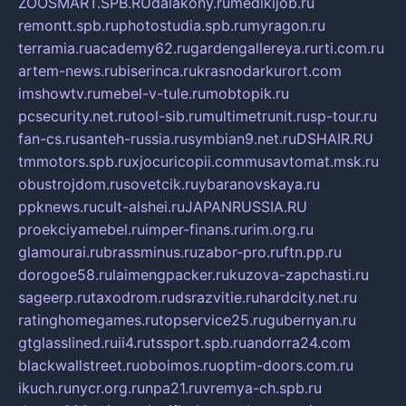
ZOOSMART.SPB.RU
dalakony.ru
medikijob.ru
remontt.spb.ru
photostudia.spb.ru
myragon.ru
terramia.ru
academy62.ru
gardengallereya.ru
rti.com.ru
artem-news.ru
biserinca.ru
krasnodarkurort.com
imshowtv.ru
mebel-v-tule.ru
mobtopik.ru
pcsecurity.net.ru
tool-sib.ru
multimetrunit.ru
sp-tour.ru
fan-cs.ru
santeh-russia.ru
symbian9.net.ru
DSHAIR.RU
tmmotors.spb.ru
xjocuricopii.com
musavtomat.msk.ru
obustrojdom.ru
sovetcik.ru
ybaranovskaya.ru
ppknews.ru
cult-alshei.ru
JAPANRUSSIA.RU
proekciyamebel.ru
imper-finans.ru
rim.org.ru
glamourai.ru
brassminus.ru
zabor-pro.ru
ftn.pp.ru
dorogoe58.ru
laimengpacker.ru
kuzova-zapchasti.ru
sageerp.ru
taxodrom.ru
dsrazvitie.ru
hardcity.net.ru
ratinghomegames.ru
topservice25.ru
gubernyan.ru
gtglasslined.ru
ii4.ru
tssport.spb.ru
andorra24.com
blackwallstreet.ru
oboimos.ru
optim-doors.com.ru
ikuch.ru
nycr.org.ru
npa21.ru
vremya-ch.spb.ru