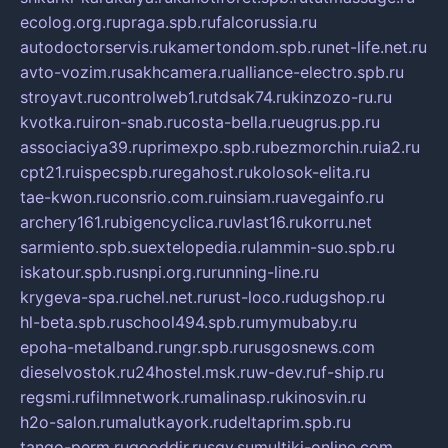
ecolog.org.ru
praga.spb.ru
falcorussia.ru
autodoctorservis.ru
kamertondom.spb.ru
net-life.net.ru
avto-vozim.ru
sakhcamera.ru
alliance-electro.spb.ru
stroyavt.ru
controlweb1.ru
tdsak74.ru
kinzozo-ru.ru
kvotka.ru
iron-snab.ru
costa-bella.ru
eugrus.pp.ru
associaciya39.ru
primexpo.spb.ru
bezmorchin.ru
ia2.ru
cpt21.ru
ispecspb.ru
regahost.ru
kolosok-elita.ru
tae-kwon.ru
consrio.com.ru
insiam.ru
avegainfo.ru
archery161.ru
bigencyclica.ru
vlast16.ru
korru.net
sarmiento.spb.su
extelopedia.ru
lammin-suo.spb.ru
iskatour.spb.ru
snpi.org.ru
running-line.ru
krygeva-spa.ru
chel.net.ru
rust-loco.ru
dugshop.ru
hl-beta.spb.ru
school494.spb.ru
mymubaby.ru
epoha-metalband.ru
ngr.spb.ru
rusgosnews.com
dieselvostok.ru
24hostel.msk.ru
w-dev.ru
f-ship.ru
regsmi.ru
filmnetwork.ru
malinasp.ru
kinosvin.ru
h2o-salon.ru
malutkayork.ru
deltaprim.spb.ru
tango-perm.ru
gooddir.ru
sgv.su
multiki-online.com