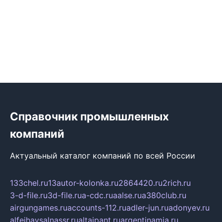
Справочник промышленных
компаний
Актуальный каталог компаний по всей России
133chel.ru
13autor-kolonka.ru
2864420.ru
2rich.ru
3-d-file.ru
3d-file.ru
a-cdc.ru
aalse.ru
a380club.ru
airgungames.ru
accounts-112.ru
adler-jun.ru
adonyev.ru
alfeihavsalnassr.ru
altaipant.ru
argentinamia.ru