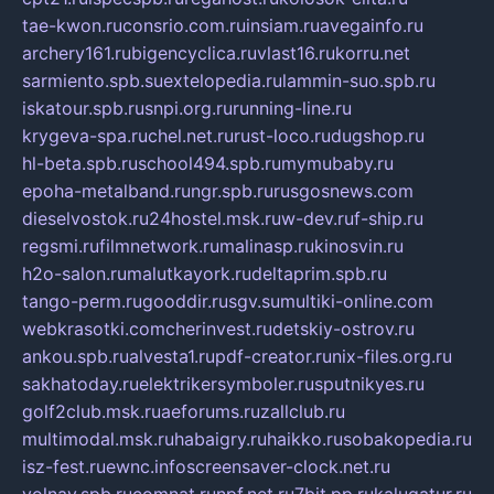
tae-kwon.ru
consrio.com.ru
insiam.ru
avegainfo.ru
archery161.ru
bigencyclica.ru
vlast16.ru
korru.net
sarmiento.spb.su
extelopedia.ru
lammin-suo.spb.ru
iskatour.spb.ru
snpi.org.ru
running-line.ru
krygeva-spa.ru
chel.net.ru
rust-loco.ru
dugshop.ru
hl-beta.spb.ru
school494.spb.ru
mymubaby.ru
epoha-metalband.ru
ngr.spb.ru
rusgosnews.com
dieselvostok.ru
24hostel.msk.ru
w-dev.ru
f-ship.ru
regsmi.ru
filmnetwork.ru
malinasp.ru
kinosvin.ru
h2o-salon.ru
malutkayork.ru
deltaprim.spb.ru
tango-perm.ru
gooddir.ru
sgv.su
multiki-online.com
webkrasotki.com
cherinvest.ru
detskiy-ostrov.ru
ankou.spb.ru
alvesta1.ru
pdf-creator.ru
nix-files.org.ru
sakhatoday.ru
elektrikersymboler.ru
sputnikyes.ru
golf2club.msk.ru
aeforums.ru
zallclub.ru
multimodal.msk.ru
habaigry.ru
haikko.ru
sobakopedia.ru
isz-fest.ru
ewnc.info
screensaver-clock.net.ru