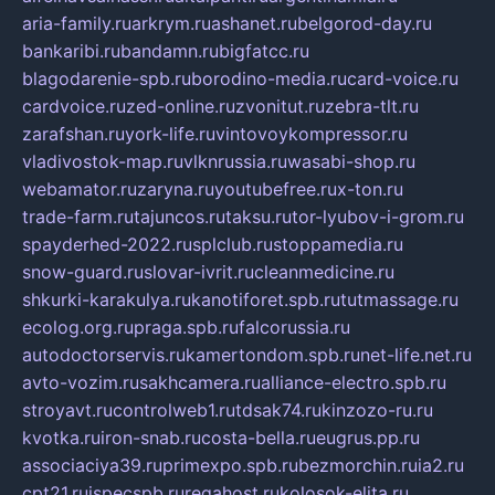
aria-family.ru
arkrym.ru
ashanet.ru
belgorod-day.ru
bankaribi.ru
bandamn.ru
bigfatcc.ru
blagodarenie-spb.ru
borodino-media.ru
card-voice.ru
cardvoice.ru
zed-online.ru
zvonitut.ru
zebra-tlt.ru
zarafshan.ru
york-life.ru
vintovoykompressor.ru
vladivostok-map.ru
vlknrussia.ru
wasabi-shop.ru
webamator.ru
zaryna.ru
youtubefree.ru
x-ton.ru
trade-farm.ru
tajuncos.ru
taksu.ru
tor-lyubov-i-grom.ru
spayderhed-2022.ru
splclub.ru
stoppamedia.ru
snow-guard.ru
slovar-ivrit.ru
cleanmedicine.ru
shkurki-karakulya.ru
kanotiforet.spb.ru
tutmassage.ru
ecolog.org.ru
praga.spb.ru
falcorussia.ru
autodoctorservis.ru
kamertondom.spb.ru
net-life.net.ru
avto-vozim.ru
sakhcamera.ru
alliance-electro.spb.ru
stroyavt.ru
controlweb1.ru
tdsak74.ru
kinzozo-ru.ru
kvotka.ru
iron-snab.ru
costa-bella.ru
eugrus.pp.ru
associaciya39.ru
primexpo.spb.ru
bezmorchin.ru
ia2.ru
cpt21.ru
ispecspb.ru
regahost.ru
kolosok-elita.ru