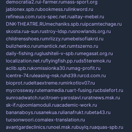
democratia2.ru
i-farmer.ru
mass-sport.org
jablonex.spb.ru
bookmess.ru
linkword.ru
refineua.com.ru
cs-spec.net.ru
altay-mebel.ru
DNK-THEATRE.RU
mechaniks.spb.ru
ipcamtechage.ru
skosta.ru
a-sun.ru
stroy-ldsp.ru
snowlands.org.ru
childrensshoes.ru
mrlizzy.ru
mebelsofiakrd.ru
bulizhenko.ru
rumantick.net.ru
mtszerno.ru
daily-fishing.ru
glushiteli-v-spb.ru
megasat.org.ru
localization.net.ru
flyingfish.pp.ru
ds5teremok.ru
aclib.spb.ru
komissionka30.ru
mag-profit.ru
icentre-74.ru
leasing-nsk.ru
hd39.ru
rcd.com.ru
bioprot.ru
deltaextreme.ru
mirkotlov07.ru
mycrossway.ru
temamedia.ru
art-fusing.ru
cbslefort.ru
sunroadwatch.ru
citroen-yaroslavl.ru
ratnews.msk.ru
sk-if.ru
joomlamoduli.ru
academic-work.ru
bananaboys.ru
sanekua.ru
lianafrukt.ru
beta43.ru
tucsonwoori.com
alex-translation.ru
avantgardeclinics.ru
noel.msk.ru
buylq.ru
aquas-spb.ru