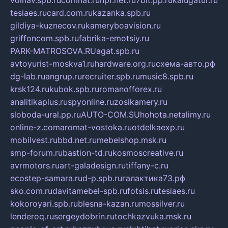
volnav.spb.ru
comnat.ru
npf.net.ru
7bit.pp.ru
kalugatur.ru
tesiaes.ru
card.com.ru
kazanka.spb.ru
gildiya-kuznecov.ru
kameryboavision.ru
griffoncom.spb.ru
fabrika-emotsiy.ru
PARK-MATROSOVA.RU
agat.spb.ru
avtoyurist-moskva1.ru
hardware.org.ru
схема-авто.рф
dg-lab.ru
angrup.ru
recruiter.spb.ru
music8.spb.ru
krsk124.ru
kubok.spb.ru
romanofforex.ru
analitikaplus.ru
spyonline.ru
zosikamery.ru
sloboda-ural.pp.ru
AUTO-COM.SU
hohota.net
alimy.ru
online-z.com
aromat-vostoka.ru
otdelkaexp.ru
mobilvest.ru
bbd.net.ru
mebelshop.msk.ru
smp-forum.ru
bastion-td.ru
kosmoscreative.ru
avrmotors.ru
art-galadesign.ru
tiffany-c.ru
ecostep-samara.ru
d-p.spb.ru
галактика73.рф
sko.com.ru
davitamebel-spb.ru
fotsis.ru
tesiaes.ru
kokoroyari.spb.ru
blesna-kazan.ru
mossilver.ru
lenderoq.ru
sergeydobrin.ru
tochkazvuka.msk.ru