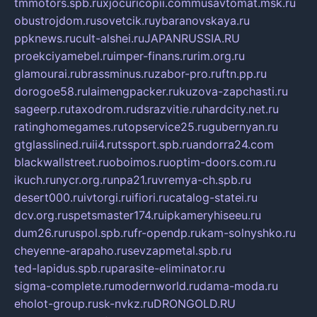
tmmotors.spb.ru
xjocuricopii.com
musavtomat.msk.ru
obustrojdom.ru
sovetcik.ru
ybaranovskaya.ru
ppknews.ru
cult-alshei.ru
JAPANRUSSIA.RU
proekciyamebel.ru
imper-finans.ru
rim.org.ru
glamourai.ru
brassminus.ru
zabor-pro.ru
ftn.pp.ru
dorogoe58.ru
laimengpacker.ru
kuzova-zapchasti.ru
sageerp.ru
taxodrom.ru
dsrazvitie.ru
hardcity.net.ru
ratinghomegames.ru
topservice25.ru
gubernyan.ru
gtglasslined.ru
ii4.ru
tssport.spb.ru
andorra24.com
blackwallstreet.ru
oboimos.ru
optim-doors.com.ru
ikuch.ru
nycr.org.ru
npa21.ru
vremya-ch.spb.ru
desert000.ru
ivtorgi.ru
ifiori.ru
catalog-statei.ru
dcv.org.ru
spetsmaster174.ru
ipkameryhiseeu.ru
dum26.ru
ruspol.spb.ru
fr-opendp.ru
kam-solnyshko.ru
cheyenne-arapaho.ru
sevzapmetal.spb.ru
ted-lapidus.spb.ru
parasite-eliminator.ru
sigma-complete.ru
modernworld.ru
dama-moda.ru
eholot-group.ru
sk-nvkz.ru
DRONGOLD.RU