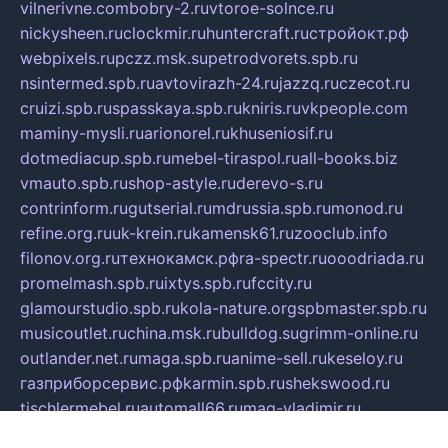
vilnerivne.com
bobry-2.ru
vtoroe-solnce.ru
nickysheen.ru
clockmir.ru
huntercraft.ru
стройокт.рф
webpixels.ru
pczz.msk.su
petrodvorets.spb.ru
nsintermed.spb.ru
avtovirazh-24.ru
jazzq.ru
czecot.ru
cruizi.spb.ru
spasskaya.spb.ru
kniris.ru
vkpeople.com
maminy-mysli.ru
arionorel.ru
khuseniosif.ru
dotmediacup.spb.ru
mebel-tiraspol.ru
all-books.biz
vmauto.spb.ru
shop-astyle.ru
derevo-s.ru
contrinform.ru
gutserial.ru
mdrussia.spb.ru
monod.ru
refine.org.ru
uk-krein.ru
kamensk61.ru
zooclub.info
filonov.org.ru
технокамск.рф
ra-spectr.ru
ooodriada.ru
promelmash.spb.ru
ixtys.spb.ru
fccity.ru
glamourstudio.spb.ru
kola-nature.org
spbmaster.spb.ru
musicoutlet.ru
china.msk.ru
bulldog.su
grimm-online.ru
outlander.net.ru
maga.spb.ru
anime-sell.ru
keseloy.ru
газприборсервис.рф
karmin.spb.ru
shekswood.ru
tischlermebel.ru
automall66.ru
mag-vladimir.ru
yardbar.ru
kiwitour.spb.ru
indesign.com.ru