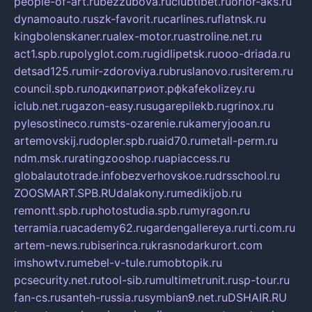
people-of-art.ru
bezzubova.ru
clubtibet.ru
orior-aks.ru
dynamoauto.ru
szk-favorit.ru
carlines.ru
flatnsk.ru
kingbolenskaner.ru
alex-motor.ru
astroline.net.ru
act1.spb.ru
polyglot.com.ru
gidlipetsk.ru
ooo-driada.ru
detsad125.ru
mir-zdoroviya.ru
bruslanovo.ru
siterem.ru
council.spb.ru
лодкипатриот.рф
kafekolizey.ru
iclub.net.ru
gazon-easy.ru
sugarepilekb.ru
grinox.ru
pylesostineco.ru
msts-ozarenie.ru
kameryjooan.ru
artemovskij.ru
dopler.spb.ru
aid70.ru
metall-perm.ru
ndm.msk.ru
ratingzooshop.ru
apiaccess.ru
globalautotrade.info
bezverhovskoe.ru
drsschool.ru
ZOOSMART.SPB.RU
dalakony.ru
medikijob.ru
remontt.spb.ru
photostudia.spb.ru
myragon.ru
terramia.ru
academy62.ru
gardengallereya.ru
rti.com.ru
artem-news.ru
biserinca.ru
krasnodarkurort.com
imshowtv.ru
mebel-v-tule.ru
mobtopik.ru
pcsecurity.net.ru
tool-sib.ru
multimetrunit.ru
sp-tour.ru
fan-cs.ru
santeh-russia.ru
symbian9.net.ru
DSHAIR.RU