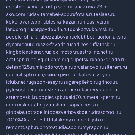
ecostep-samara.ru
d-p.spb.ru
галактика73.рф
sko.com.ru
davitamebel-spb.ru
fotsis.ru
tesiaes.ru
kokoroyari.spb.ru
blesna-kazan.ru
mossilver.ru
lenderoq.ru
sergeydobrin.ru
tochkazvuka.msk.ru
people-of-art.ru
bezzubova.ru
clubtibet.ru
orior-aks.ru
dynamoauto.ru
szk-favorit.ru
carlines.ru
flatnsk.ru
kingbolenskaner.ru
alex-motor.ru
astroline.net.ru
act1.spb.ru
polyglot.com.ru
gidlipetsk.ru
ooo-driada.ru
detsad125.ru
mir-zdoroviya.ru
bruslanovo.ru
siterem.ru
council.spb.ru
лодкипатриот.рф
kafekolizey.ru
iclub.net.ru
gazon-easy.ru
sugarepilekb.ru
grinox.ru
pylesostineco.ru
msts-ozarenie.ru
kameryjooan.ru
artemovskij.ru
dopler.spb.ru
aid70.ru
metall-perm.ru
ndm.msk.ru
ratingzooshop.ru
apiaccess.ru
globalautotrade.info
bezverhovskoe.ru
drsschool.ru
ZOOSMART.SPB.RU
dalakony.ru
medikijob.ru
remontt.spb.ru
photostudia.spb.ru
myragon.ru
terramia.ru
academy62.ru
gardengallereya.ru
rti.com.ru