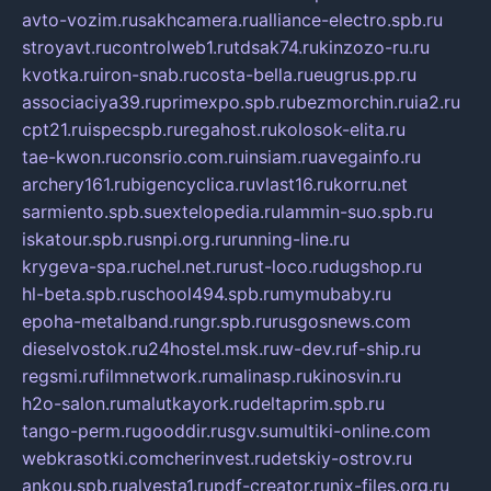
avto-vozim.ru
sakhcamera.ru
alliance-electro.spb.ru
stroyavt.ru
controlweb1.ru
tdsak74.ru
kinzozo-ru.ru
kvotka.ru
iron-snab.ru
costa-bella.ru
eugrus.pp.ru
associaciya39.ru
primexpo.spb.ru
bezmorchin.ru
ia2.ru
cpt21.ru
ispecspb.ru
regahost.ru
kolosok-elita.ru
tae-kwon.ru
consrio.com.ru
insiam.ru
avegainfo.ru
archery161.ru
bigencyclica.ru
vlast16.ru
korru.net
sarmiento.spb.su
extelopedia.ru
lammin-suo.spb.ru
iskatour.spb.ru
snpi.org.ru
running-line.ru
krygeva-spa.ru
chel.net.ru
rust-loco.ru
dugshop.ru
hl-beta.spb.ru
school494.spb.ru
mymubaby.ru
epoha-metalband.ru
ngr.spb.ru
rusgosnews.com
dieselvostok.ru
24hostel.msk.ru
w-dev.ru
f-ship.ru
regsmi.ru
filmnetwork.ru
malinasp.ru
kinosvin.ru
h2o-salon.ru
malutkayork.ru
deltaprim.spb.ru
tango-perm.ru
gooddir.ru
sgv.su
multiki-online.com
webkrasotki.com
cherinvest.ru
detskiy-ostrov.ru
ankou.spb.ru
alvesta1.ru
pdf-creator.ru
nix-files.org.ru