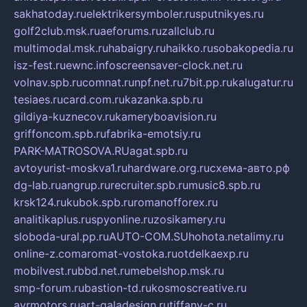
sakhatoday.ru
elektrikersymboler.ru
sputnikyes.ru
golf2club.msk.ru
aeforums.ru
zallclub.ru
multimodal.msk.ru
habaigry.ru
haikko.ru
sobakopedia.ru
isz-fest.ru
ewnc.info
screensaver-clock.net.ru
volnav.spb.ru
comnat.ru
npf.net.ru
7bit.pp.ru
kalugatur.ru
tesiaes.ru
card.com.ru
kazanka.spb.ru
gildiya-kuznecov.ru
kameryboavision.ru
griffoncom.spb.ru
fabrika-emotsiy.ru
PARK-MATROSOVA.RU
agat.spb.ru
avtoyurist-moskva1.ru
hardware.org.ru
схема-авто.рф
dg-lab.ru
angrup.ru
recruiter.spb.ru
music8.spb.ru
krsk124.ru
kubok.spb.ru
romanofforex.ru
analitikaplus.ru
spyonline.ru
zosikamery.ru
sloboda-ural.pp.ru
AUTO-COM.SU
hohota.net
alimy.ru
online-z.com
aromat-vostoka.ru
otdelkaexp.ru
mobilvest.ru
bbd.net.ru
mebelshop.msk.ru
smp-forum.ru
bastion-td.ru
kosmoscreative.ru
avrmotors.ru
art-galadesign.ru
tiffany-c.ru