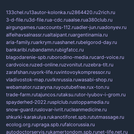
133chel.ru
13autor-kolonka.ru
2864420.ru
2rich.ru
3-d-file.ru
3d-file.ru
a-cdc.ru
aalse.ru
a380club.ru
airgungames.ru
accounts-112.ru
adler-jun.ru
adonyev.ru
alfeihavsalnassr.ru
altaipant.ru
argentinamia.ru
aria-family.ru
arkrym.ru
ashanet.ru
belgorod-day.ru
bankaribi.ru
bandamn.ru
bigfatcc.ru
blagodarenie-spb.ru
borodino-media.ru
card-voice.ru
cardvoice.ru
zed-online.ru
zvonitut.ru
zebra-tlt.ru
zarafshan.ru
york-life.ru
vintovoykompressor.ru
vladivostok-map.ru
vlknrussia.ru
wasabi-shop.ru
webamator.ru
zaryna.ru
youtubefree.ru
x-ton.ru
trade-farm.ru
tajuncos.ru
taksu.ru
tor-lyubov-i-grom.ru
spayderhed-2022.ru
splclub.ru
stoppamedia.ru
snow-guard.ru
slovar-ivrit.ru
cleanmedicine.ru
shkurki-karakulya.ru
kanotiforet.spb.ru
tutmassage.ru
ecolog.org.ru
praga.spb.ru
falcorussia.ru
autodoctorservis.ru
kamertondom.spb.ru
net-life.net.ru