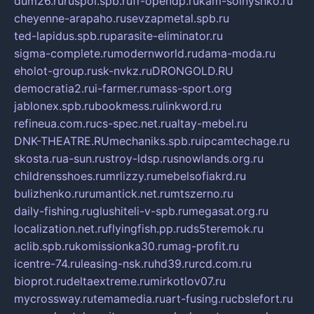
dum26.ru
ruspol.spb.ru
fr-opendp.ru
kam-solnyshko.ru
cheyenne-arapaho.ru
sevzapmetal.spb.ru
ted-lapidus.spb.ru
parasite-eliminator.ru
sigma-complete.ru
modernworld.ru
dama-moda.ru
eholot-group.ru
sk-nvkz.ru
DRONGOLD.RU
democratia2.ru
i-farmer.ru
mass-sport.org
jablonex.spb.ru
bookmess.ru
linkword.ru
refineua.com.ru
cs-spec.net.ru
altay-mebel.ru
DNK-THEATRE.RU
mechaniks.spb.ru
ipcamtechage.ru
skosta.ru
a-sun.ru
stroy-ldsp.ru
snowlands.org.ru
childrensshoes.ru
mrlizzy.ru
mebelsofiakrd.ru
bulizhenko.ru
rumantick.net.ru
mtszerno.ru
daily-fishing.ru
glushiteli-v-spb.ru
megasat.org.ru
localization.net.ru
flyingfish.pp.ru
ds5teremok.ru
aclib.spb.ru
komissionka30.ru
mag-profit.ru
icentre-74.ru
leasing-nsk.ru
hd39.ru
rcd.com.ru
bioprot.ru
deltaextreme.ru
mirkotlov07.ru
mycrossway.ru
temamedia.ru
art-fusing.ru
cbslefort.ru