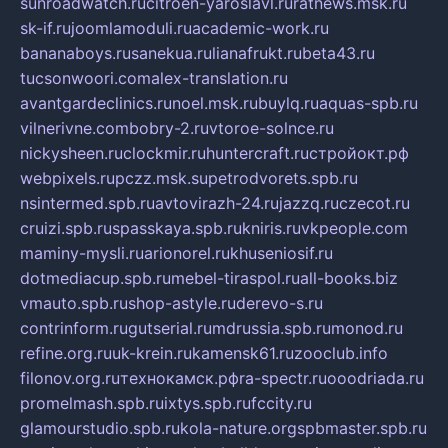
sunroadwatch.ru
citroen-yaroslavl.ru
ratnews.msk.ru
sk-if.ru
joomlamoduli.ru
academic-work.ru
bananaboys.ru
sanekua.ru
lianafrukt.ru
beta43.ru
tucsonwoori.com
alex-translation.ru
avantgardeclinics.ru
noel.msk.ru
buylq.ru
aquas-spb.ru
vilnerivne.com
bobry-2.ru
vtoroe-solnce.ru
nickysheen.ru
clockmir.ru
huntercraft.ru
стройокт.рф
webpixels.ru
pczz.msk.su
petrodvorets.spb.ru
nsintermed.spb.ru
avtovirazh-24.ru
jazzq.ru
czecot.ru
cruizi.spb.ru
spasskaya.spb.ru
kniris.ru
vkpeople.com
maminy-mysli.ru
arionorel.ru
khuseniosif.ru
dotmediacup.spb.ru
mebel-tiraspol.ru
all-books.biz
vmauto.spb.ru
shop-astyle.ru
derevo-s.ru
contrinform.ru
gutserial.ru
mdrussia.spb.ru
monod.ru
refine.org.ru
uk-krein.ru
kamensk61.ru
zooclub.info
filonov.org.ru
технокамск.рф
ra-spectr.ru
ooodriada.ru
promelmash.spb.ru
ixtys.spb.ru
fccity.ru
glamourstudio.spb.ru
kola-nature.org
spbmaster.spb.ru