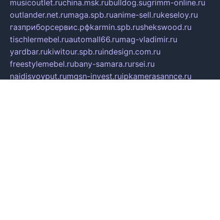
musicoutlet.ru
china.msk.ru
bulldog.su
grimm-online.ru
outlander.net.ru
maga.spb.ru
anime-sell.ru
keseloy.ru
газприборсервис.рф
karmin.spb.ru
shekswood.ru
tischlermebel.ru
automall66.ru
mag-vladimir.ru
yardbar.ru
kiwitour.spb.ru
indesign.com.ru
freestylemebel.ru
bany-samara.ru
rsei.ru
naidisvoyput.ru
mgsn-invest.ru
ipkamerasannce.ru
alicante-house.ru
ibelka74.ru
cozyhouse.info
vlkargalev-studio.ru
700mb.ru
figura-ufa.ru
alina-live.ru
belarusiannews.ru
womenknow.ru
dos-vniimk.ru
sega.net.ru
dv.net.ru
phenomenonsofhistory.com
telesputnik.net.ru
wall.pp.ru
pylesosroidmi.ru
gtc-clan.ru
cligs.ru
bibikazap.ru
popova.org.ru
netwhistler.spb.ru
bellvil.ru
bonzon.ru
iss-vladik.ru
defiparis.net.ru
las-gryzas.ru
amku.ru
electednews.spb.ru
feather.org.ru
spar72.ru
tankiigri.ru
dominus.com.ru
ibtree.ru
sanykool.pp.ru
unixlib.org.ru
menatep.spb.ru
gartenterrassen.ru
printeka.ru