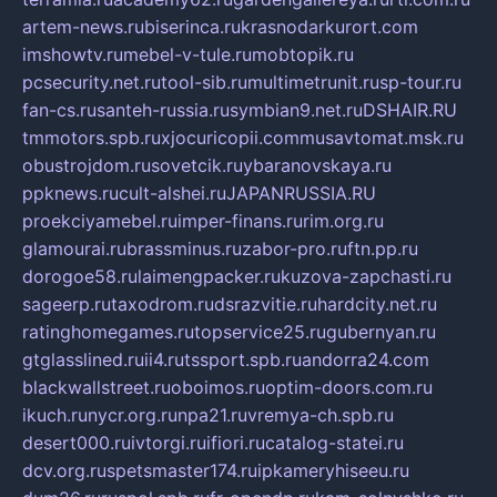
artem-news.ru
biserinca.ru
krasnodarkurort.com
imshowtv.ru
mebel-v-tule.ru
mobtopik.ru
pcsecurity.net.ru
tool-sib.ru
multimetrunit.ru
sp-tour.ru
fan-cs.ru
santeh-russia.ru
symbian9.net.ru
DSHAIR.RU
tmmotors.spb.ru
xjocuricopii.com
musavtomat.msk.ru
obustrojdom.ru
sovetcik.ru
ybaranovskaya.ru
ppknews.ru
cult-alshei.ru
JAPANRUSSIA.RU
proekciyamebel.ru
imper-finans.ru
rim.org.ru
glamourai.ru
brassminus.ru
zabor-pro.ru
ftn.pp.ru
dorogoe58.ru
laimengpacker.ru
kuzova-zapchasti.ru
sageerp.ru
taxodrom.ru
dsrazvitie.ru
hardcity.net.ru
ratinghomegames.ru
topservice25.ru
gubernyan.ru
gtglasslined.ru
ii4.ru
tssport.spb.ru
andorra24.com
blackwallstreet.ru
oboimos.ru
optim-doors.com.ru
ikuch.ru
nycr.org.ru
npa21.ru
vremya-ch.spb.ru
desert000.ru
ivtorgi.ru
ifiori.ru
catalog-statei.ru
dcv.org.ru
spetsmaster174.ru
ipkameryhiseeu.ru