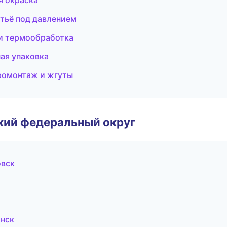
я окраска
тьё под давлением
и термообработка
ая упаковка
тромонтаж и жгуты
ский федеральный округ
овск
нск