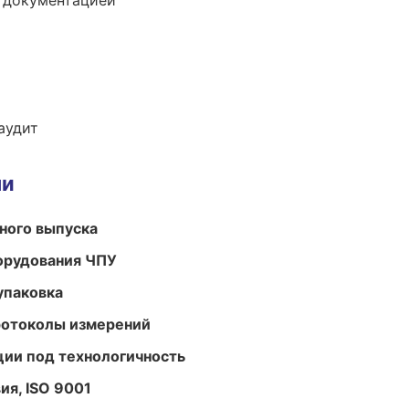
е документацией
аудит
ми
ного выпуска
орудования ЧПУ
упаковка
ротоколы измерений
ции под технологичность
ия, ISO 9001