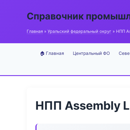
Справочник промышл
Главная
»
Уральский федеральный округ
» НПП As
🏠 Главная
Центральный ФО
Севе
НПП Assembly L