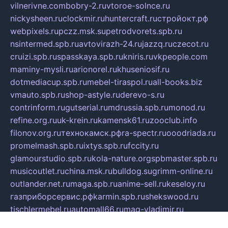
vilnerivne.com
bobry-2.ru
vtoroe-solnce.ru
nickysheen.ru
clockmir.ru
huntercraft.ru
стройокт.рф
webpixels.ru
pczz.msk.su
petrodvorets.spb.ru
nsintermed.spb.ru
avtovirazh-24.ru
jazzq.ru
czecot.ru
cruizi.spb.ru
spasskaya.spb.ru
kniris.ru
vkpeople.com
maminy-mysli.ru
arionorel.ru
khuseniosif.ru
dotmediacup.spb.ru
mebel-tiraspol.ru
all-books.biz
vmauto.spb.ru
shop-astyle.ru
derevo-s.ru
contrinform.ru
gutserial.ru
mdrussia.spb.ru
monod.ru
refine.org.ru
uk-krein.ru
kamensk61.ru
zooclub.info
filonov.org.ru
технокамск.рф
ra-spectr.ru
ooodriada.ru
promelmash.spb.ru
ixtys.spb.ru
fccity.ru
glamourstudio.spb.ru
kola-nature.org
spbmaster.spb.ru
musicoutlet.ru
china.msk.ru
bulldog.su
grimm-online.ru
outlander.net.ru
maga.spb.ru
anime-sell.ru
keseloy.ru
газприборсервис.рф
karmin.spb.ru
shekswood.ru
tischlermebel.ru
automall66.ru
mag-vladimir.ru
yardbar.ru
kiwitour.spb.ru
indesign.com.ru