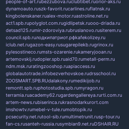
people-of-art.ru
bezzubova.ru
clubtibet.ru
orior-aks.ru
dynamoauto.ru
szk-favorit.ru
carlines.ru
flatnsk.ru
kingbolenskaner.ru
alex-motor.ru
astroline.net.ru
act1.spb.ru
polyglot.com.ru
gidlipetsk.ru
ooo-driada.ru
detsad125.ru
mir-zdoroviya.ru
bruslanovo.ru
siterem.ru
council.spb.ru
лодкипатриот.рф
kafekolizey.ru
iclub.net.ru
gazon-easy.ru
sugarepilekb.ru
grinox.ru
pylesostineco.ru
msts-ozarenie.ru
kameryjooan.ru
artemovskij.ru
dopler.spb.ru
aid70.ru
metall-perm.ru
ndm.msk.ru
ratingzooshop.ru
apiaccess.ru
globalautotrade.info
bezverhovskoe.ru
drsschool.ru
ZOOSMART.SPB.RU
dalakony.ru
medikijob.ru
remontt.spb.ru
photostudia.spb.ru
myragon.ru
terramia.ru
academy62.ru
gardengallereya.ru
rti.com.ru
artem-news.ru
biserinca.ru
krasnodarkurort.com
imshowtv.ru
mebel-v-tule.ru
mobtopik.ru
pcsecurity.net.ru
tool-sib.ru
multimetrunit.ru
sp-tour.ru
fan-cs.ru
santeh-russia.ru
symbian9.net.ru
DSHAIR.RU