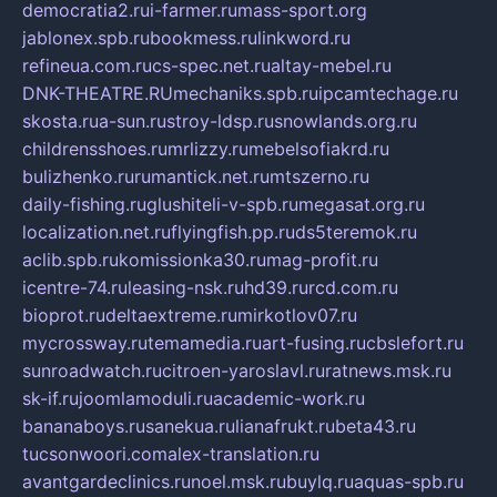
democratia2.ru
i-farmer.ru
mass-sport.org
jablonex.spb.ru
bookmess.ru
linkword.ru
refineua.com.ru
cs-spec.net.ru
altay-mebel.ru
DNK-THEATRE.RU
mechaniks.spb.ru
ipcamtechage.ru
skosta.ru
a-sun.ru
stroy-ldsp.ru
snowlands.org.ru
childrensshoes.ru
mrlizzy.ru
mebelsofiakrd.ru
bulizhenko.ru
rumantick.net.ru
mtszerno.ru
daily-fishing.ru
glushiteli-v-spb.ru
megasat.org.ru
localization.net.ru
flyingfish.pp.ru
ds5teremok.ru
aclib.spb.ru
komissionka30.ru
mag-profit.ru
icentre-74.ru
leasing-nsk.ru
hd39.ru
rcd.com.ru
bioprot.ru
deltaextreme.ru
mirkotlov07.ru
mycrossway.ru
temamedia.ru
art-fusing.ru
cbslefort.ru
sunroadwatch.ru
citroen-yaroslavl.ru
ratnews.msk.ru
sk-if.ru
joomlamoduli.ru
academic-work.ru
bananaboys.ru
sanekua.ru
lianafrukt.ru
beta43.ru
tucsonwoori.com
alex-translation.ru
avantgardeclinics.ru
noel.msk.ru
buylq.ru
aquas-spb.ru