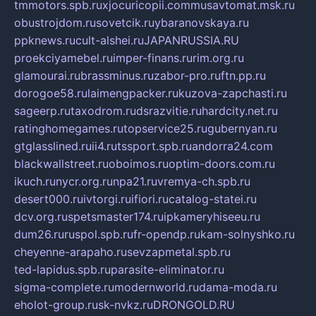
tmmotors.spb.ru
xjocuricopii.com
musavtomat.msk.ru
obustrojdom.ru
sovetcik.ru
ybaranovskaya.ru
ppknews.ru
cult-alshei.ru
JAPANRUSSIA.RU
proekciyamebel.ru
imper-finans.ru
rim.org.ru
glamourai.ru
brassminus.ru
zabor-pro.ru
ftn.pp.ru
dorogoe58.ru
laimengpacker.ru
kuzova-zapchasti.ru
sageerp.ru
taxodrom.ru
dsrazvitie.ru
hardcity.net.ru
ratinghomegames.ru
topservice25.ru
gubernyan.ru
gtglasslined.ru
ii4.ru
tssport.spb.ru
andorra24.com
blackwallstreet.ru
oboimos.ru
optim-doors.com.ru
ikuch.ru
nycr.org.ru
npa21.ru
vremya-ch.spb.ru
desert000.ru
ivtorgi.ru
ifiori.ru
catalog-statei.ru
dcv.org.ru
spetsmaster174.ru
ipkameryhiseeu.ru
dum26.ru
ruspol.spb.ru
fr-opendp.ru
kam-solnyshko.ru
cheyenne-arapaho.ru
sevzapmetal.spb.ru
ted-lapidus.spb.ru
parasite-eliminator.ru
sigma-complete.ru
modernworld.ru
dama-moda.ru
eholot-group.ru
sk-nvkz.ru
DRONGOLD.RU