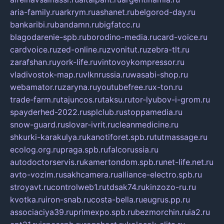
aria-family.ru
arkrym.ru
ashanet.ru
belgorod-day.ru
bankaribi.ru
bandamn.ru
bigfatcc.ru
blagodarenie-spb.ru
borodino-media.ru
card-voice.ru
cardvoice.ru
zed-online.ru
zvonitut.ru
zebra-tlt.ru
zarafshan.ru
york-life.ru
vintovoykompressor.ru
vladivostok-map.ru
vlknrussia.ru
wasabi-shop.ru
webamator.ru
zaryna.ru
youtubefree.ru
x-ton.ru
trade-farm.ru
tajuncos.ru
taksu.ru
tor-lyubov-i-grom.ru
spayderhed-2022.ru
splclub.ru
stoppamedia.ru
snow-guard.ru
slovar-ivrit.ru
cleanmedicine.ru
shkurki-karakulya.ru
kanotiforet.spb.ru
tutmassage.ru
ecolog.org.ru
praga.spb.ru
falcorussia.ru
autodoctorservis.ru
kamertondom.spb.ru
net-life.net.ru
avto-vozim.ru
sakhcamera.ru
alliance-electro.spb.ru
stroyavt.ru
controlweb1.ru
tdsak74.ru
kinzozo-ru.ru
kvotka.ru
iron-snab.ru
costa-bella.ru
eugrus.pp.ru
associaciya39.ru
primexpo.spb.ru
bezmorchin.ru
ia2.ru