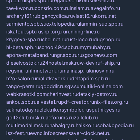
cpt21.ru
ispecspb.ru
regahost.ru
kolosok-elita.ru
tae-kwon.ru
consrio.com.ru
insiam.ru
avegainfo.ru
archery161.ru
bigencyclica.ru
vlast16.ru
korru.net
sarmiento.spb.su
extelopedia.ru
lammin-suo.spb.ru
iskatour.spb.ru
snpi.org.ru
running-line.ru
krygeva-spa.ru
chel.net.ru
rust-loco.ru
dugshop.ru
hl-beta.spb.ru
school494.spb.ru
mymubaby.ru
epoha-metalband.ru
ngr.spb.ru
rusgosnews.com
dieselvostok.ru
24hostel.msk.ru
w-dev.ru
f-ship.ru
regsmi.ru
filmnetwork.ru
malinasp.ru
kinosvin.ru
h2o-salon.ru
malutkayork.ru
deltaprim.spb.ru
tango-perm.ru
gooddir.ru
sgv.su
multiki-online.com
webkrasotki.com
cherinvest.ru
detskiy-ostrov.ru
ankou.spb.ru
alvesta1.ru
pdf-creator.ru
nix-files.org.ru
sakhatoday.ru
elektrikersymboler.ru
sputnikyes.ru
golf2club.msk.ru
aeforums.ru
zallclub.ru
multimodal.msk.ru
habaigry.ru
haikko.ru
sobakopedia.ru
isz-fest.ru
ewnc.info
screensaver-clock.net.ru