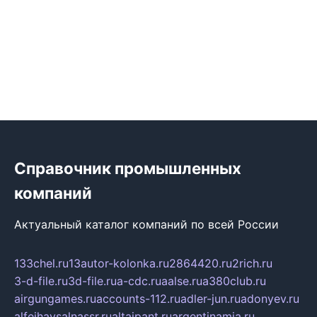
Справочник промышленных
компаний
Актуальный каталог компаний по всей России
133chel.ru
13autor-kolonka.ru
2864420.ru
2rich.ru
3-d-file.ru
3d-file.ru
a-cdc.ru
aalse.ru
a380club.ru
airgungames.ru
accounts-112.ru
adler-jun.ru
adonyev.ru
alfeihavsalnassr.ru
altaipant.ru
argentinamia.ru