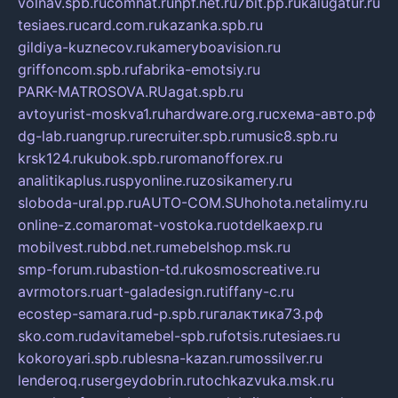
volnav.spb.ru
comnat.ru
npf.net.ru
7bit.pp.ru
kalugatur.ru
tesiaes.ru
card.com.ru
kazanka.spb.ru
gildiya-kuznecov.ru
kameryboavision.ru
griffoncom.spb.ru
fabrika-emotsiy.ru
PARK-MATROSOVA.RU
agat.spb.ru
avtoyurist-moskva1.ru
hardware.org.ru
схема-авто.рф
dg-lab.ru
angrup.ru
recruiter.spb.ru
music8.spb.ru
krsk124.ru
kubok.spb.ru
romanofforex.ru
analitikaplus.ru
spyonline.ru
zosikamery.ru
sloboda-ural.pp.ru
AUTO-COM.SU
hohota.net
alimy.ru
online-z.com
aromat-vostoka.ru
otdelkaexp.ru
mobilvest.ru
bbd.net.ru
mebelshop.msk.ru
smp-forum.ru
bastion-td.ru
kosmoscreative.ru
avrmotors.ru
art-galadesign.ru
tiffany-c.ru
ecostep-samara.ru
d-p.spb.ru
галактика73.рф
sko.com.ru
davitamebel-spb.ru
fotsis.ru
tesiaes.ru
kokoroyari.spb.ru
blesna-kazan.ru
mossilver.ru
lenderoq.ru
sergeydobrin.ru
tochkazvuka.msk.ru