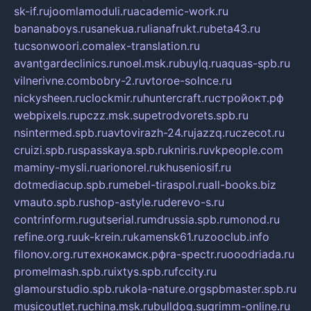
sk-if.ru
joomlamoduli.ru
academic-work.ru
bananaboys.ru
sanekua.ru
lianafrukt.ru
beta43.ru
tucsonwoori.com
alex-translation.ru
avantgardeclinics.ru
noel.msk.ru
buylq.ru
aquas-spb.ru
vilnerivne.com
bobry-2.ru
vtoroe-solnce.ru
nickysheen.ru
clockmir.ru
huntercraft.ru
стройокт.рф
webpixels.ru
pczz.msk.su
petrodvorets.spb.ru
nsintermed.spb.ru
avtovirazh-24.ru
jazzq.ru
czecot.ru
cruizi.spb.ru
spasskaya.spb.ru
kniris.ru
vkpeople.com
maminy-mysli.ru
arionorel.ru
khuseniosif.ru
dotmediacup.spb.ru
mebel-tiraspol.ru
all-books.biz
vmauto.spb.ru
shop-astyle.ru
derevo-s.ru
contrinform.ru
gutserial.ru
mdrussia.spb.ru
monod.ru
refine.org.ru
uk-krein.ru
kamensk61.ru
zooclub.info
filonov.org.ru
технокамск.рф
ra-spectr.ru
ooodriada.ru
promelmash.spb.ru
ixtys.spb.ru
fccity.ru
glamourstudio.spb.ru
kola-nature.org
spbmaster.spb.ru
musicoutlet.ru
china.msk.ru
bulldog.su
grimm-online.ru