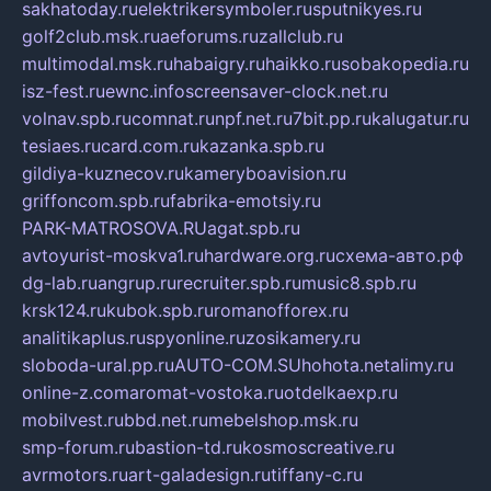
sakhatoday.ru
elektrikersymboler.ru
sputnikyes.ru
golf2club.msk.ru
aeforums.ru
zallclub.ru
multimodal.msk.ru
habaigry.ru
haikko.ru
sobakopedia.ru
isz-fest.ru
ewnc.info
screensaver-clock.net.ru
volnav.spb.ru
comnat.ru
npf.net.ru
7bit.pp.ru
kalugatur.ru
tesiaes.ru
card.com.ru
kazanka.spb.ru
gildiya-kuznecov.ru
kameryboavision.ru
griffoncom.spb.ru
fabrika-emotsiy.ru
PARK-MATROSOVA.RU
agat.spb.ru
avtoyurist-moskva1.ru
hardware.org.ru
схема-авто.рф
dg-lab.ru
angrup.ru
recruiter.spb.ru
music8.spb.ru
krsk124.ru
kubok.spb.ru
romanofforex.ru
analitikaplus.ru
spyonline.ru
zosikamery.ru
sloboda-ural.pp.ru
AUTO-COM.SU
hohota.net
alimy.ru
online-z.com
aromat-vostoka.ru
otdelkaexp.ru
mobilvest.ru
bbd.net.ru
mebelshop.msk.ru
smp-forum.ru
bastion-td.ru
kosmoscreative.ru
avrmotors.ru
art-galadesign.ru
tiffany-c.ru