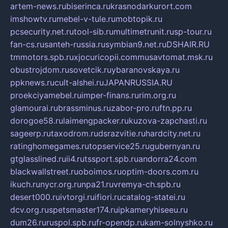
artem-news.ru
biserinca.ru
krasnodarkurort.com
imshowtv.ru
mebel-v-tule.ru
mobtopik.ru
pcsecurity.net.ru
tool-sib.ru
multimetrunit.ru
sp-tour.ru
fan-cs.ru
santeh-russia.ru
symbian9.net.ru
DSHAIR.RU
tmmotors.spb.ru
xjocuricopii.com
musavtomat.msk.ru
obustrojdom.ru
sovetcik.ru
ybaranovskaya.ru
ppknews.ru
cult-alshei.ru
JAPANRUSSIA.RU
proekciyamebel.ru
imper-finans.ru
rim.org.ru
glamourai.ru
brassminus.ru
zabor-pro.ru
ftn.pp.ru
dorogoe58.ru
laimengpacker.ru
kuzova-zapchasti.ru
sageerp.ru
taxodrom.ru
dsrazvitie.ru
hardcity.net.ru
ratinghomegames.ru
topservice25.ru
gubernyan.ru
gtglasslined.ru
ii4.ru
tssport.spb.ru
andorra24.com
blackwallstreet.ru
oboimos.ru
optim-doors.com.ru
ikuch.ru
nycr.org.ru
npa21.ru
vremya-ch.spb.ru
desert000.ru
ivtorgi.ru
ifiori.ru
catalog-statei.ru
dcv.org.ru
spetsmaster174.ru
ipkameryhiseeu.ru
dum26.ru
ruspol.spb.ru
fr-opendp.ru
kam-solnyshko.ru