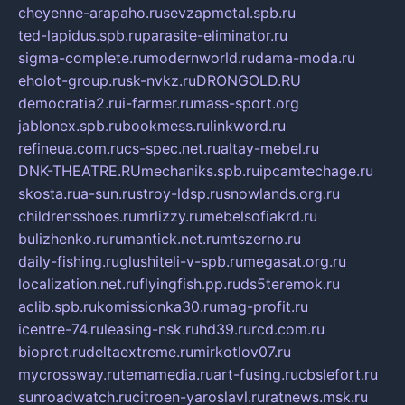
cheyenne-arapaho.ru
sevzapmetal.spb.ru
ted-lapidus.spb.ru
parasite-eliminator.ru
sigma-complete.ru
modernworld.ru
dama-moda.ru
eholot-group.ru
sk-nvkz.ru
DRONGOLD.RU
democratia2.ru
i-farmer.ru
mass-sport.org
jablonex.spb.ru
bookmess.ru
linkword.ru
refineua.com.ru
cs-spec.net.ru
altay-mebel.ru
DNK-THEATRE.RU
mechaniks.spb.ru
ipcamtechage.ru
skosta.ru
a-sun.ru
stroy-ldsp.ru
snowlands.org.ru
childrensshoes.ru
mrlizzy.ru
mebelsofiakrd.ru
bulizhenko.ru
rumantick.net.ru
mtszerno.ru
daily-fishing.ru
glushiteli-v-spb.ru
megasat.org.ru
localization.net.ru
flyingfish.pp.ru
ds5teremok.ru
aclib.spb.ru
komissionka30.ru
mag-profit.ru
icentre-74.ru
leasing-nsk.ru
hd39.ru
rcd.com.ru
bioprot.ru
deltaextreme.ru
mirkotlov07.ru
mycrossway.ru
temamedia.ru
art-fusing.ru
cbslefort.ru
sunroadwatch.ru
citroen-yaroslavl.ru
ratnews.msk.ru