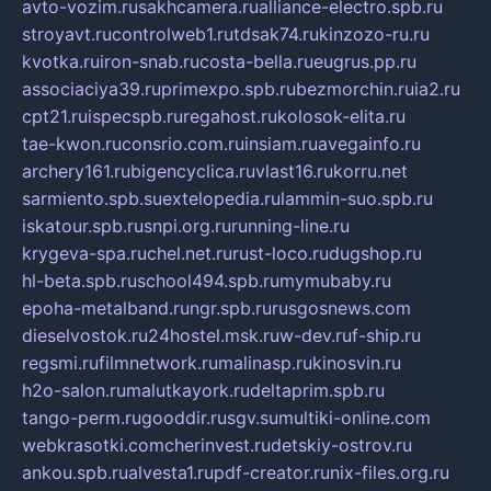
avto-vozim.ru
sakhcamera.ru
alliance-electro.spb.ru
stroyavt.ru
controlweb1.ru
tdsak74.ru
kinzozo-ru.ru
kvotka.ru
iron-snab.ru
costa-bella.ru
eugrus.pp.ru
associaciya39.ru
primexpo.spb.ru
bezmorchin.ru
ia2.ru
cpt21.ru
ispecspb.ru
regahost.ru
kolosok-elita.ru
tae-kwon.ru
consrio.com.ru
insiam.ru
avegainfo.ru
archery161.ru
bigencyclica.ru
vlast16.ru
korru.net
sarmiento.spb.su
extelopedia.ru
lammin-suo.spb.ru
iskatour.spb.ru
snpi.org.ru
running-line.ru
krygeva-spa.ru
chel.net.ru
rust-loco.ru
dugshop.ru
hl-beta.spb.ru
school494.spb.ru
mymubaby.ru
epoha-metalband.ru
ngr.spb.ru
rusgosnews.com
dieselvostok.ru
24hostel.msk.ru
w-dev.ru
f-ship.ru
regsmi.ru
filmnetwork.ru
malinasp.ru
kinosvin.ru
h2o-salon.ru
malutkayork.ru
deltaprim.spb.ru
tango-perm.ru
gooddir.ru
sgv.su
multiki-online.com
webkrasotki.com
cherinvest.ru
detskiy-ostrov.ru
ankou.spb.ru
alvesta1.ru
pdf-creator.ru
nix-files.org.ru