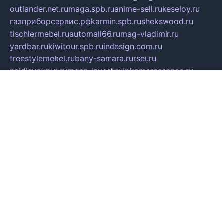
outlander.net.ru
maga.spb.ru
anime-sell.ru
keseloy.ru
газприборсервис.рф
karmin.spb.ru
shekswood.ru
tischlermebel.ru
automall66.ru
mag-vladimir.ru
yardbar.ru
kiwitour.spb.ru
indesign.com.ru
freestylemebel.ru
bany-samara.ru
rsei.ru
naidisvoyput.ru
mgsn-invest.ru
ipkamerasannce.ru
alicante-house.ru
ibelka74.ru
cozyhouse.info
vlkargalev-studio.ru
700mb.ru
figura-ufa.ru
alina-live.ru
belarusiannews.ru
womenknow.ru
dos-vniimk.ru
sega.net.ru
dv.net.ru
phenomenonsofhistory.com
telesputnik.net.ru
wall.pp.ru
pylesosroidmi.ru
gtc-clan.ru
cligs.ru
bibikazap.ru
popova.org.ru
netwhistler.spb.ru
bellvil.ru
bonzon.ru
iss-vladik.ru
defiparis.net.ru
las-gryzas.ru
amku.ru
electednews.spb.ru
feather.org.ru
spar72.ru
tankiigri.ru
dominus.com.ru
ibtree.ru
sanykool.pp.ru
unixlib.org.ru
menatep.spb.ru
gartenterrassen.ru
printeka.ru
skvozilka.com.ru
parkovka-pub.ru
lovemobi.ru
art-ru.ru