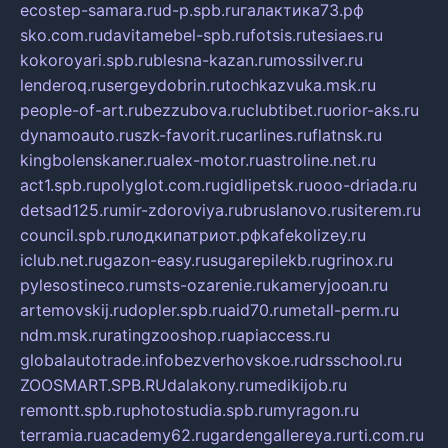
ecostep-samara.ru
d-p.spb.ru
галактика73.рф
sko.com.ru
davitamebel-spb.ru
fotsis.ru
tesiaes.ru
kokoroyari.spb.ru
blesna-kazan.ru
mossilver.ru
lenderoq.ru
sergeydobrin.ru
tochkazvuka.msk.ru
people-of-art.ru
bezzubova.ru
clubtibet.ru
orior-aks.ru
dynamoauto.ru
szk-favorit.ru
carlines.ru
flatnsk.ru
kingbolenskaner.ru
alex-motor.ru
astroline.net.ru
act1.spb.ru
polyglot.com.ru
gidlipetsk.ru
ooo-driada.ru
detsad125.ru
mir-zdoroviya.ru
bruslanovo.ru
siterem.ru
council.spb.ru
лодкипатриот.рф
kafekolizey.ru
iclub.net.ru
gazon-easy.ru
sugarepilekb.ru
grinox.ru
pylesostineco.ru
msts-ozarenie.ru
kameryjooan.ru
artemovskij.ru
dopler.spb.ru
aid70.ru
metall-perm.ru
ndm.msk.ru
ratingzooshop.ru
apiaccess.ru
globalautotrade.info
bezverhovskoe.ru
drsschool.ru
ZOOSMART.SPB.RU
dalakony.ru
medikijob.ru
remontt.spb.ru
photostudia.spb.ru
myragon.ru
terramia.ru
academy62.ru
gardengallereya.ru
rti.com.ru