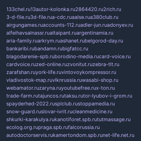
133chel.ru
13autor-kolonka.ru
2864420.ru
2rich.ru
3-d-file.ru
3d-file.ru
a-cdc.ru
aalse.ru
a380club.ru
airgungames.ru
accounts-112.ru
adler-jun.ru
adonyev.ru
alfeihavsalnassr.ru
altaipant.ru
argentinamia.ru
aria-family.ru
arkrym.ru
ashanet.ru
belgorod-day.ru
bankaribi.ru
bandamn.ru
bigfatcc.ru
blagodarenie-spb.ru
borodino-media.ru
card-voice.ru
cardvoice.ru
zed-online.ru
zvonitut.ru
zebra-tlt.ru
zarafshan.ru
york-life.ru
vintovoykompressor.ru
vladivostok-map.ru
vlknrussia.ru
wasabi-shop.ru
webamator.ru
zaryna.ru
youtubefree.ru
x-ton.ru
trade-farm.ru
tajuncos.ru
taksu.ru
tor-lyubov-i-grom.ru
spayderhed-2022.ru
splclub.ru
stoppamedia.ru
snow-guard.ru
slovar-ivrit.ru
cleanmedicine.ru
shkurki-karakulya.ru
kanotiforet.spb.ru
tutmassage.ru
ecolog.org.ru
praga.spb.ru
falcorussia.ru
autodoctorservis.ru
kamertondom.spb.ru
net-life.net.ru