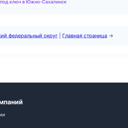
 под ключ в Южно-Сахалинск
кий федеральный округ
|
Главная страница
→
мпаний
сии