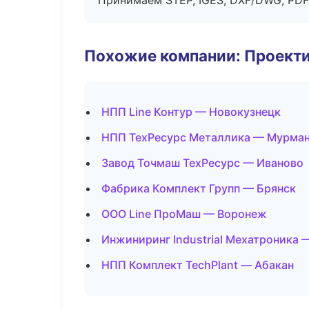
Принимаем STEP, IGES, DXF/DWG, PDF
Похожие компании: Проекти
НПП Line Контур — Новокузнецк
НПП ТехРесурс Металлика — Мурма
Завод Точмаш ТехРесурс — Иваново
Фабрика Комплект Групп — Брянск
ООО Line ПроМаш — Воронеж
Инжиниринг Industrial Мехатроника
НПП Комплект TechPlant — Абакан