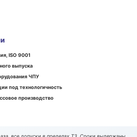
ми
ия, ISO 9001
ного выпуска
орудования ЧПУ
ции под технологичность
ассовое производство
аза, все допуски в пределах ТЗ. Сроки выдержаны.