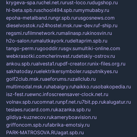
krygeva-spa.ru
chel.net.ru
rust-loco.ru
dugshop.ru
hl-beta.spb.ru
school494.spb.ru
mymubaby.ru
epoha-metalband.ru
ngr.spb.ru
rusgosnews.com
dieselvostok.ru
24hostel.msk.ru
w-dev.ru
f-ship.ru
regsmi.ru
filmnetwork.ru
malinasp.ru
kinosvin.ru
h2o-salon.ru
malutkayork.ru
deltaprim.spb.ru
tango-perm.ru
gooddir.ru
sgv.su
multiki-online.com
webkrasotki.com
cherinvest.ru
detskiy-ostrov.ru
ankou.spb.ru
alvesta1.ru
pdf-creator.ru
nix-files.org.ru
sakhatoday.ru
elektrikersymboler.ru
sputnikyes.ru
golf2club.msk.ru
aeforums.ru
zallclub.ru
multimodal.msk.ru
habaigry.ru
haikko.ru
sobakopedia.ru
isz-fest.ru
ewnc.info
screensaver-clock.net.ru
volnav.spb.ru
comnat.ru
npf.net.ru
7bit.pp.ru
kalugatur.ru
tesiaes.ru
card.com.ru
kazanka.spb.ru
gildiya-kuznecov.ru
kameryboavision.ru
griffoncom.spb.ru
fabrika-emotsiy.ru
PARK-MATROSOVA.RU
agat.spb.ru