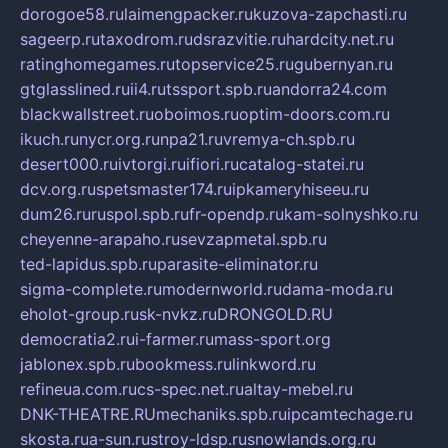
dorogoe58.ru
laimengpacker.ru
kuzova-zapchasti.ru
sageerp.ru
taxodrom.ru
dsrazvitie.ru
hardcity.net.ru
ratinghomegames.ru
topservice25.ru
gubernyan.ru
gtglasslined.ru
ii4.ru
tssport.spb.ru
andorra24.com
blackwallstreet.ru
oboimos.ru
optim-doors.com.ru
ikuch.ru
nycr.org.ru
npa21.ru
vremya-ch.spb.ru
desert000.ru
ivtorgi.ru
ifiori.ru
catalog-statei.ru
dcv.org.ru
spetsmaster174.ru
ipkameryhiseeu.ru
dum26.ru
ruspol.spb.ru
fr-opendp.ru
kam-solnyshko.ru
cheyenne-arapaho.ru
sevzapmetal.spb.ru
ted-lapidus.spb.ru
parasite-eliminator.ru
sigma-complete.ru
modernworld.ru
dama-moda.ru
eholot-group.ru
sk-nvkz.ru
DRONGOLD.RU
democratia2.ru
i-farmer.ru
mass-sport.org
jablonex.spb.ru
bookmess.ru
linkword.ru
refineua.com.ru
cs-spec.net.ru
altay-mebel.ru
DNK-THEATRE.RU
mechaniks.spb.ru
ipcamtechage.ru
skosta.ru
a-sun.ru
stroy-ldsp.ru
snowlands.org.ru