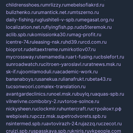
childrensshoes.ru
mrlizzy.ru
mebelsofiakrd.ru
bulizhenko.ru
rumantick.net.ru
mtszerno.ru
daily-fishing.ru
glushiteli-v-spb.ru
megasat.org.ru
localization.net.ru
flyingfish.pp.ru
ds5teremok.ru
aclib.spb.ru
komissionka30.ru
mag-profit.ru
icentre-74.ru
leasing-nsk.ru
hd39.ru
rcd.com.ru
bioprot.ru
deltaextreme.ru
mirkotlov07.ru
mycrossway.ru
temamedia.ru
art-fusing.ru
cbslefort.ru
sunroadwatch.ru
citroen-yaroslavl.ru
ratnews.msk.ru
sk-if.ru
joomlamoduli.ru
academic-work.ru
bananaboys.ru
sanekua.ru
lianafrukt.ru
beta43.ru
tucsonwoori.com
alex-translation.ru
avantgardeclinics.ru
noel.msk.ru
buylq.ru
aquas-spb.ru
vilnerivne.com
bobry-2.ru
vtoroe-solnce.ru
nickysheen.ru
clockmir.ru
huntercraft.ru
стройокт.рф
webpixels.ru
pczz.msk.su
petrodvorets.spb.ru
nsintermed.spb.ru
avtovirazh-24.ru
jazzq.ru
czecot.ru
cruizi.spb.ru
spasskaya.spb.ru
kniris.ru
vkpeople.com