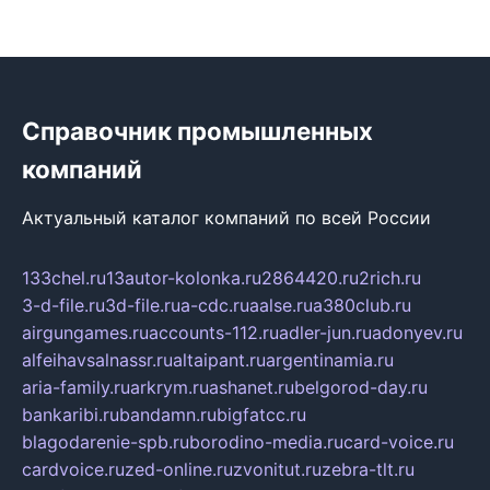
Справочник промышленных
компаний
Актуальный каталог компаний по всей России
133chel.ru
13autor-kolonka.ru
2864420.ru
2rich.ru
3-d-file.ru
3d-file.ru
a-cdc.ru
aalse.ru
a380club.ru
airgungames.ru
accounts-112.ru
adler-jun.ru
adonyev.ru
alfeihavsalnassr.ru
altaipant.ru
argentinamia.ru
aria-family.ru
arkrym.ru
ashanet.ru
belgorod-day.ru
bankaribi.ru
bandamn.ru
bigfatcc.ru
blagodarenie-spb.ru
borodino-media.ru
card-voice.ru
cardvoice.ru
zed-online.ru
zvonitut.ru
zebra-tlt.ru