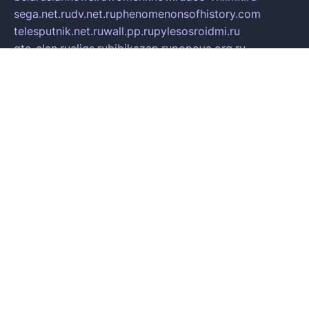
sega.net.ru
dv.net.ru
phenomenonsofhistory.com
telesputnik.net.ru
wall.pp.ru
pylesosroidmi.ru
gtc-clan.ru
cligs.ru
bibikazap.ru
popova.org.ru
netwhistler.spb.ru
bellvil.ru
bonzon.ru
iss-vladik.ru
defiparis.net.ru
las-gryzas.ru
amku.ru
electednews.spb.ru
feather.org.ru
spar72.ru
tankiigri.ru
dominus.com.ru
ibtree.ru
sanykool.pp.ru
unixlib.org.ru
menatep.spb.ru
gartenterrassen.ru
printeka.ru
skvozilka.com.ru
parkovka-pub.ru
lovemobi.ru
art-ru.ru
emulatorz.com.ru
alucomp.com.ru
tatforum.com.ru
alternativa-profi.ru
dermakler.ru
artsurvey.ru
aredir.ru
khimspas.ru
centr-maxi.ru
2018r.ru
bort-stomer-defort.ru
professional2.ru
gibsons.ru
artselena.ru
art-pilot.ru
ingredient.spb.ru
npfpolimer.spb.ru
argentum.spb.ru
hom-edu.ru
af-num.ru
cashadvanceamericasev.org
trexp.spb.ru
apteka-gerzena.ru
vasilyevka.msk.ru
personalloanrgx.org
tishanskiysdk.ru
atma-volga.ru