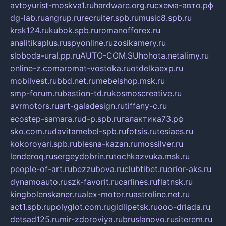
avtoyurist-moskva1.ru
hardware.org.ru
схема-авто.рф
dg-lab.ru
angrup.ru
recruiter.spb.ru
music8.spb.ru
krsk124.ru
kubok.spb.ru
romanofforex.ru
analitikaplus.ru
spyonline.ru
zosikamery.ru
sloboda-ural.pp.ru
AUTO-COM.SU
hohota.net
alimy.ru
online-z.com
aromat-vostoka.ru
otdelkaexp.ru
mobilvest.ru
bbd.net.ru
mebelshop.msk.ru
smp-forum.ru
bastion-td.ru
kosmoscreative.ru
avrmotors.ru
art-galadesign.ru
tiffany-c.ru
ecostep-samara.ru
d-p.spb.ru
галактика73.рф
sko.com.ru
davitamebel-spb.ru
fotsis.ru
tesiaes.ru
kokoroyari.spb.ru
blesna-kazan.ru
mossilver.ru
lenderoq.ru
sergeydobrin.ru
tochkazvuka.msk.ru
people-of-art.ru
bezzubova.ru
clubtibet.ru
orior-aks.ru
dynamoauto.ru
szk-favorit.ru
carlines.ru
flatnsk.ru
kingbolenskaner.ru
alex-motor.ru
astroline.net.ru
act1.spb.ru
polyglot.com.ru
gidlipetsk.ru
ooo-driada.ru
detsad125.ru
mir-zdoroviya.ru
bruslanovo.ru
siterem.ru