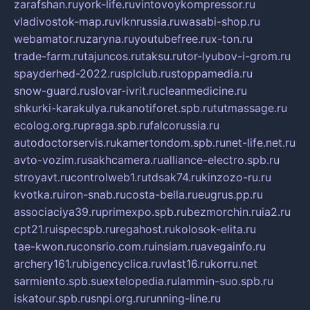
zarafshan.ru
york-life.ru
vintovoykompressor.ru
vladivostok-map.ru
vlknrussia.ru
wasabi-shop.ru
webamator.ru
zaryna.ru
youtubefree.ru
x-ton.ru
trade-farm.ru
tajuncos.ru
taksu.ru
tor-lyubov-i-grom.ru
spayderhed-2022.ru
splclub.ru
stoppamedia.ru
snow-guard.ru
slovar-ivrit.ru
cleanmedicine.ru
shkurki-karakulya.ru
kanotiforet.spb.ru
tutmassage.ru
ecolog.org.ru
praga.spb.ru
falcorussia.ru
autodoctorservis.ru
kamertondom.spb.ru
net-life.net.ru
avto-vozim.ru
sakhcamera.ru
alliance-electro.spb.ru
stroyavt.ru
controlweb1.ru
tdsak74.ru
kinzozo-ru.ru
kvotka.ru
iron-snab.ru
costa-bella.ru
eugrus.pp.ru
associaciya39.ru
primexpo.spb.ru
bezmorchin.ru
ia2.ru
cpt21.ru
ispecspb.ru
regahost.ru
kolosok-elita.ru
tae-kwon.ru
consrio.com.ru
insiam.ru
avegainfo.ru
archery161.ru
bigencyclica.ru
vlast16.ru
korru.net
sarmiento.spb.su
extelopedia.ru
lammin-suo.spb.ru
iskatour.spb.ru
snpi.org.ru
running-line.ru