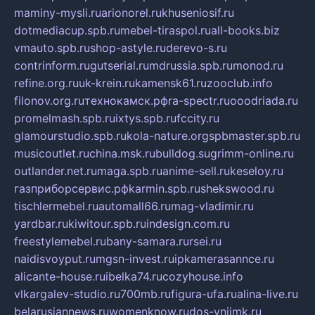
maminy-mysli.ru
arionorel.ru
khuseniosif.ru
dotmediacup.spb.ru
mebel-tiraspol.ru
all-books.biz
vmauto.spb.ru
shop-astyle.ru
derevo-s.ru
contrinform.ru
gutserial.ru
mdrussia.spb.ru
monod.ru
refine.org.ru
uk-krein.ru
kamensk61.ru
zooclub.info
filonov.org.ru
технокамск.рф
ra-spectr.ru
ooodriada.ru
promelmash.spb.ru
ixtys.spb.ru
fccity.ru
glamourstudio.spb.ru
kola-nature.org
spbmaster.spb.ru
musicoutlet.ru
china.msk.ru
bulldog.su
grimm-online.ru
outlander.net.ru
maga.spb.ru
anime-sell.ru
keseloy.ru
газприборсервис.рф
karmin.spb.ru
shekswood.ru
tischlermebel.ru
automall66.ru
mag-vladimir.ru
yardbar.ru
kiwitour.spb.ru
indesign.com.ru
freestylemebel.ru
bany-samara.ru
rsei.ru
naidisvoyput.ru
mgsn-invest.ru
ipkamerasannce.ru
alicante-house.ru
ibelka74.ru
cozyhouse.info
vlkargalev-studio.ru
700mb.ru
figura-ufa.ru
alina-live.ru
belarusiannews.ru
womenknow.ru
dos-vniimk.ru