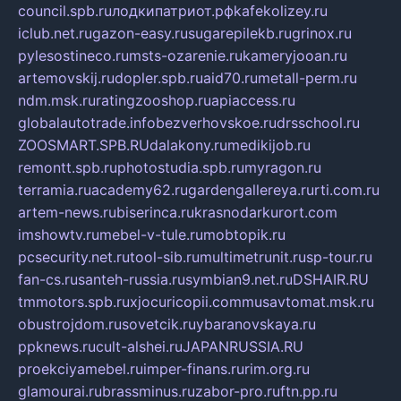
council.spb.ru
лодкипатриот.рф
kafekolizey.ru
iclub.net.ru
gazon-easy.ru
sugarepilekb.ru
grinox.ru
pylesostineco.ru
msts-ozarenie.ru
kameryjooan.ru
artemovskij.ru
dopler.spb.ru
aid70.ru
metall-perm.ru
ndm.msk.ru
ratingzooshop.ru
apiaccess.ru
globalautotrade.info
bezverhovskoe.ru
drsschool.ru
ZOOSMART.SPB.RU
dalakony.ru
medikijob.ru
remontt.spb.ru
photostudia.spb.ru
myragon.ru
terramia.ru
academy62.ru
gardengallereya.ru
rti.com.ru
artem-news.ru
biserinca.ru
krasnodarkurort.com
imshowtv.ru
mebel-v-tule.ru
mobtopik.ru
pcsecurity.net.ru
tool-sib.ru
multimetrunit.ru
sp-tour.ru
fan-cs.ru
santeh-russia.ru
symbian9.net.ru
DSHAIR.RU
tmmotors.spb.ru
xjocuricopii.com
musavtomat.msk.ru
obustrojdom.ru
sovetcik.ru
ybaranovskaya.ru
ppknews.ru
cult-alshei.ru
JAPANRUSSIA.RU
proekciyamebel.ru
imper-finans.ru
rim.org.ru
glamourai.ru
brassminus.ru
zabor-pro.ru
ftn.pp.ru