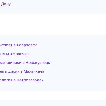
-Дону
анспорт в Хабаровск
екеты в Нальчик
ные клиники в Новокузнецк
ины и диски в Махачкала
етология в Петрозаводск