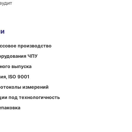
аудит
ми
ассовое производство
орудования ЧПУ
ного выпуска
ия, ISO 9001
ротоколы измерений
ции под технологичность
упаковка