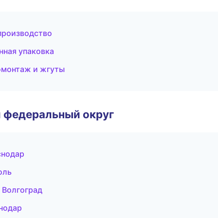
производство
ная упаковка
монтаж и жгуты
 федеральный округ
снодар
оль
 Волгоград
нодар