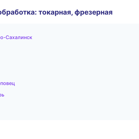
бработка: токарная, фрезерная
но-Сахалинск
еповец
рь