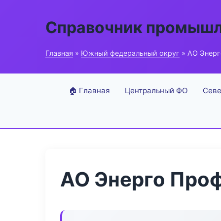
Справочник промышл
Главная
»
Южный федеральный округ
» АО Энер
🏠 Главная
Центральный ФО
Севе
АО Энерго Про