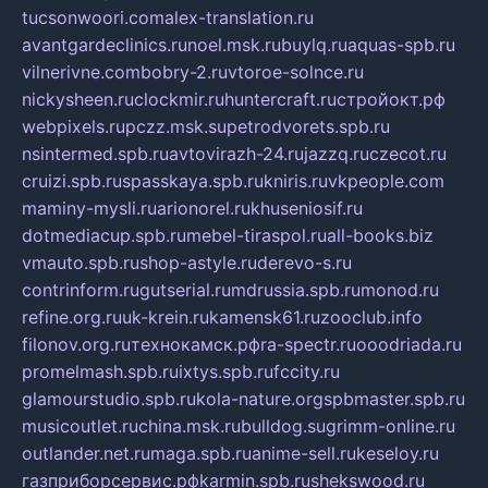
tucsonwoori.com
alex-translation.ru
avantgardeclinics.ru
noel.msk.ru
buylq.ru
aquas-spb.ru
vilnerivne.com
bobry-2.ru
vtoroe-solnce.ru
nickysheen.ru
clockmir.ru
huntercraft.ru
стройокт.рф
webpixels.ru
pczz.msk.su
petrodvorets.spb.ru
nsintermed.spb.ru
avtovirazh-24.ru
jazzq.ru
czecot.ru
cruizi.spb.ru
spasskaya.spb.ru
kniris.ru
vkpeople.com
maminy-mysli.ru
arionorel.ru
khuseniosif.ru
dotmediacup.spb.ru
mebel-tiraspol.ru
all-books.biz
vmauto.spb.ru
shop-astyle.ru
derevo-s.ru
contrinform.ru
gutserial.ru
mdrussia.spb.ru
monod.ru
refine.org.ru
uk-krein.ru
kamensk61.ru
zooclub.info
filonov.org.ru
технокамск.рф
ra-spectr.ru
ooodriada.ru
promelmash.spb.ru
ixtys.spb.ru
fccity.ru
glamourstudio.spb.ru
kola-nature.org
spbmaster.spb.ru
musicoutlet.ru
china.msk.ru
bulldog.su
grimm-online.ru
outlander.net.ru
maga.spb.ru
anime-sell.ru
keseloy.ru
газприборсервис.рф
karmin.spb.ru
shekswood.ru