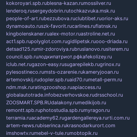
kokoroyari.spb.ru
blesna-kazan.ru
mossilver.ru
lenderoq.ru
sergeydobrin.ru
tochkazvuka.msk.ru
people-of-art.ru
bezzubova.ru
clubtibet.ru
orior-aks.ru
dynamoauto.ru
szk-favorit.ru
carlines.ru
flatnsk.ru
kingbolenskaner.ru
alex-motor.ru
astroline.net.ru
act1.spb.ru
polyglot.com.ru
gidlipetsk.ru
ooo-driada.ru
detsad125.ru
mir-zdoroviya.ru
bruslanovo.ru
siterem.ru
council.spb.ru
лодкипатриот.рф
kafekolizey.ru
iclub.net.ru
gazon-easy.ru
sugarepilekb.ru
grinox.ru
pylesostineco.ru
msts-ozarenie.ru
kameryjooan.ru
artemovskij.ru
dopler.spb.ru
aid70.ru
metall-perm.ru
ndm.msk.ru
ratingzooshop.ru
apiaccess.ru
globalautotrade.info
bezverhovskoe.ru
drsschool.ru
ZOOSMART.SPB.RU
dalakony.ru
medikijob.ru
remontt.spb.ru
photostudia.spb.ru
myragon.ru
terramia.ru
academy62.ru
gardengallereya.ru
rti.com.ru
artem-news.ru
biserinca.ru
krasnodarkurort.com
imshowtv.ru
mebel-v-tule.ru
mobtopik.ru