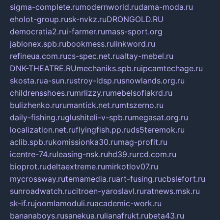
sigma-complete.ru
modernworld.ru
dama-moda.ru
eholot-group.ru
sk-nvkz.ru
DRONGOLD.RU
democratia2.ru
i-farmer.ru
mass-sport.org
jablonex.spb.ru
bookmess.ru
linkword.ru
refineua.com.ru
cs-spec.net.ru
altay-mebel.ru
DNK-THEATRE.RU
mechaniks.spb.ru
ipcamtechage.ru
skosta.ru
a-sun.ru
stroy-ldsp.ru
snowlands.org.ru
childrensshoes.ru
mrlizzy.ru
mebelsofiakrd.ru
bulizhenko.ru
rumantick.net.ru
mtszerno.ru
daily-fishing.ru
glushiteli-v-spb.ru
megasat.org.ru
localization.net.ru
flyingfish.pp.ru
ds5teremok.ru
aclib.spb.ru
komissionka30.ru
mag-profit.ru
icentre-74.ru
leasing-nsk.ru
hd39.ru
rcd.com.ru
bioprot.ru
deltaextreme.ru
mirkotlov07.ru
mycrossway.ru
temamedia.ru
art-fusing.ru
cbslefort.ru
sunroadwatch.ru
citroen-yaroslavl.ru
ratnews.msk.ru
sk-if.ru
joomlamoduli.ru
academic-work.ru
bananaboys.ru
sanekua.ru
lianafrukt.ru
beta43.ru