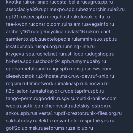
kvotka.ru
iron-snab.ru
costa-bella.ru
eugrus.pp.ru
associaciya39.ru
primexpo.spb.ru
bezmorchin.ru
ia2.ru
cpt21.ru
ispecspb.ru
regahost.ru
kolosok-elita.ru
tae-kwon.ru
consrio.com.ru
insiam.ru
avegainfo.ru
archery161.ru
bigencyclica.ru
vlast16.ru
korru.net
sarmiento.spb.su
extelopedia.ru
lammin-suo.spb.ru
iskatour.spb.ru
snpi.org.ru
running-line.ru
krygeva-spa.ru
chel.net.ru
rust-loco.ru
dugshop.ru
hl-beta.spb.ru
school494.spb.ru
mymubaby.ru
epoha-metalband.ru
ngr.spb.ru
rusgosnews.com
dieselvostok.ru
24hostel.msk.ru
w-dev.ru
f-ship.ru
regsmi.ru
filmnetwork.ru
malinasp.ru
kinosvin.ru
h2o-salon.ru
malutkayork.ru
deltaprim.spb.ru
tango-perm.ru
gooddir.ru
sgv.su
multiki-online.com
webkrasotki.com
cherinvest.ru
detskiy-ostrov.ru
ankou.spb.ru
alvesta1.ru
pdf-creator.ru
nix-files.org.ru
sakhatoday.ru
elektrikersymboler.ru
sputnikyes.ru
golf2club.msk.ru
aeforums.ru
zallclub.ru