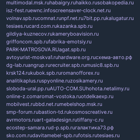
multimodal.msk.ru
habaigry.ru
haikko.ru
sobakopedia.ru
isz-fest.ru
ewnc.info
screensaver-clock.net.ru
volnav.spb.ru
comnat.ru
npf.net.ru
7bit.pp.ru
kalugatur.ru
tesiaes.ru
card.com.ru
kazanka.spb.ru
gildiya-kuznecov.ru
kameryboavision.ru
griffoncom.spb.ru
fabrika-emotsiy.ru
PARK-MATROSOVA.RU
agat.spb.ru
avtoyurist-moskva1.ru
hardware.org.ru
схема-авто.рф
dg-lab.ru
angrup.ru
recruiter.spb.ru
music8.spb.ru
krsk124.ru
kubok.spb.ru
romanofforex.ru
analitikaplus.ru
spyonline.ru
zosikamery.ru
sloboda-ural.pp.ru
AUTO-COM.SU
hohota.net
alimy.ru
online-z.com
aromat-vostoka.ru
otdelkaexp.ru
mobilvest.ru
bbd.net.ru
mebelshop.msk.ru
smp-forum.ru
bastion-td.ru
kosmoscreative.ru
avrmotors.ru
art-galadesign.ru
tiffany-c.ru
ecostep-samara.ru
d-p.spb.ru
галактика73.рф
sko.com.ru
davitamebel-spb.ru
fotsis.ru
tesiaes.ru