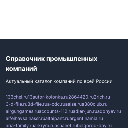
Справочник промышленных
компаний
Актуальный каталог компаний по всей России
133chel.ru
13autor-kolonka.ru
2864420.ru
2rich.ru
3-d-file.ru
3d-file.ru
a-cdc.ru
aalse.ru
a380club.ru
airgungames.ru
accounts-112.ru
adler-jun.ru
adonyev.ru
alfeihavsalnassr.ru
altaipant.ru
argentinamia.ru
aria-family.ru
arkrym.ru
ashanet.ru
belgorod-day.ru