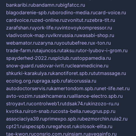
bankaribi.ru
bandamn.ru
bigfatcc.ru
blagodarenie-spb.ru
borodino-media.ru
card-voice.ru
cardvoice.ru
zed-online.ru
zvonitut.ru
zebra-tlt.ru
zarafshan.ru
york-life.ru
vintovoykompressor.ru
vladivostok-map.ru
vlknrussia.ru
wasabi-shop.ru
webamator.ru
zaryna.ru
youtubefree.ru
x-ton.ru
trade-farm.ru
tajuncos.ru
taksu.ru
tor-lyubov-i-grom.ru
spayderhed-2022.ru
splclub.ru
stoppamedia.ru
snow-guard.ru
slovar-ivrit.ru
cleanmedicine.ru
shkurki-karakulya.ru
kanotiforet.spb.ru
tutmassage.ru
ecolog.org.ru
praga.spb.ru
falcorussia.ru
autodoctorservis.ru
kamertondom.spb.ru
net-life.net.ru
avto-vozim.ru
sakhcamera.ru
alliance-electro.spb.ru
stroyavt.ru
controlweb1.ru
tdsak74.ru
kinzozo-ru.ru
kvotka.ru
iron-snab.ru
costa-bella.ru
eugrus.pp.ru
associaciya39.ru
primexpo.spb.ru
bezmorchin.ru
ia2.ru
cpt21.ru
ispecspb.ru
regahost.ru
kolosok-elita.ru
tae-kwon.ru
consrio.com.ru
insiam.ru
avegainfo.ru