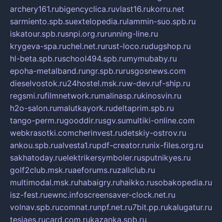
archery161.ru
bigencyclica.ru
vlast16.ru
korru.net
sarmiento.spb.su
extelopedia.ru
lammin-suo.spb.ru
iskatour.spb.ru
snpi.org.ru
running-line.ru
krygeva-spa.ru
chel.net.ru
rust-loco.ru
dugshop.ru
hl-beta.spb.ru
school494.spb.ru
mymubaby.ru
epoha-metalband.ru
ngr.spb.ru
rusgosnews.com
dieselvostok.ru
24hostel.msk.ru
w-dev.ru
f-ship.ru
regsmi.ru
filmnetwork.ru
malinasp.ru
kinosvin.ru
h2o-salon.ru
malutkayork.ru
deltaprim.spb.ru
tango-perm.ru
gooddir.ru
sgv.su
multiki-online.com
webkrasotki.com
cherinvest.ru
detskiy-ostrov.ru
ankou.spb.ru
alvesta1.ru
pdf-creator.ru
nix-files.org.ru
sakhatoday.ru
elektrikersymboler.ru
sputnikyes.ru
golf2club.msk.ru
aeforums.ru
zallclub.ru
multimodal.msk.ru
habaigry.ru
haikko.ru
sobakopedia.ru
isz-fest.ru
ewnc.info
screensaver-clock.net.ru
volnav.spb.ru
comnat.ru
npf.net.ru
7bit.pp.ru
kalugatur.ru
tesiaes.ru
card.com.ru
kazanka.spb.ru