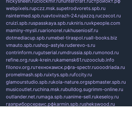
nickysheen.ru
clockmir.ru
huntercraft.ru
стройокт.рф
webpixels.ru
pczz.msk.su
petrodvorets.spb.ru
nsintermed.spb.ru
avtovirazh-24.ru
jazzq.ru
czecot.ru
cruizi.spb.ru
spasskaya.spb.ru
kniris.ru
vkpeople.com
maminy-mysli.ru
arionorel.ru
khuseniosif.ru
dotmediacup.spb.ru
mebel-tiraspol.ru
all-books.biz
vmauto.spb.ru
shop-astyle.ru
derevo-s.ru
contrinform.ru
gutserial.ru
mdrussia.spb.ru
monod.ru
refine.org.ru
uk-krein.ru
kamensk61.ru
zooclub.info
filonov.org.ru
технокамск.рф
ra-spectr.ru
ooodriada.ru
promelmash.spb.ru
ixtys.spb.ru
fccity.ru
glamourstudio.spb.ru
kola-nature.org
spbmaster.spb.ru
musicoutlet.ru
china.msk.ru
bulldog.su
grimm-online.ru
outlander.net.ru
maga.spb.ru
anime-sell.ru
keseloy.ru
газприборсервис.рф
karmin.spb.ru
shekswood.ru
tischlermebel.ru
automall66.ru
mag-vladimir.ru
yardbar.ru
kiwitour.spb.ru
indesign.com.ru
freestylemebel.ru
bany-samara.ru
rsei.ru