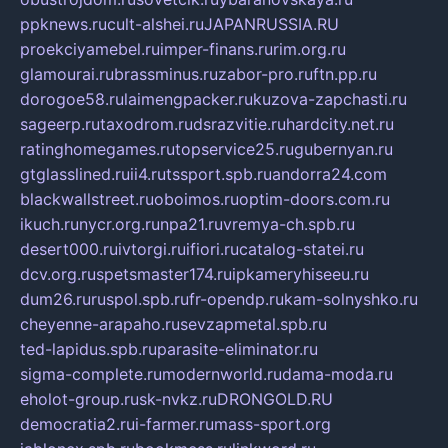
ppknews.ru
cult-alshei.ru
JAPANRUSSIA.RU
proekciyamebel.ru
imper-finans.ru
rim.org.ru
glamourai.ru
brassminus.ru
zabor-pro.ru
ftn.pp.ru
dorogoe58.ru
laimengpacker.ru
kuzova-zapchasti.ru
sageerp.ru
taxodrom.ru
dsrazvitie.ru
hardcity.net.ru
ratinghomegames.ru
topservice25.ru
gubernyan.ru
gtglasslined.ru
ii4.ru
tssport.spb.ru
andorra24.com
blackwallstreet.ru
oboimos.ru
optim-doors.com.ru
ikuch.ru
nycr.org.ru
npa21.ru
vremya-ch.spb.ru
desert000.ru
ivtorgi.ru
ifiori.ru
catalog-statei.ru
dcv.org.ru
spetsmaster174.ru
ipkameryhiseeu.ru
dum26.ru
ruspol.spb.ru
fr-opendp.ru
kam-solnyshko.ru
cheyenne-arapaho.ru
sevzapmetal.spb.ru
ted-lapidus.spb.ru
parasite-eliminator.ru
sigma-complete.ru
modernworld.ru
dama-moda.ru
eholot-group.ru
sk-nvkz.ru
DRONGOLD.RU
democratia2.ru
i-farmer.ru
mass-sport.org