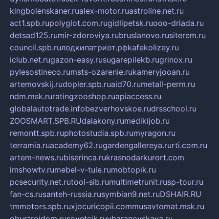
kingbolenskaner.ru
alex-motor.ru
astroline.net.ru
act1.spb.ru
polyglot.com.ru
gidlipetsk.ru
ooo-driada.ru
detsad125.ru
mir-zdoroviya.ru
bruslanovo.ru
siterem.ru
council.spb.ru
лодкипатриот.рф
kafekolizey.ru
iclub.net.ru
gazon-easy.ru
sugarepilekb.ru
grinox.ru
pylesostineco.ru
msts-ozarenie.ru
kameryjooan.ru
artemovskij.ru
dopler.spb.ru
aid70.ru
metall-perm.ru
ndm.msk.ru
ratingzooshop.ru
apiaccess.ru
globalautotrade.info
bezverhovskoe.ru
drsschool.ru
ZOOSMART.SPB.RU
dalakony.ru
medikijob.ru
remontt.spb.ru
photostudia.spb.ru
myragon.ru
terramia.ru
academy62.ru
gardengallereya.ru
rti.com.ru
artem-news.ru
biserinca.ru
krasnodarkurort.com
imshowtv.ru
mebel-v-tule.ru
mobtopik.ru
pcsecurity.net.ru
tool-sib.ru
multimetrunit.ru
sp-tour.ru
fan-cs.ru
santeh-russia.ru
symbian9.net.ru
DSHAIR.RU
tmmotors.spb.ru
xjocuricopii.com
musavtomat.msk.ru
obustrojdom.ru
sovetcik.ru
ybaranovskaya.ru