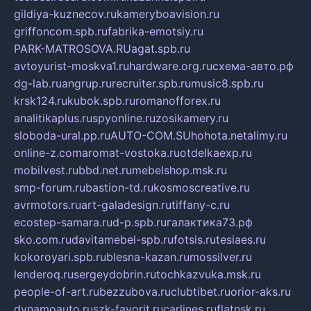
gildiya-kuznecov.ru
kameryboavision.ru
griffoncom.spb.ru
fabrika-emotsiy.ru
PARK-MATROSOVA.RU
agat.spb.ru
avtoyurist-moskva1.ru
hardware.org.ru
схема-авто.рф
dg-lab.ru
angrup.ru
recruiter.spb.ru
music8.spb.ru
krsk124.ru
kubok.spb.ru
romanofforex.ru
analitikaplus.ru
spyonline.ru
zosikamery.ru
sloboda-ural.pp.ru
AUTO-COM.SU
hohota.net
alimy.ru
online-z.com
aromat-vostoka.ru
otdelkaexp.ru
mobilvest.ru
bbd.net.ru
mebelshop.msk.ru
smp-forum.ru
bastion-td.ru
kosmoscreative.ru
avrmotors.ru
art-galadesign.ru
tiffany-c.ru
ecostep-samara.ru
d-p.spb.ru
галактика73.рф
sko.com.ru
davitamebel-spb.ru
fotsis.ru
tesiaes.ru
kokoroyari.spb.ru
blesna-kazan.ru
mossilver.ru
lenderoq.ru
sergeydobrin.ru
tochkazvuka.msk.ru
people-of-art.ru
bezzubova.ru
clubtibet.ru
orior-aks.ru
dynamoauto.ru
szk-favorit.ru
carlines.ru
flatnsk.ru