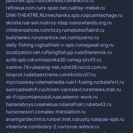
jablonex.spb.ru
bookmess.ru
linkword.ru
refineua.com.ru
cs-spec.net.ru
altay-mebel.ru
DNK-THEATRE.RU
mechaniks.spb.ru
ipcamtechage.ru
skosta.ru
a-sun.ru
stroy-ldsp.ru
snowlands.org.ru
childrensshoes.ru
mrlizzy.ru
mebelsofiakrd.ru
bulizhenko.ru
rumantick.net.ru
mtszerno.ru
daily-fishing.ru
glushiteli-v-spb.ru
megasat.org.ru
localization.net.ru
flyingfish.pp.ru
ds5teremok.ru
aclib.spb.ru
komissionka30.ru
mag-profit.ru
icentre-74.ru
leasing-nsk.ru
hd39.ru
rcd.com.ru
bioprot.ru
deltaextreme.ru
mirkotlov07.ru
mycrossway.ru
temamedia.ru
art-fusing.ru
cbslefort.ru
sunroadwatch.ru
citroen-yaroslavl.ru
ratnews.msk.ru
sk-if.ru
joomlamoduli.ru
academic-work.ru
bananaboys.ru
sanekua.ru
lianafrukt.ru
beta43.ru
tucsonwoori.com
alex-translation.ru
avantgardeclinics.ru
noel.msk.ru
buylq.ru
aquas-spb.ru
vilnerivne.com
bobry-2.ru
vtoroe-solnce.ru