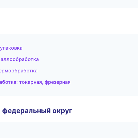
упаковка
таллообработка
термообработка
ботка: токарная, фрезерная
 федеральный округ