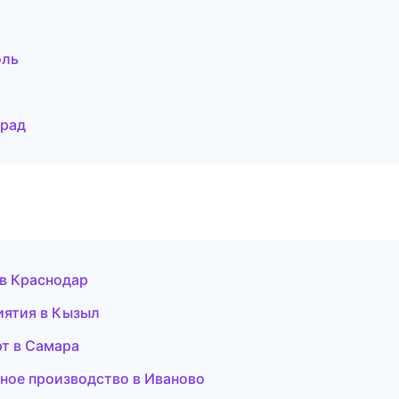
оль
град
 в Краснодар
риятия в Кызыл
рт в Самара
ное производство в Иваново