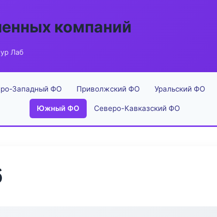
енных компаний
ур Лаб
ро-Западный ФО
Приволжский ФО
Уральский ФО
Южный ФО
Северо-Кавказский ФО
б