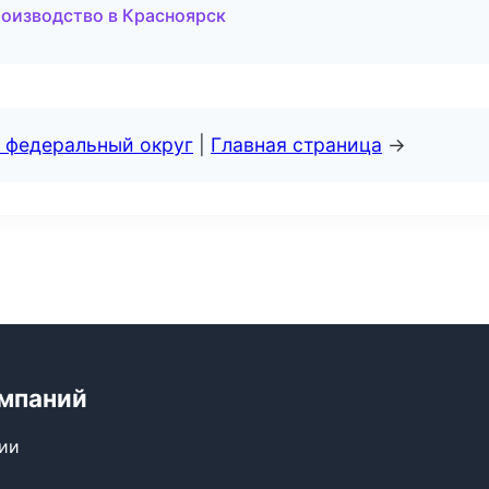
роизводство в Красноярск
 федеральный округ
|
Главная страница
→
мпаний
сии