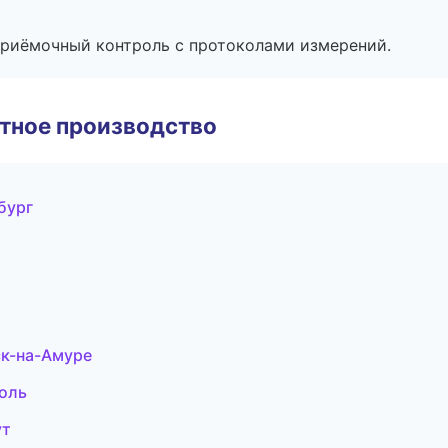
приёмочный контроль с протоколами измерений.
тное производство
бург
к-на-Амуре
поль
ут