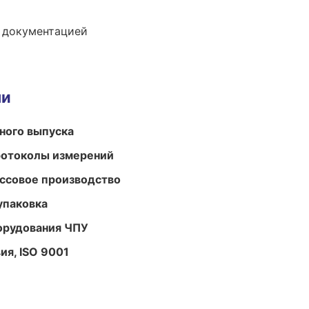
е документацией
ми
ного выпуска
ротоколы измерений
ассовое производство
упаковка
орудования ЧПУ
ия, ISO 9001