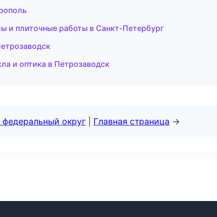
ерополь
лы и плиточные работы в Санкт-Петербург
Петрозаводск
екла и оптика в Петрозаводск
 федеральный округ
|
Главная страница
→