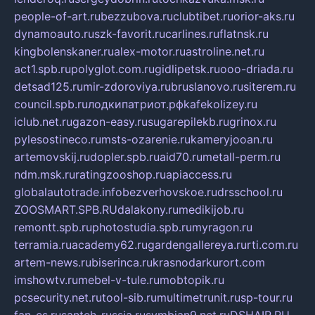
people-of-art.ru
bezzubova.ru
clubtibet.ru
orior-aks.ru
dynamoauto.ru
szk-favorit.ru
carlines.ru
flatnsk.ru
kingbolenskaner.ru
alex-motor.ru
astroline.net.ru
act1.spb.ru
polyglot.com.ru
gidlipetsk.ru
ooo-driada.ru
detsad125.ru
mir-zdoroviya.ru
bruslanovo.ru
siterem.ru
council.spb.ru
лодкипатриот.рф
kafekolizey.ru
iclub.net.ru
gazon-easy.ru
sugarepilekb.ru
grinox.ru
pylesostineco.ru
msts-ozarenie.ru
kameryjooan.ru
artemovskij.ru
dopler.spb.ru
aid70.ru
metall-perm.ru
ndm.msk.ru
ratingzooshop.ru
apiaccess.ru
globalautotrade.info
bezverhovskoe.ru
drsschool.ru
ZOOSMART.SPB.RU
dalakony.ru
medikijob.ru
remontt.spb.ru
photostudia.spb.ru
myragon.ru
terramia.ru
academy62.ru
gardengallereya.ru
rti.com.ru
artem-news.ru
biserinca.ru
krasnodarkurort.com
imshowtv.ru
mebel-v-tule.ru
mobtopik.ru
pcsecurity.net.ru
tool-sib.ru
multimetrunit.ru
sp-tour.ru