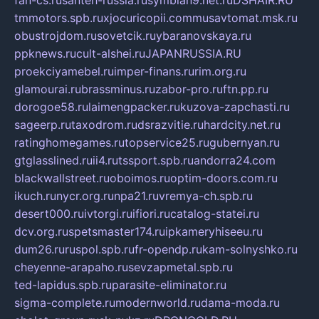
fan-cs.ru
santeh-russia.ru
symbian9.net.ru
DSHAIR.RU
tmmotors.spb.ru
xjocuricopii.com
musavtomat.msk.ru
obustrojdom.ru
sovetcik.ru
ybaranovskaya.ru
ppknews.ru
cult-alshei.ru
JAPANRUSSIA.RU
proekciyamebel.ru
imper-finans.ru
rim.org.ru
glamourai.ru
brassminus.ru
zabor-pro.ru
ftn.pp.ru
dorogoe58.ru
laimengpacker.ru
kuzova-zapchasti.ru
sageerp.ru
taxodrom.ru
dsrazvitie.ru
hardcity.net.ru
ratinghomegames.ru
topservice25.ru
gubernyan.ru
gtglasslined.ru
ii4.ru
tssport.spb.ru
andorra24.com
blackwallstreet.ru
oboimos.ru
optim-doors.com.ru
ikuch.ru
nycr.org.ru
npa21.ru
vremya-ch.spb.ru
desert000.ru
ivtorgi.ru
ifiori.ru
catalog-statei.ru
dcv.org.ru
spetsmaster174.ru
ipkameryhiseeu.ru
dum26.ru
ruspol.spb.ru
fr-opendp.ru
kam-solnyshko.ru
cheyenne-arapaho.ru
sevzapmetal.spb.ru
ted-lapidus.spb.ru
parasite-eliminator.ru
sigma-complete.ru
modernworld.ru
dama-moda.ru