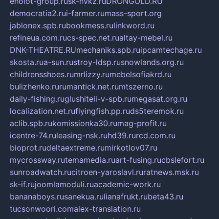
eholot-group.ru
sk-nvkz.ru
DRONGOLD.RU
democratia2.ru
i-farmer.ru
mass-sport.org
jablonex.spb.ru
bookmess.ru
linkword.ru
refineua.com.ru
cs-spec.net.ru
altay-mebel.ru
DNK-THEATRE.RU
mechaniks.spb.ru
ipcamtechage.ru
skosta.ru
a-sun.ru
stroy-ldsp.ru
snowlands.org.ru
childrensshoes.ru
mrlizzy.ru
mebelsofiakrd.ru
bulizhenko.ru
rumantick.net.ru
mtszerno.ru
daily-fishing.ru
glushiteli-v-spb.ru
megasat.org.ru
localization.net.ru
flyingfish.pp.ru
ds5teremok.ru
aclib.spb.ru
komissionka30.ru
mag-profit.ru
icentre-74.ru
leasing-nsk.ru
hd39.ru
rcd.com.ru
bioprot.ru
deltaextreme.ru
mirkotlov07.ru
mycrossway.ru
temamedia.ru
art-fusing.ru
cbslefort.ru
sunroadwatch.ru
citroen-yaroslavl.ru
ratnews.msk.ru
sk-if.ru
joomlamoduli.ru
academic-work.ru
bananaboys.ru
sanekua.ru
lianafrukt.ru
beta43.ru
tucsonwoori.com
alex-translation.ru