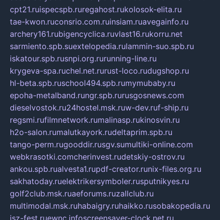
cpt21.ru
ispecspb.ru
regahost.ru
kolosok-elita.ru
tae-kwon.ru
consrio.com.ru
insiam.ru
avegainfo.ru
archery161.ru
bigencyclica.ru
vlast16.ru
korru.net
sarmiento.spb.su
extelopedia.ru
lammin-suo.spb.ru
iskatour.spb.ru
snpi.org.ru
running-line.ru
krygeva-spa.ru
chel.net.ru
rust-loco.ru
dugshop.ru
hl-beta.spb.ru
school494.spb.ru
mymubaby.ru
epoha-metalband.ru
ngr.spb.ru
rusgosnews.com
dieselvostok.ru
24hostel.msk.ru
w-dev.ru
f-ship.ru
regsmi.ru
filmnetwork.ru
malinasp.ru
kinosvin.ru
h2o-salon.ru
malutkayork.ru
deltaprim.spb.ru
tango-perm.ru
gooddir.ru
sgv.su
multiki-online.com
webkrasotki.com
cherinvest.ru
detskiy-ostrov.ru
ankou.spb.ru
alvesta1.ru
pdf-creator.ru
nix-files.org.ru
sakhatoday.ru
elektrikersymboler.ru
sputnikyes.ru
golf2club.msk.ru
aeforums.ru
zallclub.ru
multimodal.msk.ru
habaigry.ru
haikko.ru
sobakopedia.ru
isz-fest.ru
ewnc.info
screensaver-clock.net.ru