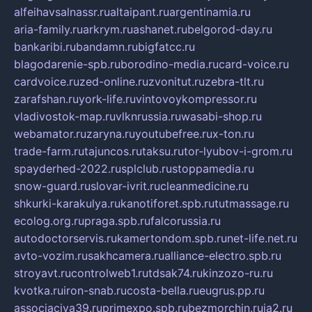
alfeihavsalnassr.ru
altaipant.ru
argentinamia.ru
aria-family.ru
arkrym.ru
ashanet.ru
belgorod-day.ru
bankaribi.ru
bandamn.ru
bigfatcc.ru
blagodarenie-spb.ru
borodino-media.ru
card-voice.ru
cardvoice.ru
zed-online.ru
zvonitut.ru
zebra-tlt.ru
zarafshan.ru
york-life.ru
vintovoykompressor.ru
vladivostok-map.ru
vlknrussia.ru
wasabi-shop.ru
webamator.ru
zaryna.ru
youtubefree.ru
x-ton.ru
trade-farm.ru
tajuncos.ru
taksu.ru
tor-lyubov-i-grom.ru
spayderhed-2022.ru
splclub.ru
stoppamedia.ru
snow-guard.ru
slovar-ivrit.ru
cleanmedicine.ru
shkurki-karakulya.ru
kanotiforet.spb.ru
tutmassage.ru
ecolog.org.ru
praga.spb.ru
falcorussia.ru
autodoctorservis.ru
kamertondom.spb.ru
net-life.net.ru
avto-vozim.ru
sakhcamera.ru
alliance-electro.spb.ru
stroyavt.ru
controlweb1.ru
tdsak74.ru
kinzozo-ru.ru
kvotka.ru
iron-snab.ru
costa-bella.ru
eugrus.pp.ru
associaciya39.ru
primexpo.spb.ru
bezmorchin.ru
ia2.ru