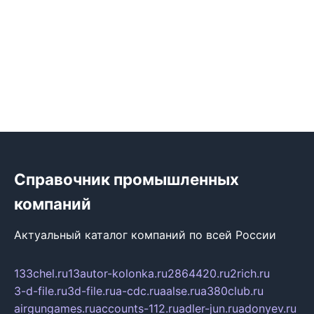
Справочник промышленных
компаний
Актуальный каталог компаний по всей России
133chel.ru
13autor-kolonka.ru
2864420.ru
2rich.ru
3-d-file.ru
3d-file.ru
a-cdc.ru
aalse.ru
a380club.ru
airgungames.ru
accounts-112.ru
adler-jun.ru
adonyev.ru