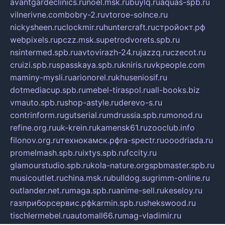
avantgardeclinics.ru
noel.msk.ru
buylq.ru
aquas-spb.ru
vilnerivne.com
bobry-2.ru
vtoroe-solnce.ru
nickysheen.ru
clockmir.ru
huntercraft.ru
стройокт.рф
webpixels.ru
pczz.msk.su
petrodvorets.spb.ru
nsintermed.spb.ru
avtovirazh-24.ru
jazzq.ru
czecot.ru
cruizi.spb.ru
spasskaya.spb.ru
kniris.ru
vkpeople.com
maminy-mysli.ru
arionorel.ru
khuseniosif.ru
dotmediacup.spb.ru
mebel-tiraspol.ru
all-books.biz
vmauto.spb.ru
shop-astyle.ru
derevo-s.ru
contrinform.ru
gutserial.ru
mdrussia.spb.ru
monod.ru
refine.org.ru
uk-krein.ru
kamensk61.ru
zooclub.info
filonov.org.ru
технокамск.рф
ra-spectr.ru
ooodriada.ru
promelmash.spb.ru
ixtys.spb.ru
fccity.ru
glamourstudio.spb.ru
kola-nature.org
spbmaster.spb.ru
musicoutlet.ru
china.msk.ru
bulldog.su
grimm-online.ru
outlander.net.ru
maga.spb.ru
anime-sell.ru
keseloy.ru
газприборсервис.рф
karmin.spb.ru
shekswood.ru
tischlermebel.ru
automall66.ru
mag-vladimir.ru