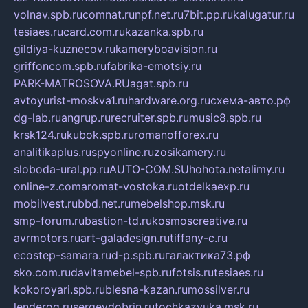
volnav.spb.ru
comnat.ru
npf.net.ru
7bit.pp.ru
kalugatur.ru
tesiaes.ru
card.com.ru
kazanka.spb.ru
gildiya-kuznecov.ru
kameryboavision.ru
griffoncom.spb.ru
fabrika-emotsiy.ru
PARK-MATROSOVA.RU
agat.spb.ru
avtoyurist-moskva1.ru
hardware.org.ru
схема-авто.рф
dg-lab.ru
angrup.ru
recruiter.spb.ru
music8.spb.ru
krsk124.ru
kubok.spb.ru
romanofforex.ru
analitikaplus.ru
spyonline.ru
zosikamery.ru
sloboda-ural.pp.ru
AUTO-COM.SU
hohota.net
alimy.ru
online-z.com
aromat-vostoka.ru
otdelkaexp.ru
mobilvest.ru
bbd.net.ru
mebelshop.msk.ru
smp-forum.ru
bastion-td.ru
kosmoscreative.ru
avrmotors.ru
art-galadesign.ru
tiffany-c.ru
ecostep-samara.ru
d-p.spb.ru
галактика73.рф
sko.com.ru
davitamebel-spb.ru
fotsis.ru
tesiaes.ru
kokoroyari.spb.ru
blesna-kazan.ru
mossilver.ru
lenderoq.ru
sergeydobrin.ru
tochkazvuka.msk.ru