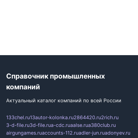
Справочник промышленных
компаний
Актуальный каталог компаний по всей России
133chel.ru
13autor-kolonka.ru
2864420.ru
2rich.ru
3-d-file.ru
3d-file.ru
a-cdc.ru
aalse.ru
a380club.ru
airgungames.ru
accounts-112.ru
adler-jun.ru
adonyev.ru