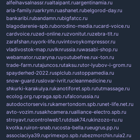
alfeihavsalnassr.ru
altaipant.ru
argentinamia.ru
aria-family.ru
arkrym.ru
ashanet.ru
belgorod-day.ru
bankaribi.ru
bandamn.ru
bigfatcc.ru
blagodarenie-spb.ru
borodino-media.ru
card-voice.ru
cardvoice.ru
zed-online.ru
zvonitut.ru
zebra-tlt.ru
zarafshan.ru
york-life.ru
vintovoykompressor.ru
vladivostok-map.ru
vlknrussia.ru
wasabi-shop.ru
webamator.ru
zaryna.ru
youtubefree.ru
x-ton.ru
trade-farm.ru
tajuncos.ru
taksu.ru
tor-lyubov-i-grom.ru
spayderhed-2022.ru
splclub.ru
stoppamedia.ru
snow-guard.ru
slovar-ivrit.ru
cleanmedicine.ru
shkurki-karakulya.ru
kanotiforet.spb.ru
tutmassage.ru
ecolog.org.ru
praga.spb.ru
falcorussia.ru
autodoctorservis.ru
kamertondom.spb.ru
net-life.net.ru
avto-vozim.ru
sakhcamera.ru
alliance-electro.spb.ru
stroyavt.ru
controlweb1.ru
tdsak74.ru
kinzozo-ru.ru
kvotka.ru
iron-snab.ru
costa-bella.ru
eugrus.pp.ru
associaciya39.ru
primexpo.spb.ru
bezmorchin.ru
ia2.ru