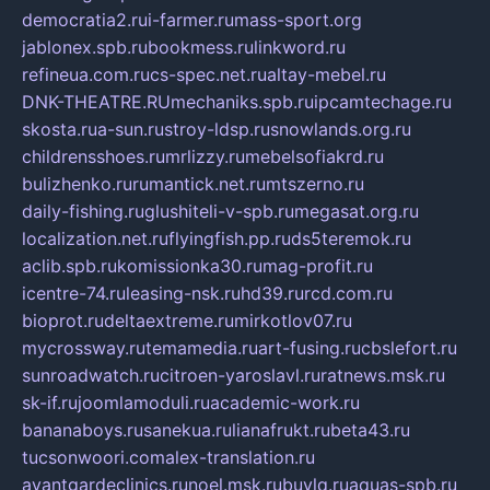
democratia2.ru
i-farmer.ru
mass-sport.org
jablonex.spb.ru
bookmess.ru
linkword.ru
refineua.com.ru
cs-spec.net.ru
altay-mebel.ru
DNK-THEATRE.RU
mechaniks.spb.ru
ipcamtechage.ru
skosta.ru
a-sun.ru
stroy-ldsp.ru
snowlands.org.ru
childrensshoes.ru
mrlizzy.ru
mebelsofiakrd.ru
bulizhenko.ru
rumantick.net.ru
mtszerno.ru
daily-fishing.ru
glushiteli-v-spb.ru
megasat.org.ru
localization.net.ru
flyingfish.pp.ru
ds5teremok.ru
aclib.spb.ru
komissionka30.ru
mag-profit.ru
icentre-74.ru
leasing-nsk.ru
hd39.ru
rcd.com.ru
bioprot.ru
deltaextreme.ru
mirkotlov07.ru
mycrossway.ru
temamedia.ru
art-fusing.ru
cbslefort.ru
sunroadwatch.ru
citroen-yaroslavl.ru
ratnews.msk.ru
sk-if.ru
joomlamoduli.ru
academic-work.ru
bananaboys.ru
sanekua.ru
lianafrukt.ru
beta43.ru
tucsonwoori.com
alex-translation.ru
avantgardeclinics.ru
noel.msk.ru
buylq.ru
aquas-spb.ru