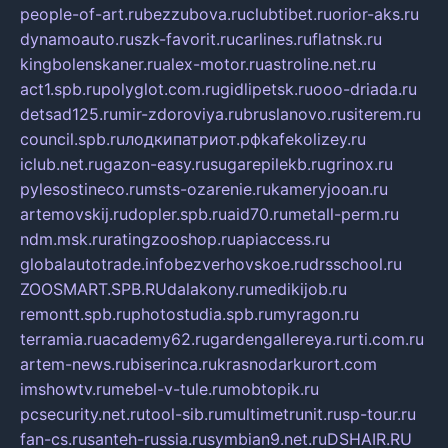
people-of-art.ru
bezzubova.ru
clubtibet.ru
orior-aks.ru
dynamoauto.ru
szk-favorit.ru
carlines.ru
flatnsk.ru
kingbolenskaner.ru
alex-motor.ru
astroline.net.ru
act1.spb.ru
polyglot.com.ru
gidlipetsk.ru
ooo-driada.ru
detsad125.ru
mir-zdoroviya.ru
bruslanovo.ru
siterem.ru
council.spb.ru
лодкипатриот.рф
kafekolizey.ru
iclub.net.ru
gazon-easy.ru
sugarepilekb.ru
grinox.ru
pylesostineco.ru
msts-ozarenie.ru
kameryjooan.ru
artemovskij.ru
dopler.spb.ru
aid70.ru
metall-perm.ru
ndm.msk.ru
ratingzooshop.ru
apiaccess.ru
globalautotrade.info
bezverhovskoe.ru
drsschool.ru
ZOOSMART.SPB.RU
dalakony.ru
medikijob.ru
remontt.spb.ru
photostudia.spb.ru
myragon.ru
terramia.ru
academy62.ru
gardengallereya.ru
rti.com.ru
artem-news.ru
biserinca.ru
krasnodarkurort.com
imshowtv.ru
mebel-v-tule.ru
mobtopik.ru
pcsecurity.net.ru
tool-sib.ru
multimetrunit.ru
sp-tour.ru
fan-cs.ru
santeh-russia.ru
symbian9.net.ru
DSHAIR.RU