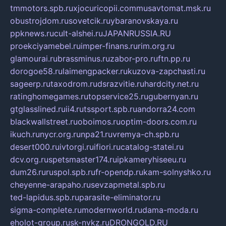
tmmotors.spb.ru
xjocuricopii.com
musavtomat.msk.ru
obustrojdom.ru
sovetcik.ru
ybaranovskaya.ru
ppknews.ru
cult-alshei.ru
JAPANRUSSIA.RU
proekciyamebel.ru
imper-finans.ru
rim.org.ru
glamourai.ru
brassminus.ru
zabor-pro.ru
ftn.pp.ru
dorogoe58.ru
laimengpacker.ru
kuzova-zapchasti.ru
sageerp.ru
taxodrom.ru
dsrazvitie.ru
hardcity.net.ru
ratinghomegames.ru
topservice25.ru
gubernyan.ru
gtglasslined.ru
ii4.ru
tssport.spb.ru
andorra24.com
blackwallstreet.ru
oboimos.ru
optim-doors.com.ru
ikuch.ru
nycr.org.ru
npa21.ru
vremya-ch.spb.ru
desert000.ru
ivtorgi.ru
ifiori.ru
catalog-statei.ru
dcv.org.ru
spetsmaster174.ru
ipkameryhiseeu.ru
dum26.ru
ruspol.spb.ru
fr-opendp.ru
kam-solnyshko.ru
cheyenne-arapaho.ru
sevzapmetal.spb.ru
ted-lapidus.spb.ru
parasite-eliminator.ru
sigma-complete.ru
modernworld.ru
dama-moda.ru
eholot-group.ru
sk-nvkz.ru
DRONGOLD.RU