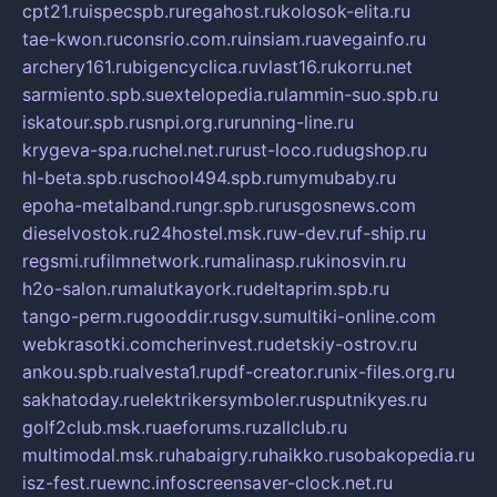
cpt21.ru
ispecspb.ru
regahost.ru
kolosok-elita.ru
tae-kwon.ru
consrio.com.ru
insiam.ru
avegainfo.ru
archery161.ru
bigencyclica.ru
vlast16.ru
korru.net
sarmiento.spb.su
extelopedia.ru
lammin-suo.spb.ru
iskatour.spb.ru
snpi.org.ru
running-line.ru
krygeva-spa.ru
chel.net.ru
rust-loco.ru
dugshop.ru
hl-beta.spb.ru
school494.spb.ru
mymubaby.ru
epoha-metalband.ru
ngr.spb.ru
rusgosnews.com
dieselvostok.ru
24hostel.msk.ru
w-dev.ru
f-ship.ru
regsmi.ru
filmnetwork.ru
malinasp.ru
kinosvin.ru
h2o-salon.ru
malutkayork.ru
deltaprim.spb.ru
tango-perm.ru
gooddir.ru
sgv.su
multiki-online.com
webkrasotki.com
cherinvest.ru
detskiy-ostrov.ru
ankou.spb.ru
alvesta1.ru
pdf-creator.ru
nix-files.org.ru
sakhatoday.ru
elektrikersymboler.ru
sputnikyes.ru
golf2club.msk.ru
aeforums.ru
zallclub.ru
multimodal.msk.ru
habaigry.ru
haikko.ru
sobakopedia.ru
isz-fest.ru
ewnc.info
screensaver-clock.net.ru