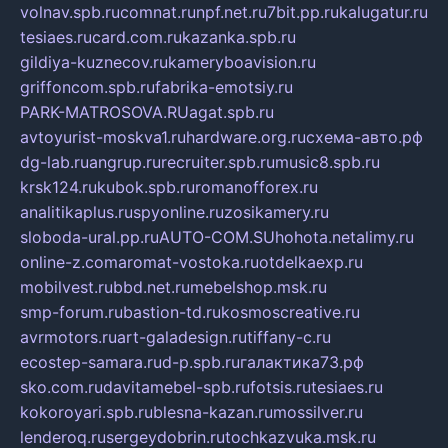
volnav.spb.ru
comnat.ru
npf.net.ru
7bit.pp.ru
kalugatur.ru
tesiaes.ru
card.com.ru
kazanka.spb.ru
gildiya-kuznecov.ru
kameryboavision.ru
griffoncom.spb.ru
fabrika-emotsiy.ru
PARK-MATROSOVA.RU
agat.spb.ru
avtoyurist-moskva1.ru
hardware.org.ru
схема-авто.рф
dg-lab.ru
angrup.ru
recruiter.spb.ru
music8.spb.ru
krsk124.ru
kubok.spb.ru
romanofforex.ru
analitikaplus.ru
spyonline.ru
zosikamery.ru
sloboda-ural.pp.ru
AUTO-COM.SU
hohota.net
alimy.ru
online-z.com
aromat-vostoka.ru
otdelkaexp.ru
mobilvest.ru
bbd.net.ru
mebelshop.msk.ru
smp-forum.ru
bastion-td.ru
kosmoscreative.ru
avrmotors.ru
art-galadesign.ru
tiffany-c.ru
ecostep-samara.ru
d-p.spb.ru
галактика73.рф
sko.com.ru
davitamebel-spb.ru
fotsis.ru
tesiaes.ru
kokoroyari.spb.ru
blesna-kazan.ru
mossilver.ru
lenderoq.ru
sergeydobrin.ru
tochkazvuka.msk.ru