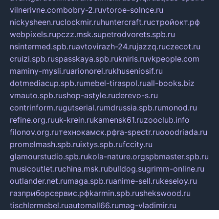
vilnerivne.com
bobry-2.ru
vtoroe-solnce.ru
nickysheen.ru
clockmir.ru
huntercraft.ru
стройокт.рф
webpixels.ru
pczz.msk.su
petrodvorets.spb.ru
nsintermed.spb.ru
avtovirazh-24.ru
jazzq.ru
czecot.ru
cruizi.spb.ru
spasskaya.spb.ru
kniris.ru
vkpeople.com
maminy-mysli.ru
arionorel.ru
khuseniosif.ru
dotmediacup.spb.ru
mebel-tiraspol.ru
all-books.biz
vmauto.spb.ru
shop-astyle.ru
derevo-s.ru
contrinform.ru
gutserial.ru
mdrussia.spb.ru
monod.ru
refine.org.ru
uk-krein.ru
kamensk61.ru
zooclub.info
filonov.org.ru
технокамск.рф
ra-spectr.ru
ooodriada.ru
promelmash.spb.ru
ixtys.spb.ru
fccity.ru
glamourstudio.spb.ru
kola-nature.org
spbmaster.spb.ru
musicoutlet.ru
china.msk.ru
bulldog.su
grimm-online.ru
outlander.net.ru
maga.spb.ru
anime-sell.ru
keseloy.ru
газприборсервис.рф
karmin.spb.ru
shekswood.ru
tischlermebel.ru
automall66.ru
mag-vladimir.ru
yardbar.ru
kiwitour.spb.ru
indesign.com.ru