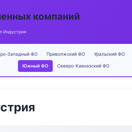
енных компаний
п Индустрия
ро-Западный ФО
Приволжский ФО
Уральский ФО
Южный ФО
Северо-Кавказский ФО
устрия