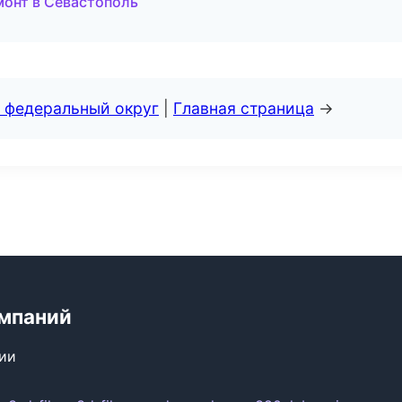
монт в Севастополь
 федеральный округ
|
Главная страница
→
мпаний
сии