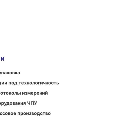
ми
упаковка
ции под технологичность
ротоколы измерений
орудования ЧПУ
ассовое производство